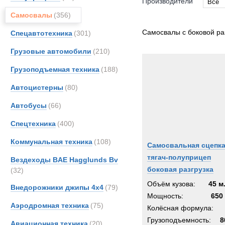
Производители
Все
Самосвалы
(356)
Все
FAUN
Самосвалы с боковой ра
Спецавтотехника
(301)
Iveco
Грузовые автомобили
(210)
KH-Ki
Грузоподъемная техника
(188)
MAN
Merce
Автоцистерны
(80)
OSH
Автобусы
(66)
Unim
Спецтехника
(400)
Volvo
Коммунальная техника
(108)
Самосвальная сцепк
тягач-полуприцеп
Вездеходы BAE Hagglunds Bv
боковая разгрузка
(32)
Объём кузова:
45 м
Внедорожники джипы 4х4
(79)
Мощность:
650 
Аэродромная техника
(75)
Колёсная формула:
Грузоподъемность:
8
Авиационная техника
(20)