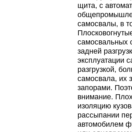
щита, с автома
общепромышлен
самосвалы, в т
Плосковогнутые
самосвальных с
задней разгруз
эксплуатации с
разгрузкой, бо
самосвала, их 
запорами. Поэт
внимание. Плох
изоляцию кузов
рассыпании пер
автомобилем фу