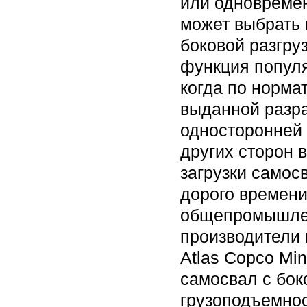
или одновремен
может выбрать 
боковой разгруз
функция попул
когда по норма
выданной разра
односторонней 
других сторон 
загрузки самос
дорого времени
общепромышлен
производители 
Atlas Copco Mi
самосвал с бок
грузоподъемнос