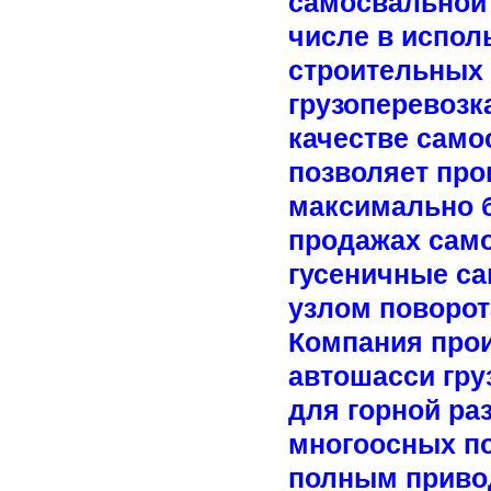
самосвальной 
числе в испо
строительных 
грузоперевозка
качестве само
позволяет про
максимально б
продажах само
гусеничные са
узлом поворот
Компания прои
автошасси гр
для горной ра
многоосных п
полным приво