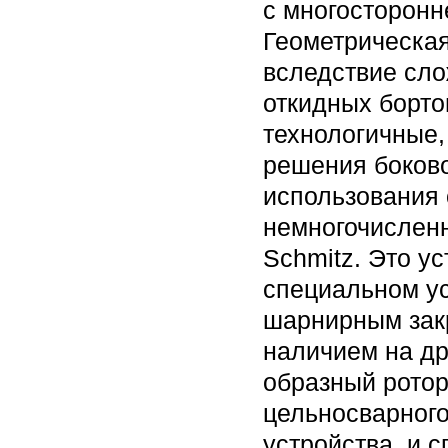
с многосторонн
Геометрическая
вследствие сло
откидных борто
технологичные,
решения боково
использования 
немногочислен
Schmitz. Это у
специальном ус
шарнирным закр
наличием на др
образный ротор
цельносварного
устройства, и 