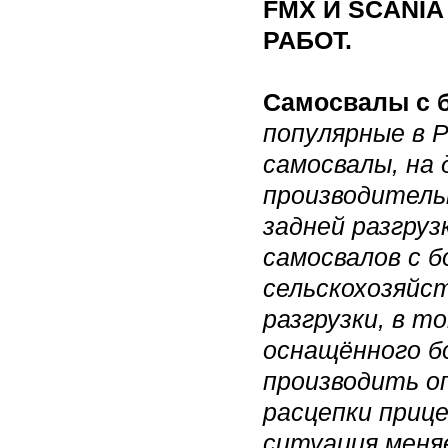
FMX И SCANI
РАБОТ.
Самосвалы с б
популярные в 
самосвалы, на 
производитель
задней разгру
самосвалов с б
сельскохозяйс
разгрузки, в т
оснащённого бо
производить о
расцепки приц
ситуация меня