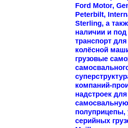
Ford Motor, Gen
Peterbilt, Inter
Sterling, а та
наличии и под
транспорт для
колёсной маш
грузовые само
самосвального
суперструктур
компаний-про
надстроек для
самосвальную
полуприцепы, 
серийных грузо