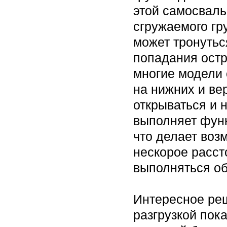
этой самосваль
сгружаемого гру
может тронутьс
попадания ост
многие модели
на нижних и ве
открываться и н
выполняет фун
что делает воз
нескорое расст
выполняться об
Интересное реш
разгрузкой пок