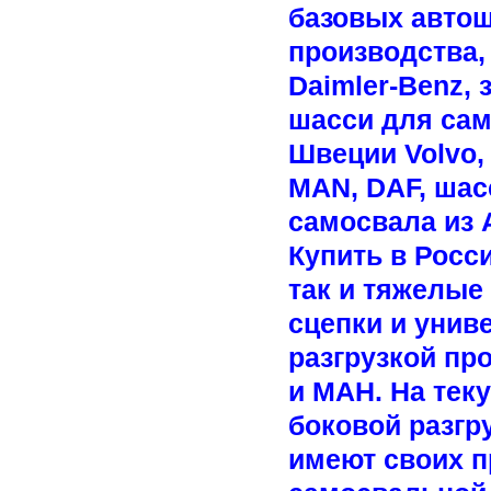
базовых автош
производства,
Daimler-Benz,
шасси для сам
Швеции Volvo,
MAN, DAF, шасс
самосвала из А
Купить в Росс
так и тяжелы
сцепки и унив
разгрузкой пр
и МАН. На тек
боковой разгру
имеют своих п