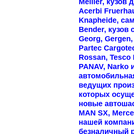
Meiller, кузов
Acerbi Fruerhau
Knapheide, сам
Bender, кузов 
Georg, Gergen, 
Partec Cargotec
Rossan, Tesco H
PANAV, Narko 
автомобильная
ведущих произ
которых осуще
новые автошасс
MAN SX, Merced
нашей компани
безналичный р