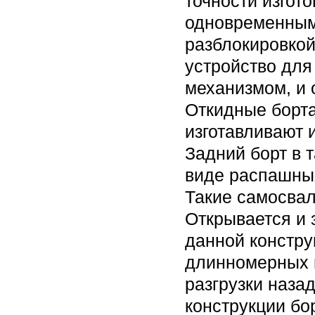
точности изгот
одновременным
разблокировкой
устройство для
механизмом, и 
Откидные борта
изготавливают 
Задний борт в 
виде распашных
Такие самосвал
Открывается и 
данной констру
длинномерных г
разгрузки наза
конструкции бо