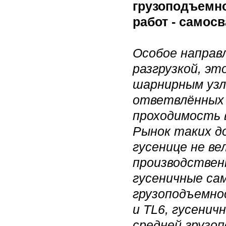
грузоподъемно
работ - самос
Особое направл
разгрузкой, эт
шарнирным узл
ответвлённых 
проходимость в
Рынок таких д
гусенице не ве
производствен
гусеничные са
грузоподъемно
и TL6, гусенич
средней грузоп