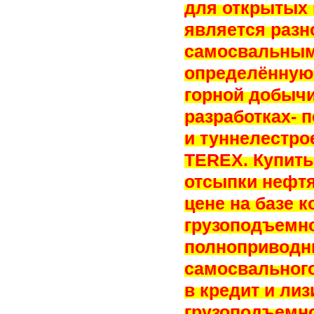
для открытых
является разн
самосвальным
определённую 
горной добычи
разработках- 
и туннелестрое
TEREX. Купит
отсыпки нефтя
цене на базе 
грузоподъемно
полноприводны
самосвального
в кредит и ли
грузоподъемно