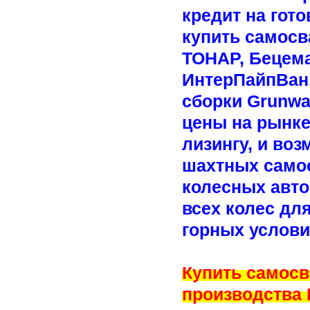
кредит на гот
купить самосв
ТОНАР, Бецема
ИнтерПайпВан,
сборки Grunwal
цены на рынке
лизингу, и воз
шахтных самос
колесных авт
всех колес дл
горных услови
Купить самосв
производства 