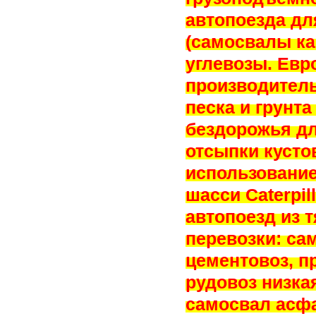
автопоезда дл
(самосвалы ка
углевозы. Евро
производител
песка и грунт
бездорожья д
отсыпки кусто
использовани
шасси Caterpil
автопоезд из 
перевозки: са
цементовоз, п
рудовоз низкая
самосвал асфа