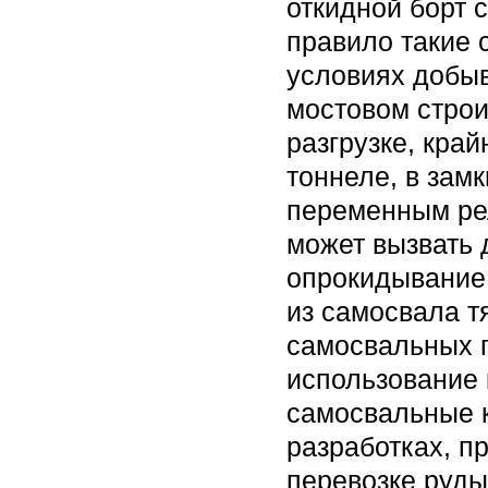
откидной борт 
правило такие 
условиях добы
мостовом строи
разгрузке, край
тоннеле, в зам
переменным рел
может вызвать
опрокидывание.
из самосвала тя
самосвальных 
использование 
самосвальные 
разработках, п
перевозке руды