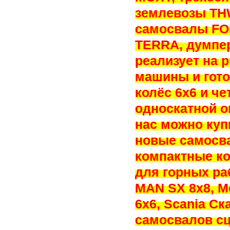
землевозы TH
самосвалы FO
TERRA, думпе
реализует на
машины и гот
колёс 6х6 и ч
односкатной о
нас можно купи
новые самосв
компактные к
для горных ра
MAN SX 8x8, Me
6x6, Scania Ск
самосвалов сц