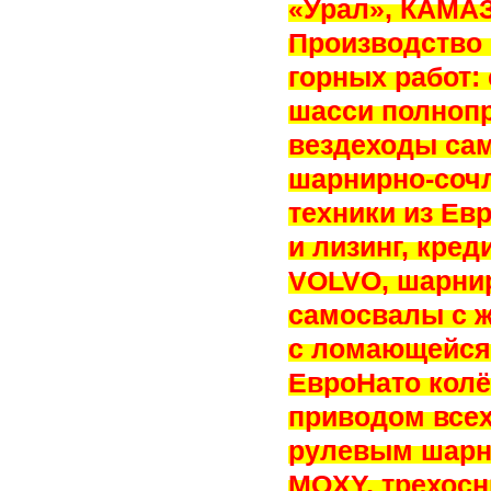
«Урал», КАМАЗ
Производство 
горных работ:
шасси полнопр
вездеходы са
шарнирно-соч
техники из Ев
и лизинг, кред
VOLVO, шарни
самосвалы с 
с ломающейся
ЕвроНато кол
приводом всех
рулевым шарн
MOXY, трехос