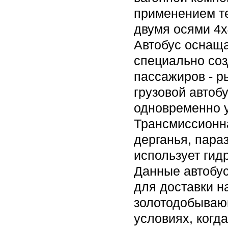
применением те
двумя осями 4х
Автобус оснаща
специально со
пассажиров - р
грузовой автоб
одновременно у
Трансмиссионн
дерганья, пара
использует ги
Данные автобус
для доставки 
золотодобываю
условиях, когд