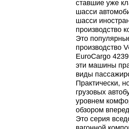
ставшие уже кл
шасси автомоби
шасси иностран
производство к
Это популярны
производство V
EuroCargo 4239
эти машины пра
виды пассажирс
Практически, н
грузовых автоб
уровнем комфор
обзором впере
Это серия всед
вагонной компо