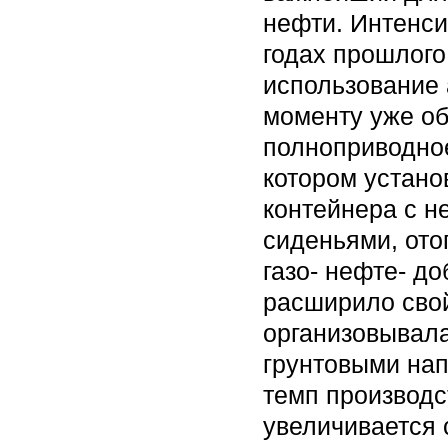
нефти. Интенс
годах прошлого
использование 
моменту уже об
полноприводное
котором установ
контейнера с н
сиденьями, ото
газо- нефте- д
расширило свой
организовывал
грунтовыми нап
темп производс
увеличивается 