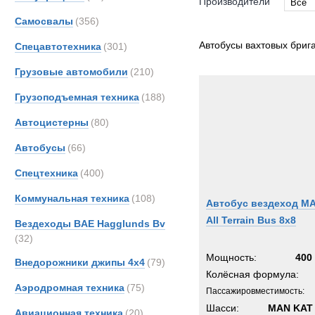
Производители
Все
Самосвалы
(356)
Все
Ashok
Автобусы вахтовых бриг
Спецавтотехника
(301)
DAF
Грузовые автомобили
(210)
Iveco
Грузоподъемная техника
(188)
MAN
Merce
Автоцистерны
(80)
Unim
Автобусы
(66)
Спецтехника
(400)
Коммунальная техника
(108)
Автобус вездеход M
All Terrain Bus 8x8
Вездеходы BAE Hagglunds Bv
(32)
Мощность:
400 
Внедорожники джипы 4х4
(79)
Колёсная формула:
Аэродромная техника
(75)
Пассажировместимость:
Шасси:
MAN KAT 
Авиационная техника
(20)