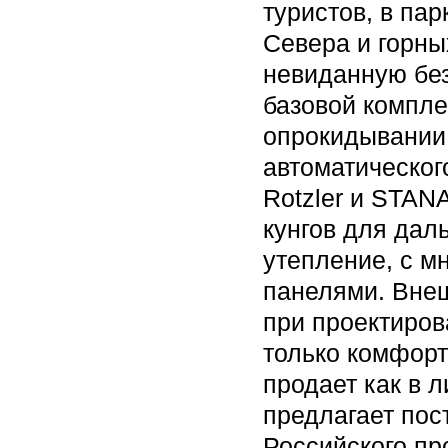
туристов, в пар
Севера и горны
невиданную без
базовой компле
опрокидывании
автоматическог
Rotzler и STAN
кунгов для дал
утепление, с м
панелями. Внеш
при проектиров
только комфор
продает как в л
предлагает пос
Российского 