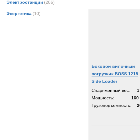
Электростанции
(286)
Merce
Энергетика
(10)
OSH
PAUS
Pacto
Prino
ROS
Rapie
Боковой вилочный
SAN
погрузчик BOSS 1215
Scani
Side Loader
Senn
Снаряженный вес:
1
Supac
Мощность:
160 
TATR
Грузоподъемность:
2
TCM-
TER
Toyot
UBR