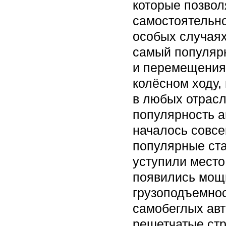
которые позвол
самостоятельно
особых случаях
самый популяр
и перемещения 
колёсном ходу,
в любых отрас
популярность а
началось совсе
популярные ст
уступили место
появились мощ
грузоподъемнос
самобеглых авт
решетчатые стр