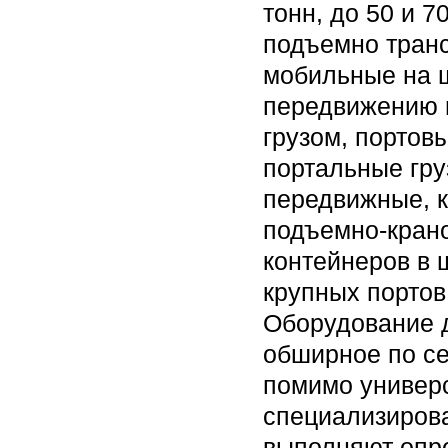
тонн, до 50 и 7
подъемно транс
мобильные на ш
передвижению 
грузом, портов
портальные гру
передвижные, 
подъемно-кран
контейнеров в 
крупных портов
Оборудование д
обширное по се
помимо универ
специализиров
выполняют опр