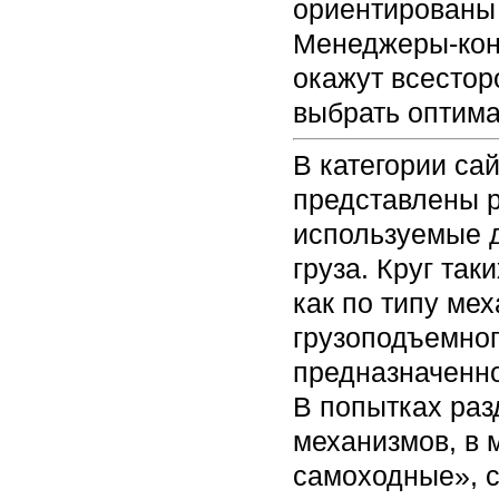
ориентированы 
Менеджеры-кон
окажут всестор
выбрать оптим
В категории са
представлены 
используемые 
груза. Круг та
как по типу ме
грузоподъемног
предназначенн
В попытках раз
механизмов, в 
самоходные», 