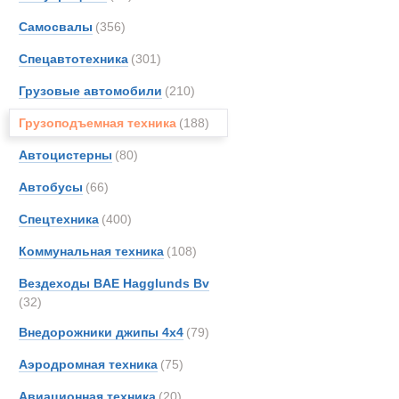
Все
Самосвалы
(356)
Автокраны
Alfon
Arbau
Спецавтотехника
(301)
Astra
Грузовые автомобили
(210)
Aurep
Грузоподъемная техника
(188)
BELL
Bedfo
Автоцистерны
(80)
Boss
Автобусы
(66)
Bough
Спецтехника
(400)
Brock
CATE
Коммунальная техника
(108)
DAF
Вездеходы BAE Hagglunds Bv
EKAL
(32)
Entwi
Внедорожники джипы 4х4
(79)
Erkin
Аэродромная техника
(75)
EuroG
FAUN
Авиационная техника
(20)