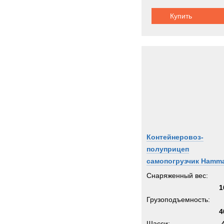
UHL
Купить
Unim
Volvo
Zooml
Zwieh
Контейнеровоз-
полуприцеп
самопогрузчик Hamm
152H
Снаряженный вес:
1
Грузоподъемность:
4
Шасси: