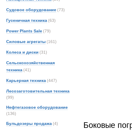
Liebherr авт
Gottw
Судовое оборудование
(73)
Grove
Гусеничная техника
(63)
Hamm
Hiab
Power Plants Sale
(79)
Hydr
Силовые агрегаты
(161)
Hyster
Колеса и диски
(31)
IDRO
Iveco
Сельскохозяйственная
JCB
техника
(41)
Jones
Карьерная техника
(447)
Kalma
Лесозаготовительная техника
King
(99)
Liebhe
Нефтегазовое оборудование
MAN
(136)
MCE
Боковые пог
Бульдозеры продажа
(4)
Manit
Marsh