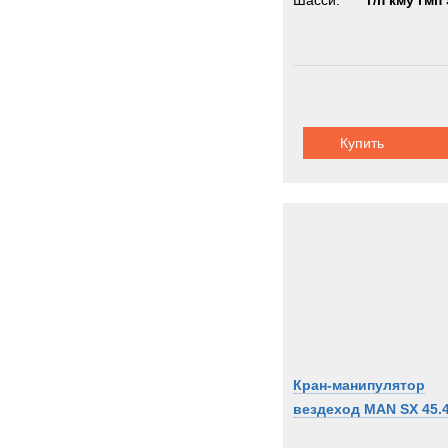
Шасси:
г/п кму гмп 
Купить
Кран-манипулятор
вездеход MAN SX 45.