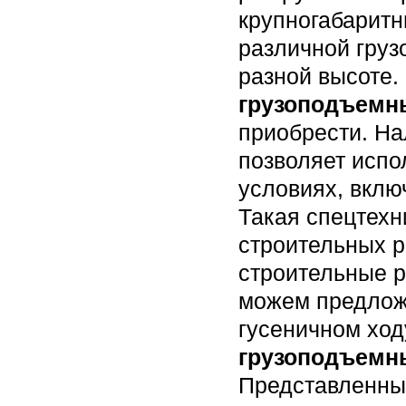
крупногабарит
различной груз
разной высоте
грузоподъемн
приобрести. Н
позволяет испо
условиях, вклю
Такая спецтехн
строительных р
строительные р
можем предло
гусеничном ход
грузоподъемн
Представленны