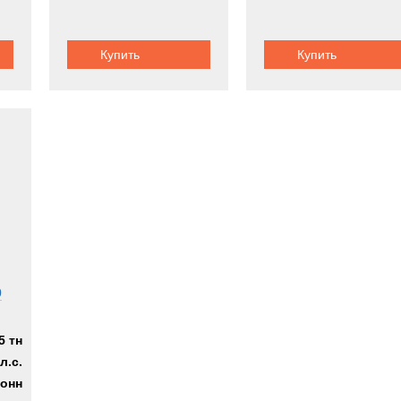
ar
Купить
Купить
ema
-Allied
GRU
r
rr
0
5 тн
ou
л.с.
alls
тонн
des-Benz