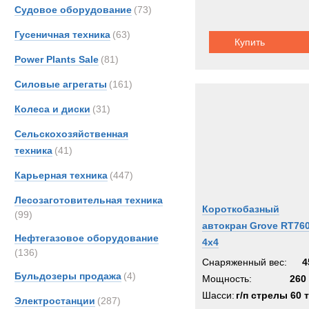
Grove
Судовое оборудование
(73)
Hamm
Гусеничная техника
(63)
Купить
Hiab
Power Plants Sale
(81)
Hydr
Hyster
Силовые агрегаты
(161)
IDRO
Колеса и диски
(31)
Iveco
Сельскохозяйственная
JCB
техника
(41)
Jones
Карьерная техника
(447)
Kalma
King
Лесозаготовительная техника
Короткобазный
Liebhe
(99)
автокран Grove RT76
MAN
Нефтегазовое оборудование
4х4
MCE
(136)
Снаряженный вес:
4
Manit
Бульдозеры продажа
(4)
Мощность:
260 
Marsh
Шасси:
г/п стрелы 60 
Электростанции
(287)
Merce