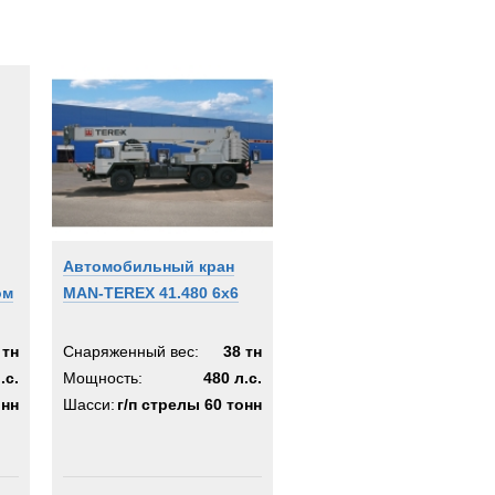
Автомобильный кран
ом
MAN-TEREX 41.480 6x6
 тн
Снаряженный вес:
38 тн
.с.
Мощность:
480 л.с.
онн
Шасси:
г/п стрелы 60 тонн