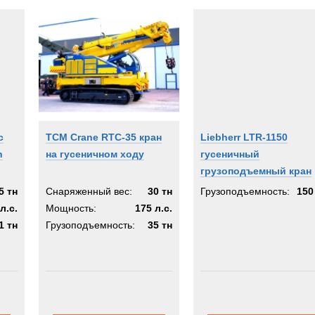
c
TCM Crane RTC-35 кран
Liebherr LTR-1150
h
на гусеничном ходу
гусеничный
грузоподъемный кран
5 тн
Снаряженный вес:
30 тн
Грузоподъемность:
150
л.с.
Мощность:
175 л.с.
1 тн
Грузоподъемность:
35 тн