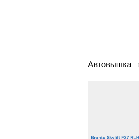
Автовышка
Bronto Skylift F27 RL