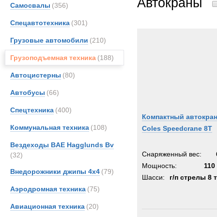
Автокраны
Самосвалы
(356)
Arbau
Спецавтотехника
(301)
Astra
Aurep
Грузовые автомобили
(210)
BELL
Грузоподъемная техника
(188)
Bedfo
Автоцистерны
(80)
Boss
Bough
Автобусы
(66)
Brock
Спецтехника
(400)
Компактный автокра
CATE
Коммунальная техника
(108)
Coles Speedcrane 8T
DAF
EKAL
Вездеходы BAE Hagglunds Bv
Снаряженный вес:
(32)
Entwi
Мощность:
110 
Erkin
Внедорожники джипы 4х4
(79)
Шасси:
г/п стрелы 8 
EuroG
Аэродромная техника
(75)
FAUN
Авиационная техника
(20)
Gottw