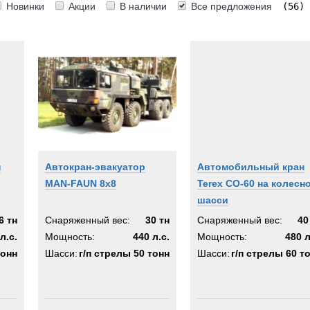
Новинки
Акции
В наличии
Все предложения
(56)
-Klaus
4x2
6x6
a
8x8
8x4
rd
10x8
10x4
ton
н
Автокран-эвакуатор
Автомобильный кран
RPILLAR
MAN-FAUN 8x8
Terex CO-60 на колесн
шасси
IFT
6 тн
Снаряженный вес:
30 тн
Снаряженный вес:
40
stle
л.с.
Мощность:
440 л.с.
Мощность:
480 л
тонн
Шасси:
г/п стрелы 50 тонн
Шасси:
г/п стрелы 60 т
ruAmici
ald