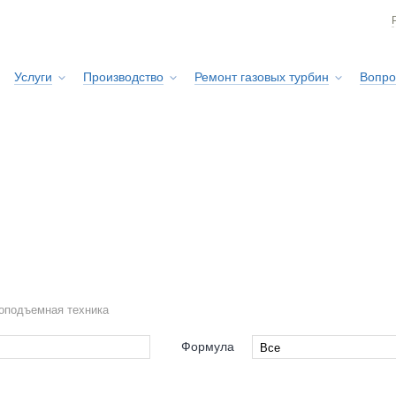
Услуги
Производство
Ремонт газовых турбин
Вопро
Сервисная служба
оподъемная техника
Формула
Все
Все
s-Haar
4x4