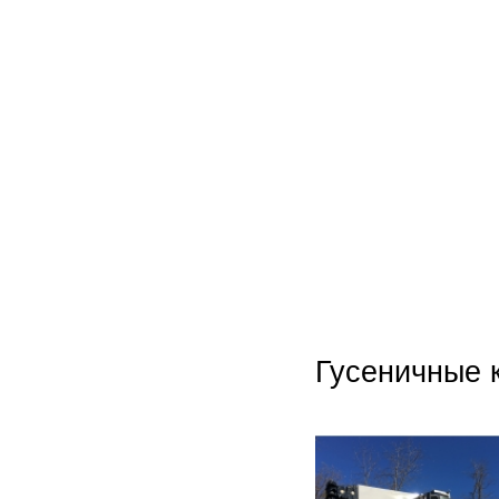
Unim
Volvo
Zooml
Zwieh
Гусеничные 