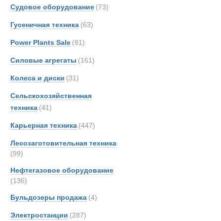
Grove
Судовое оборудование
(73)
Hamm
Гусеничная техника
(63)
Hiab
Power Plants Sale
(81)
Hydr
Hyster
Силовые агрегаты
(161)
IDRO
Колеса и диски
(31)
Iveco
Сельскохозяйственная
JCB
техника
(41)
Jones
Карьерная техника
(447)
Kalma
King
Лесозаготовительная техника
Liebhe
(99)
MAN
Нефтегазовое оборудование
MCE
(136)
Боковые пог
Manit
Бульдозеры продажа
(4)
Marsh
Электростанции
(287)
Merce