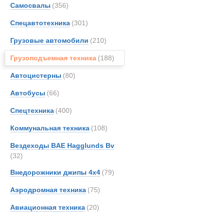
Автокраны
Самосвалы
(356)
Arbau
Спецавтотехника
(301)
Astra
Aurep
Грузовые автомобили
(210)
BELL
Грузоподъемная техника
(188)
Bedfo
Автоцистерны
(80)
Boss
Bough
Автобусы
(66)
Brock
Спецтехника
(400)
CATE
Коммунальная техника
(108)
DAF
EKAL
Вездеходы BAE Hagglunds Bv
(32)
Entwi
Erkin
Внедорожники джипы 4х4
(79)
EuroG
Аэродромная техника
(75)
FAUN
Liebherr авт
Авиационная техника
(20)
Gottw