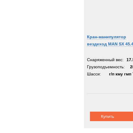
Кран-манипулятор
вездеход MAN SX 45.
Снаряженный вес:
17.
Грузоподъемность:
2
Шасси:
г/п кму гмп 
Купить