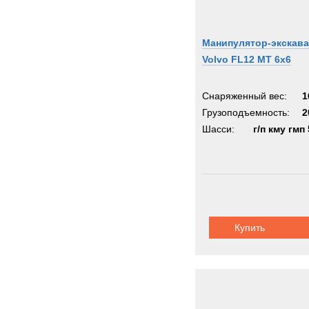
Манипулятор-экскав
Volvo FL12 MT 6x6
Снаряженный вес:
1
Грузоподъемность:
2
Шасси:
г/п кму гмп 
Купить