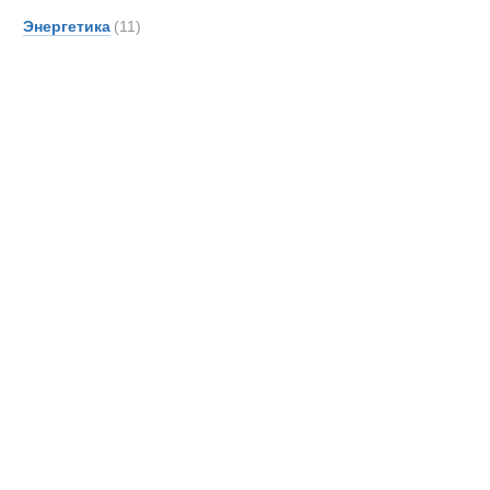
OSH
Энергетика
(11)
PAUS
Pacto
Prino
ROS
Rapie
SAN
Scani
Senn
Supac
TATR
TCM-
TER
Автовышка
Toyot
UBR
UHL