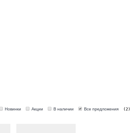
KOSH
n
th
ENBAUER
r
Y
a
ebogen
at
A
Crane
EX
Новинки
Акции
В наличии
Все предложения
(2)
a
E