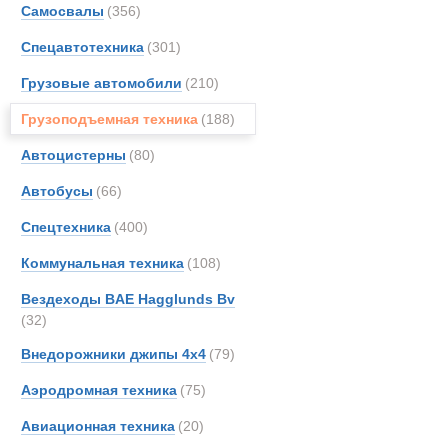
Автокраны
Самосвалы
(356)
Arbau
Спецавтотехника
(301)
Astra
Aurep
Грузовые автомобили
(210)
BELL
Грузоподъемная техника
(188)
Bedfo
Автоцистерны
(80)
Boss
Bough
Автобусы
(66)
Brock
Спецтехника
(400)
CATE
Коммунальная техника
(108)
DAF
EKAL
Вездеходы BAE Hagglunds Bv
(32)
Entwi
Erkin
Внедорожники джипы 4х4
(79)
EuroG
Аэродромная техника
(75)
FAUN
Liebherr авт
Авиационная техника
(20)
Gottw