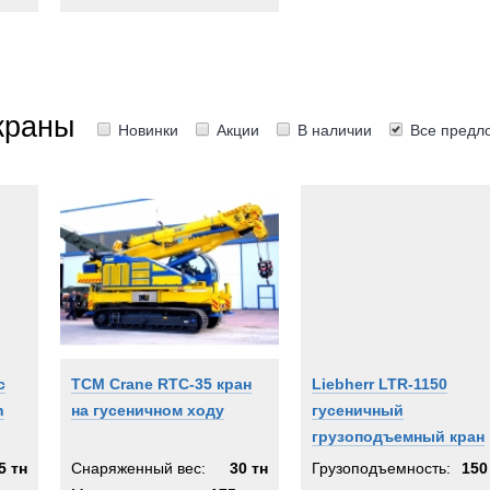
краны
Новинки
Акции
В наличии
Все предл
c
TCM Crane RTC-35 кран
Liebherr LTR-1150
h
на гусеничном ходу
гусеничный
грузоподъемный кран
5 тн
Снаряженный вес:
30 тн
Грузоподъемность:
150