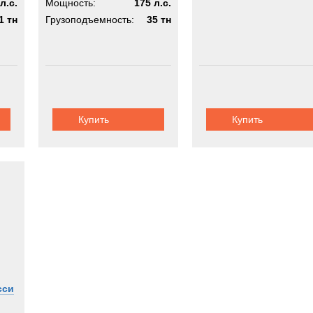
л.с.
Мощность:
175 л.с.
1 тн
Грузоподъемность:
35 тн
Купить
Купить
сси