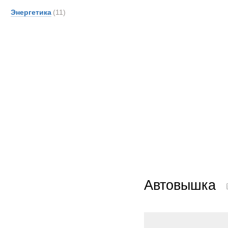
OSH
Энергетика
(11)
PAUS
Pacto
Prino
ROS
Rapie
SAN
Scani
Senn
Supac
TATR
TCM-
TER
Автовышка
Toyot
UBR
UHL