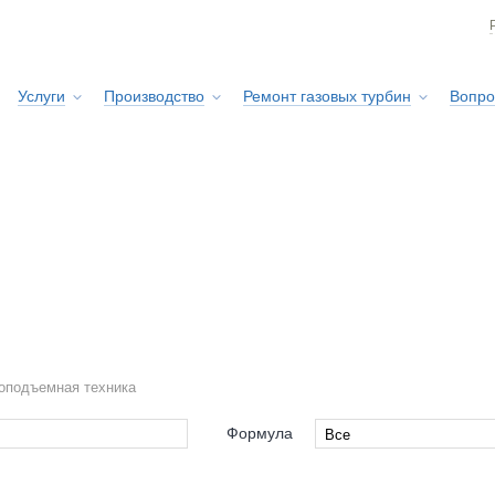
Услуги
Производство
Ремонт газовых турбин
Вопро
Сервисная служба
оподъемная техника
Формула
Все
Все
s-Haar
4x4