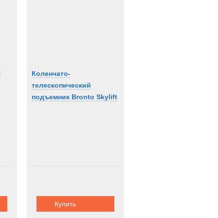
og
ion
off
H
Коленчато-
телескопический
подъемник Bronto Skylift
F90HLA
Купить