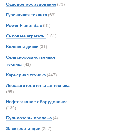
Grove
Судовое оборудование
(73)
Hamm
Гусеничная техника
(63)
Hiab
Power Plants Sale
(81)
Hydr
Hyster
Силовые агрегаты
(161)
IDRO
Колеса и диски
(31)
Iveco
Сельскохозяйственная
JCB
техника
(41)
Jones
Карьерная техника
(447)
Kalma
King
Лесозаготовительная техника
Liebhe
(99)
MAN
Нефтегазовое оборудование
MCE
(136)
Боковые пог
Manit
Бульдозеры продажа
(4)
Marsh
Электростанции
(287)
Merce