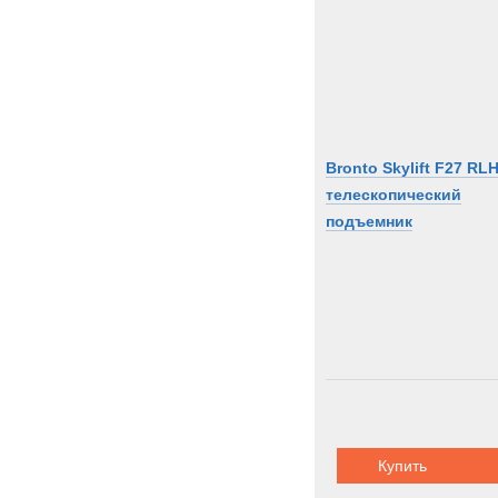
Unim
Volvo
Zooml
Zwieh
Bronto Skylift F27 RL
телескопический
подъемник
Купить