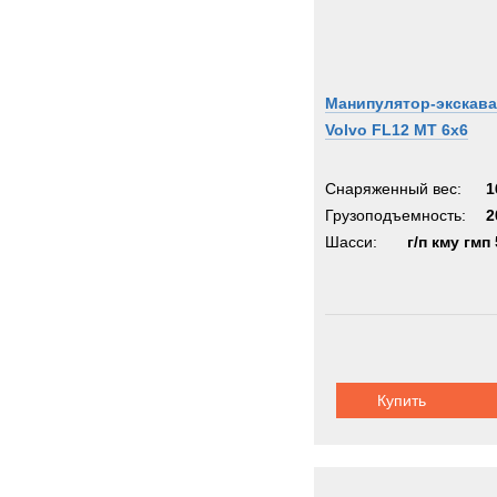
Манипулятор-экскав
Volvo FL12 MT 6x6
Снаряженный вес:
1
Грузоподъемность:
2
Шасси:
г/п кму гмп 
Купить