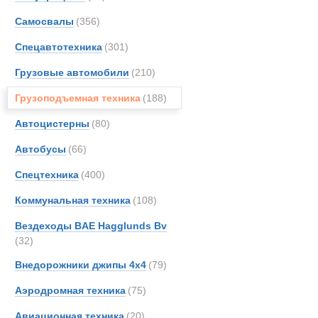
Все
Самосвалы
(356)
Автокраны
Alfon
Arbau
Спецавтотехника
(301)
Astra
Грузовые автомобили
(210)
Aurep
Грузоподъемная техника
(188)
BELL
Bedfo
Автоцистерны
(80)
Boss
Автобусы
(66)
Bough
Спецтехника
(400)
Brock
CATE
Коммунальная техника
(108)
DAF
Вездеходы BAE Hagglunds Bv
EKAL
(32)
Entwi
Внедорожники джипы 4х4
(79)
Erkin
Аэродромная техника
(75)
EuroG
FAUN
Авиационная техника
(20)