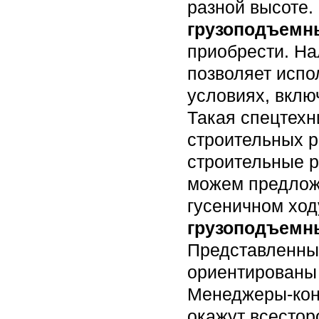
разной высоте
грузоподъемн
приобрести. Н
позволяет испо
условиях, вклю
Такая спецтехн
строительных р
строительные р
можем предло
гусеничном ход
грузоподъемн
Представленны
ориентированы 
Менеджеры-кон
окажут всестор