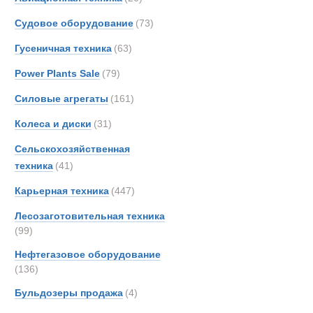
Liebherr авт
Gottw
Судовое оборудование
(73)
Grove
Гусеничная техника
(63)
Hamm
Hiab
Power Plants Sale
(79)
Hydr
Силовые агрегаты
(161)
Hyster
Колеса и диски
(31)
IDRO
Iveco
Сельскохозяйственная
JCB
техника
(41)
Jones
Карьерная техника
(447)
Kalma
Лесозаготовительная техника
King
(99)
Liebhe
Нефтегазовое оборудование
MAN
(136)
MCE
Боковые пог
Бульдозеры продажа
(4)
Manit
Marsh