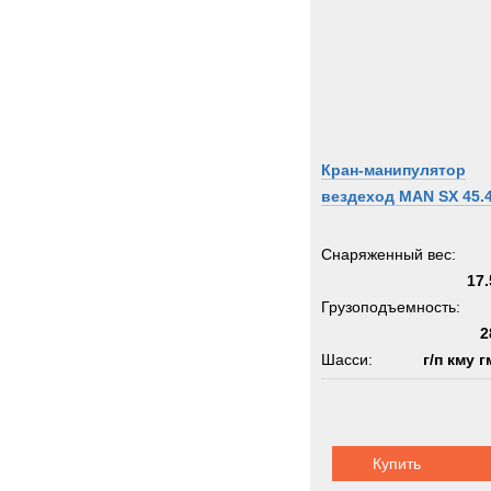
Кран-манипулятор
вездеход MAN SX 45.
Снаряженный вес:
17.
Грузоподъемность:
2
Шасси:
г/п кму г
Купить