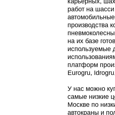
карьерных, ша
работ на шасси
автомобильные 
производства к
пневмоколесны
на их базе гото
используемые д
использованиям
платформ произв
Eurogru, Idrogru
У нас можно ку
самые низкие ц
Москве по низ
автокраны и п