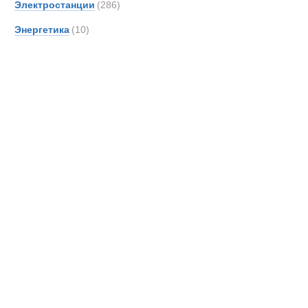
Электростанции
(286)
Merce
Энергетика
(10)
OSH
PAUS
Pacto
Prino
ROS
Rapie
SAN
Scani
Senn
Supac
TATR
TCM-
TER
Автовышка
Toyot
UBR