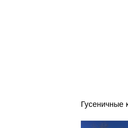
UHL
Unim
Volvo
Zooml
Zwieh
Гусеничные 