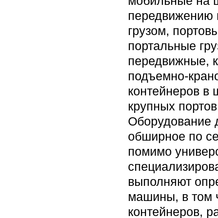
мобильные на ш
передвижению 
грузом, портов
портальные гру
передвижные, 
подъемно-кран
контейнеров в 
крупных портов
Оборудование д
обширное по се
помимо универ
специализиров
выполняют опр
машины, в том 
контейнеров, р