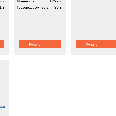
л.с.
Мощность:
175 л.с.
1 тн
Грузоподъемность:
35 тн
Купить
Купить
сси