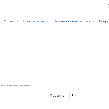
Услуги
Производство
Ремонт газовых турбин
Вопро
Сервисная служба
оподъемная техника
Формула
Все
Все
s-Haar
4x4