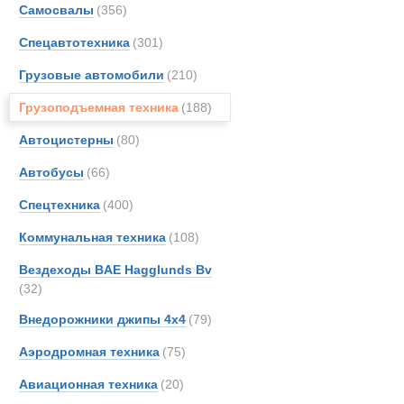
Автокраны
Самосвалы
(356)
Arbau
Спецавтотехника
(301)
Astra
Aurep
Грузовые автомобили
(210)
BELL
Грузоподъемная техника
(188)
Bedfo
Автоцистерны
(80)
Boss
Bough
Автобусы
(66)
Brock
Спецтехника
(400)
CATE
Коммунальная техника
(108)
DAF
EKAL
Вездеходы BAE Hagglunds Bv
(32)
Entwi
Erkin
Внедорожники джипы 4х4
(79)
EuroG
Аэродромная техника
(75)
FAUN
Liebherr авт
Авиационная техника
(20)
Gottw