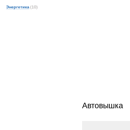
OSH
Энергетика
(10)
PAUS
Pacto
Prino
ROS
Rapie
SAN
Scani
Senn
Supac
TATR
TCM-
TER
Автовышка
Toyot
UBR
UHL