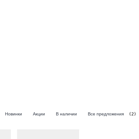
KOSH
n
th
ENBAUER
r
Y
a
ebogen
at
A
Crane
EX
Новинки
Акции
В наличии
Все предложения
(2)
a
E