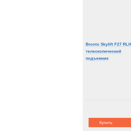
Unim
Volvo
Zooml
Zwieh
Bronto Skylift F27 RL
телескопический
подъемник
Купить