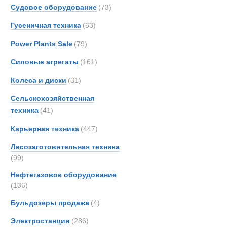
Grove
Судовое оборудование
(73)
Hamm
Гусеничная техника
(63)
Hiab
Power Plants Sale
(79)
Hydr
Hyster
Силовые агрегаты
(161)
IDRO
Колеса и диски
(31)
Iveco
Сельскохозяйственная
JCB
техника
(41)
Jones
Карьерная техника
(447)
Kalma
King
Лесозаготовительная техника
Liebhe
(99)
MAN
Нефтегазовое оборудование
MCE
(136)
Боковые пог
Manit
Бульдозеры продажа
(4)
Marsh
Электростанции
(286)
Merce