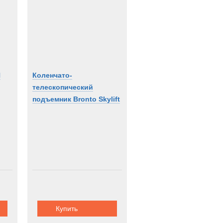
og
ion
off
H
Коленчато-
телескопический
подъемник Bronto Skylift
F90HLA
Купить