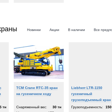
краны
Новинки
Акции
В наличии
Все предл
c
TCM Crane RTC-35 кран
Liebherr LTR-1150
h
на гусеничном ходу
гусеничный
грузоподъемный кран
5 тн
Снаряженный вес:
30 тн
Грузоподъемность:
150