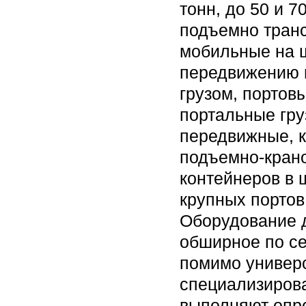
тонн, до 50 и 7
подъемно транс
мобильные на ш
передвижению 
грузом, портов
портальные гру
передвижные, 
подъемно-кран
контейнеров в 
крупных портов
Оборудование д
обширное по се
помимо универ
специализиров
выполняют опр