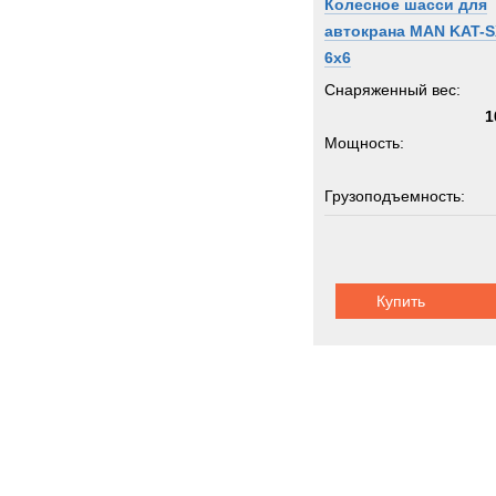
Колесное шасси для
автокрана MAN KAT-S
6x6
Снаряженный вес:
1
Мощность:
Грузоподъемность:
2
Шасси:
пол
при
Купить
Несамоходн