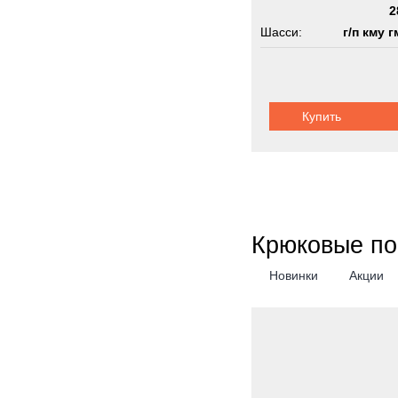
2
Шасси:
г/п кму г
Купить
Крюковые по
Новинки
Акции