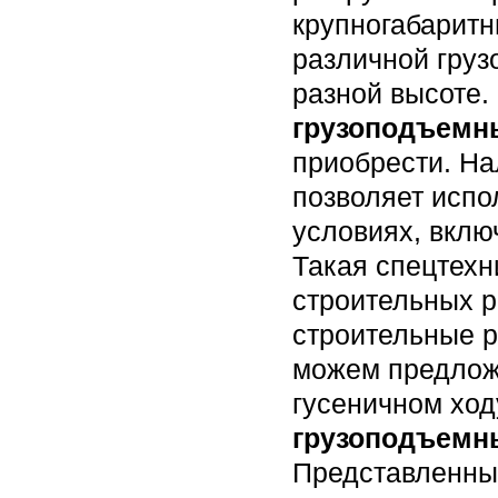
крупногабарит
различной груз
разной высоте
грузоподъемн
приобрести. Н
позволяет испо
условиях, вклю
Такая спецтехн
строительных р
строительные р
можем предло
гусеничном ход
грузоподъемн
Представленны