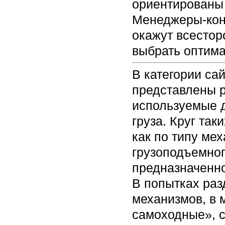
ориентированы 
Менеджеры-кон
окажут всестор
выбрать оптим
В категории са
представлены 
используемые 
груза. Круг та
как по типу ме
грузоподъемног
предназначенн
В попытках раз
механизмов, в 
самоходные», 