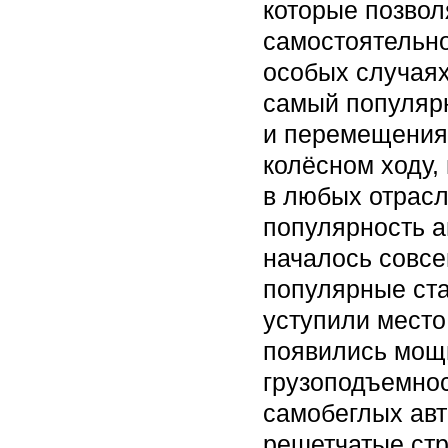
которые позвол
самостоятельно
особых случаях
самый популяр
и перемещения 
колёсном ходу,
в любых отрас
популярность а
началось совсе
популярные ст
уступили место
появились мощ
грузоподъемнос
самобеглых авт
решетчатые стр