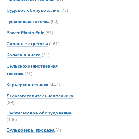
Liebherr авт
Gottw
Судовое оборудование
(73)
Grove
Гусеничная техника
(63)
Hamm
Hiab
Power Plants Sale
(81)
Hydr
Силовые агрегаты
(161)
Hyster
Колеса и диски
(31)
IDRO
Iveco
Сельскохозяйственная
JCB
техника
(41)
Jones
Карьерная техника
(447)
Kalma
Лесозаготовительная техника
King
(99)
Liebhe
Нефтегазовое оборудование
MAN
(136)
MCE
Боковые пог
Бульдозеры продажа
(4)
Manit
Marsh