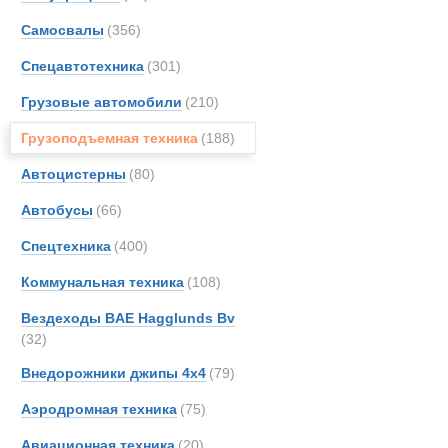
Все
Самосвалы
(356)
Автокраны
Alfon
Arbau
Спецавтотехника
(301)
Astra
Грузовые автомобили
(210)
Aurep
Грузоподъемная техника
(188)
BELL
Bedfo
Автоцистерны
(80)
Boss
Автобусы
(66)
Bough
Спецтехника
(400)
Brock
CATE
Коммунальная техника
(108)
DAF
Вездеходы BAE Hagglunds Bv
EKAL
(32)
Entwi
Внедорожники джипы 4х4
(79)
Erkin
Аэродромная техника
(75)
EuroG
FAUN
Авиационная техника
(20)