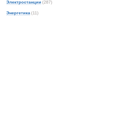
Электростанции
(287)
Merce
Энергетика
(11)
OSH
PAUS
Pacto
Prino
ROS
Rapie
SAN
Scani
Senn
Supac
TATR
TCM-
TER
Автовышка
Toyot
UBR