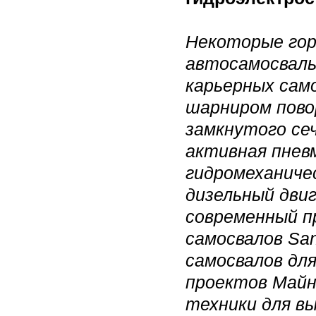
Некоторые го
автосамосвалы
карьерных сам
шарниром пово
замкнутого сеч
активная пневм
гидромеханиче
дизельный дви
современный п
самосвалов
San
самосвалов дл
проектов Майни
техники для вы