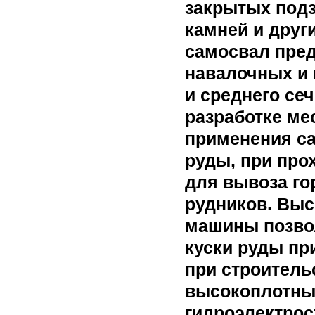
закрытых подз
камней и друг
самосвал пред
навалочных и 
и среднего се
разработке ме
применения са
руды, при про
для вывоза го
рудников. Выс
машины позво
куски руды пр
при строитель
высокоплотных
гидроэлектрос