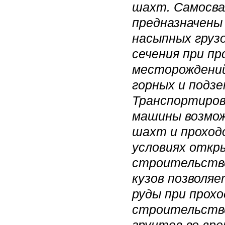
шахт. Самосв
предназначены
насыпных груз
сечения при п
месторождений
горных и подз
Транспортиров
машины возмож
шахт и проходо
условиях откр
строительстве
кузов позволяе
руды при прох
строительстве