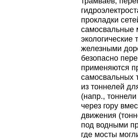
трамваев, пер
гидроэлектрост
прокладки сетей
самосвальные 
экологические 
железными доро
безопасно пер
применяются пр
самосвальных т
из тоннелей дл
(напр., тоннели
через гору вме
движения (тонн
под водными пр
где мосты могл