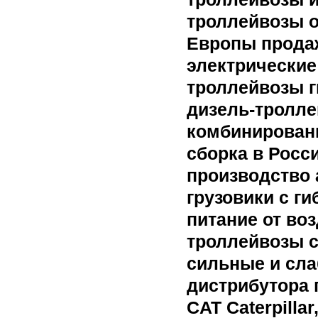
троллейвозы о
Европы прода
электрически
троллейвозы г
дизель-тролл
комбинированн
сборка в Росс
производство
грузовики с г
питание от во
троллейвозы с
сильные и сла
дистрибутора 
CAT Caterpillar