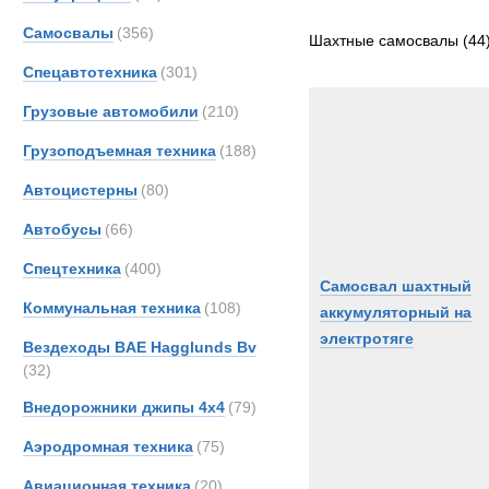
Все
Самосвалы
(356)
CATE
Шахтные самосвалы
(44
Epiro
Спецавтотехника
(301)
Koma
Грузовые автомобили
(210)
MAN
Грузоподъемная техника
(188)
Merce
PAUS
Автоцистерны
(80)
Sandv
Автобусы
(66)
Scani
Спецтехника
(400)
Sisu
Самосвал шахтный
Volvo
Коммунальная техника
(108)
аккумуляторный на
электротяге
Вездеходы BAE Hagglunds Bv
(32)
Внедорожники джипы 4х4
(79)
Аэродромная техника
(75)
Авиационная техника
(20)