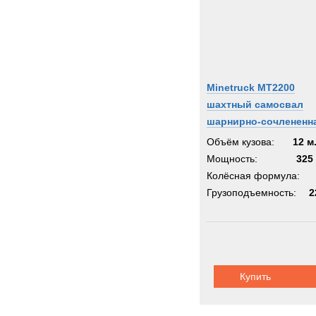
Minetruck MT2200
шахтный самосвал
шарнирно-сочлененн
рама
Объём кузова:
12 м
Мощность:
325 
Колёсная формула:
Грузоподъемность:
2
Купить