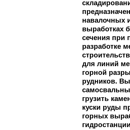
складирован
предназначен
навалочных и
выработках б
сечения при
разработке м
строительств
для линий ме
горной разры
рудников. В
самосвальны
грузить кам
куски руды п
горных выраб
гидростанции