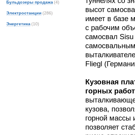
туннелях со з
Бульдозеры продажа
(4)
высот самосва
Электростанции
(286)
имеет в базе 
Энергетика
(10)
с рабочим объ
самосвал Sisu
самосвальным
выталкивателе
Fliegl (Германи
Кузовная пл
горных работ 
выталкивающей
кузова, позво
горной массы и
позволяет ста