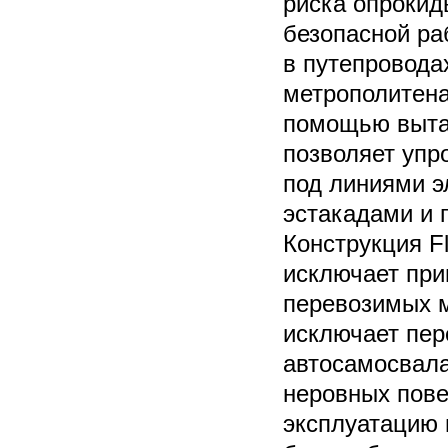
риска опрокид
безопасной ра
в путепровода
метрополитена
помощью выта
позволяет упр
под линиями э
эстакадами и 
Конструкция Fl
исключает при
перевозимых м
исключает пер
автосамосвала
неровных пове
эксплуатацию 