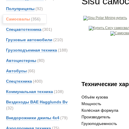
Sisu самос
Полуприцепы
(92)
Самосвалы
(356)
Спецавтотехника
(301)
Грузовые автомобили
(210)
Грузоподъемная техника
(188)
Автоцистерны
(80)
Автобусы
(66)
Спецтехника
(400)
Технические хар
Коммунальная техника
(108)
Объём кузова
Вездеходы BAE Hagglunds Bv
Мощность
(32)
Колёсная формула
Производитель
Внедорожники джипы 4х4
(79)
Грузоподъемность
Аэродромная техника
(75)