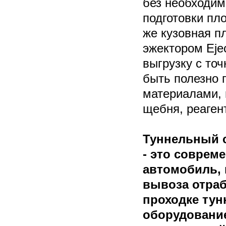
без необходим
подготовки пл
же кузовная п
эжектором Eje
выгрузку с то
быть полезно 
материалами, 
щебня, реаген
Туннельный с
- это соврем
автомобиль,
вывоза отраб
проходке тун
оборудование