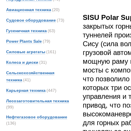
Авиационная техника
(20)
SISU Polar Su
Судовое оборудование
(73)
закрытых горн
Гусеничная техника
(63)
туннелей прои
Power Plants Sale
(79)
Сису (сила во
грузовой авто
Силовые агрегаты
(161)
мощную раму 
Колеса и диски
(31)
мосты с компо
Сельскохозяйственная
что позволило
техника
(41)
которых три ос
Карьерная техника
(447)
управления и 
Лесозаготовительная техника
привод, что п
(99)
высокоманевр
Нефтегазовое оборудование
для горных ра
(136)