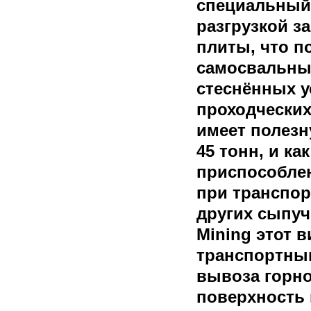
специальный 
разгрузкой з
плиты, что п
самосвальны
стеснённых у
проходческих
имеет полез
45 тонн, и к
приспособле
при транспор
других сыпуч
Mining этот 
транспортны
вывоза горн
поверхность 