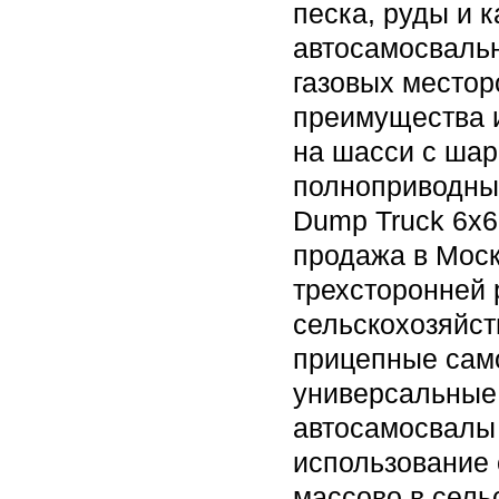
песка, руды и 
автосамосваль
газовых местор
преимущества 
на шасси с шар
полноприводный
Dump Truck 6x6
продажа в Моск
трехсторонней 
сельскохозяйс
прицепные сам
универсальные 
автосамосвалы 
использование 
массово в сель