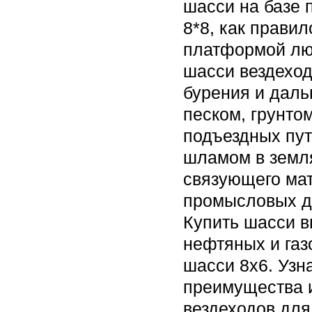
шасси на базе 
8*8, как правил
платформой лю
шасси вездехо
бурения и даль
песком, грунто
подъездных пут
шламом в земля
связующего мат
промысловых д
Купить шасси в
нефтяных и газ
шасси 8х6. Узн
преимущества 
вездеходов для