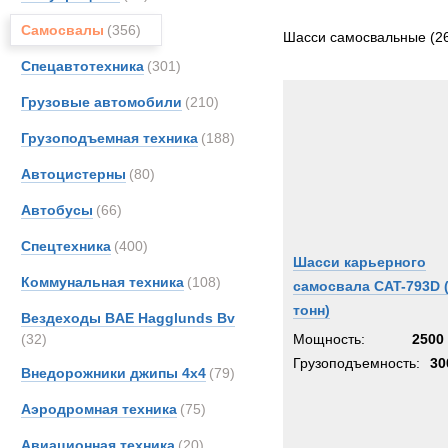
Все
Самосвалы
(356)
Astra
Шасси самосвальные
(2
CATE
Спецавтотехника
(301)
DAF
Грузовые автомобили
(210)
Ginaf
Грузоподъемная техника
(188)
MAN
Merce
Автоцистерны
(80)
OSH
Автобусы
(66)
Scani
Спецтехника
(400)
Sisu
Шасси карьерного
Volvo
Коммунальная техника
(108)
самосвала CAT-793D 
тонн)
Вездеходы BAE Hagglunds Bv
(32)
Мощность:
2500 
Грузоподъемность:
30
Внедорожники джипы 4х4
(79)
Аэродромная техника
(75)
Авиационная техника
(20)