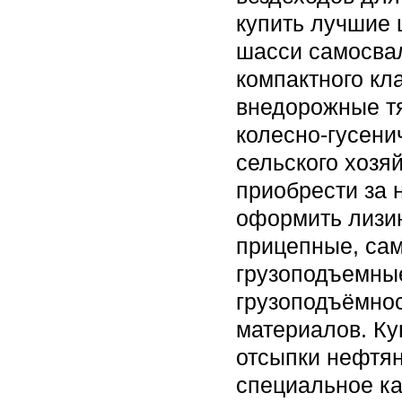
купить лучшие 
шасси самосва
компактного кл
внедорожные т
колесно-гусен
сельского хозя
приобрести за 
оформить лизин
прицепные, са
грузоподъемны
грузоподъёмнос
материалов. Ку
отсыпки нефтян
специальное ка