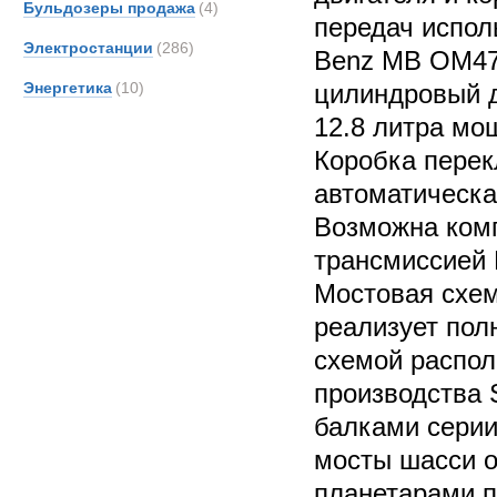
Бульдозеры продажа
(4)
передач испол
Электростанции
(286)
Benz MB OM471
Энергетика
(10)
цилиндровый 
12.8 литра мо
Коробка перек
автоматическа
Возможна ком
трансмиссией 
Мостовая схе
реализует пол
схемой распол
производства 
балками серии
мосты шасси 
планетарами 