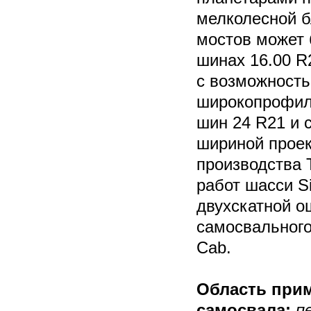
мелколесной 
мостов может 
шинах 16.00 R
с возможность
широкопрофил
шин 24 R21 и 
шириной проек
производства T
работ шасси S
двухскатной о
самосвального
Cab.
Область прим
самосвала:
п