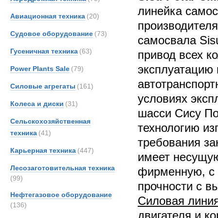
линейка самос
Авиационная техника
(20)
производителя
Судовое оборудование
(73)
самосвала Sis
Гусеничная техника
(63)
привод всех ко
эксплуатацию 
Power Plants Sale
(79)
автотранспорт
Силовые агрегаты
(161)
условиях эксп
Колеса и диски
(31)
шасси Сису По
Сельскохозяйственная
технологию из
техника
(41)
требования за
Карьерная техника
(447)
имеет несущую
Лесозаготовительная техника
фирменную, с
(99)
прочности с в
Нефтегазовое оборудование
Силовая лини
(136)
двигателя и к