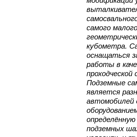
модификации у
выталкивател
самосвальног
самого малого
геометрическ
кубометра. С
оснащаться з
работы в кач
проходческой
Подземные сам
является раз
автомобилей 
оборудование
определённую
подземных ша