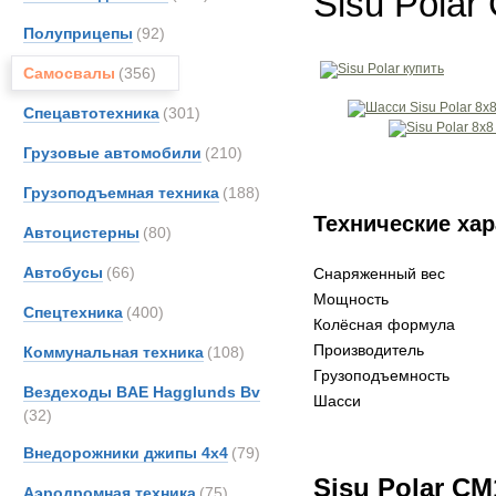
Sisu Pola
Полуприцепы
(92)
Самосвалы
(356)
Спецавтотехника
(301)
Грузовые автомобили
(210)
Грузоподъемная техника
(188)
Технические хар
Автоцистерны
(80)
Автобусы
(66)
Снаряженный вес
Мощность
Спецтехника
(400)
Колёсная формула
Производитель
Коммунальная техника
(108)
Грузоподъемность
Вездеходы BAE Hagglunds Bv
Шасси
(32)
Внедорожники джипы 4х4
(79)
Sisu Polar C
Аэродромная техника
(75)