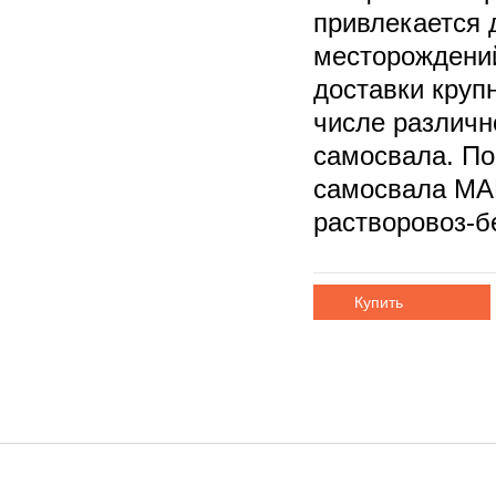
привлекается 
месторождений
доставки круп
числе различн
самосвала. По
самосвала MA
растворовоз-б
Купить