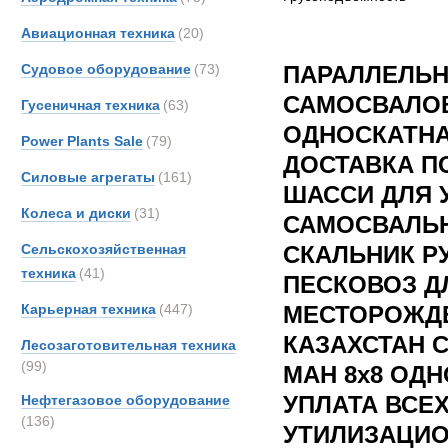
Авиационная техника
(20)
Судовое оборудование
(73)
ПАРАЛЛЕЛЬ
САМОСВАЛОВ
Гусеничная техника
(63)
ОДНОСКАТНА
Power Plants Sale
(79)
ДОСТАВКА П
Силовые агрегаты
(161)
ШАССИ ДЛЯ 
Колеса и диски
(31)
САМОСВАЛЬН
Сельскохозяйственная
СКАЛЬНИК Р
техника
(41)
ПЕСКОВОЗ Д
Карьерная техника
(447)
МЕСТОРОЖДЕ
КАЗАХСТАН 
Лесозаготовительная техника
(99)
МАН 8х8 ОДН
УПЛАТА ВСЕ
Нефтегазовое оборудование
(136)
УТИЛИЗАЦИО