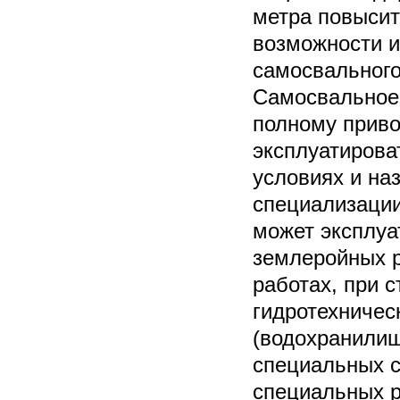
метра повыси
возможности и
самосвального
Самосвальное
полному прив
эксплуатирова
условиях и на
специализаци
может эксплуа
землеройных р
работах, при 
гидротехничес
(водохранилищ
специальных с
специальных р