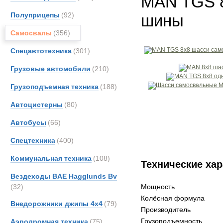
MAN TGS 8
Полуприцепы
(92)
шины
Самосвалы
(356)
Спецавтотехника
(301)
Грузовые автомобили
(210)
Грузоподъемная техника
(188)
Автоцистерны
(80)
Автобусы
(66)
Спецтехника
(400)
Коммунальная техника
(108)
Технические хар
Вездеходы BAE Hagglunds Bv
(32)
Мощность
Колёсная формула
Внедорожники джипы 4х4
(79)
Производитель
Грузоподъемность
Аэродромная техника
(75)