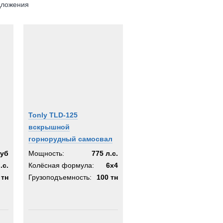
дложения
Tonly TLD-125
вскрышной
горнорудный самосвал
куб
Мощность:
775 л.с.
.с.
Колёсная формула:
6x4
 тн
Грузоподъемность:
100 тн