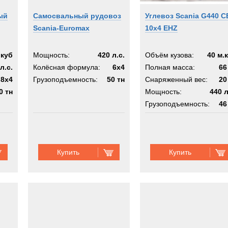
ый
Самосвальный рудовоз
Углевоз Scania G440 C
Scania-Euromax
10x4 EHZ
.куб
Мощность:
420 л.с.
Объём кузова:
40 м.
л.с.
Колёсная формула:
6x4
Полная масса:
66
8x4
Грузоподъемность:
50 тн
Снаряженный вес:
20
0 тн
Мощность:
440 л
Грузоподъемность:
46
Шасси:
1
Купить
Купить