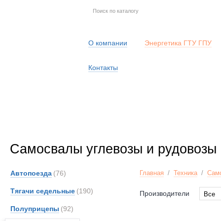
О компании
Энергетика ГТУ ГПУ
Контакты
Самосвалы углевозы и рудовозы
Автопоезда
(76)
Главная
/
Техника
/
Сам
Тягачи седельные
(190)
Производители
Все
Все
Полуприцепы
(92)
Astra