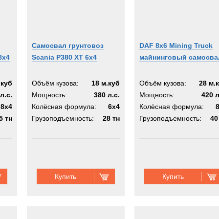
Самосвал грунтовоз
DAF 8x6 Mining Truck
8x4
Scania P380 XT 6x4
майнинговый самосва
.куб
Объём кузова:
18 м.куб
Объём кузова:
28 м.
л.с.
Мощность:
380 л.с.
Мощность:
420 л
8x4
Колёсная формула:
6x4
Колёсная формула:
5 тн
Грузоподъемность:
28 тн
Грузоподъемность:
40
Купить
Купить