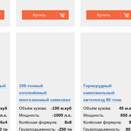
Купить
Купить
ный
100-тонный
Горнорудный
сочленённый
самосвальный
многозвенный самосвал
автопоезд 80 тонн
.куб
Объём кузова:
-100 м.куб
Объём кузова:
45 м.
л.с.
Мощность:
-1000 л.с.
Мощность:
650 л
6x4
Колёсная формула:
8x8
Колёсная формула:
0 тн
Грузоподъемность:
-250 тн
Грузоподъемность:
80