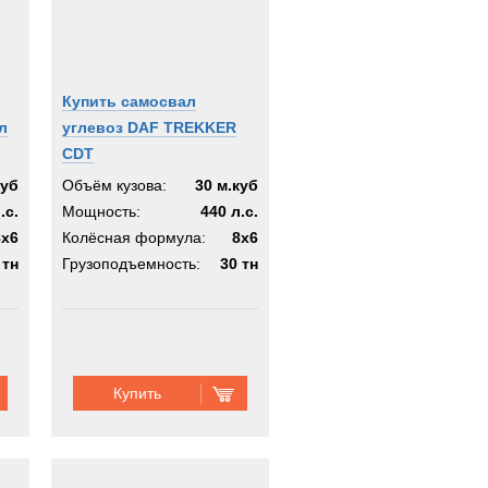
Купить самосвал
л
углевоз DAF TREKKER
CDT
куб
Объём кузова:
30 м.куб
.с.
Мощность:
440 л.с.
8x6
Колёсная формула:
8x6
 тн
Грузоподъемность:
30 тн
Купить