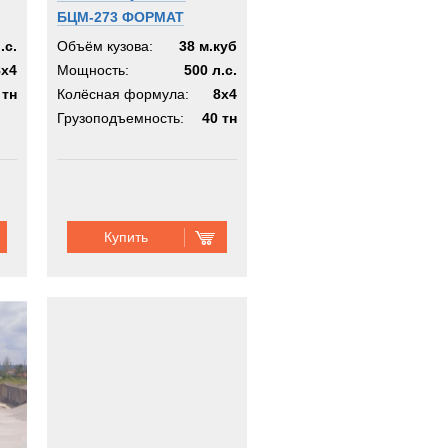
БЦМ-273 ФОРМАТ
.с.
Объём кузова:
38 м.куб
8x4
Мощность:
500 л.с.
 тн
Колёсная формула:
8x4
Грузоподъемность:
40 тн
Купить