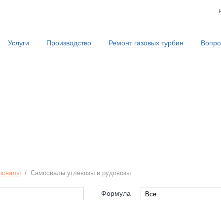
Услуги
Производство
Ремонт газовых турбин
Вопро
Сервисная служба
освалы
/
Самосвалы углевозы и рудовозы
Формула
Все
Все
6x6