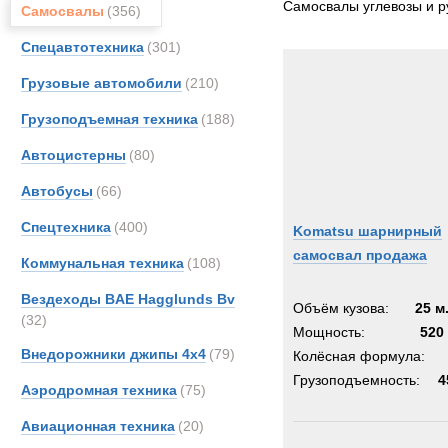
Самосвалы углевозы и р
Самосвалы
(356)
CATE
Спецавтотехника
(301)
DAF
FAUN
Грузовые автомобили
(210)
Ginaf
Грузоподъемная техника
(188)
Koma
Автоцистерны
(80)
MAN
Merce
Автобусы
(66)
OSH
Спецтехника
(400)
Komatsu шарнирный
Scani
самосвал продажа
Коммунальная техника
(108)
TATR
Volvo
Вездеходы BAE Hagglunds Bv
Объём кузова:
25 м
(32)
Мощность:
520 
Внедорожники джипы 4х4
(79)
Колёсная формула:
Грузоподъемность:
4
Аэродромная техника
(75)
Авиационная техника
(20)