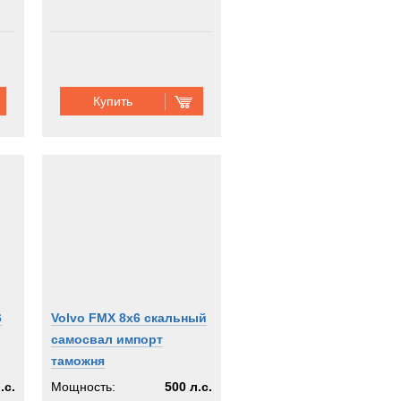
Купить
6
Volvo FMX 8x6 скальный
самосвал импорт
таможня
.с.
Мощность:
500 л.с.