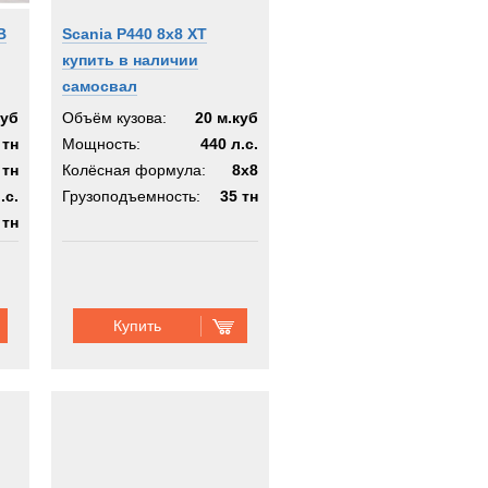
B
Scania P440 8x8 XT
купить в наличии
самосвал
куб
Объём кузова:
20 м.куб
 тн
Мощность:
440 л.с.
 тн
Колёсная формула:
8x8
.с.
Грузоподъемность:
35 тн
 тн
0х4
Купить