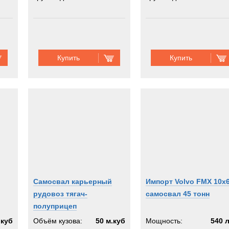
Купить
Купить
Самосвал карьерный
Импорт Volvo FMX 10x
рудовоз тягач-
самосвал 45 тонн
полуприцеп
.куб
Объём кузова:
50 м.куб
Мощность:
540 л