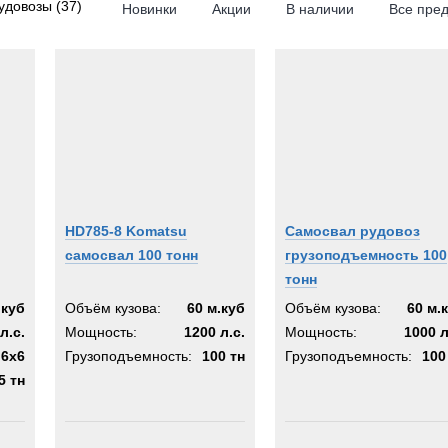
удовозы
(37)
Новинки
Акции
В наличии
Все пре
RPILLAR
6x4
8x6
8x8
8x4
tsu
10x4
10x8
des-Benz
10x10
KOSH
10x6
HD785-8 Komatsu
Самосвал рудовоз
a
самосвал 100 тонн
грузоподъемность 100
A
тонн
.куб
Объём кузова:
60 м.куб
Объём кузова:
60 м.
л.с.
Мощность:
1200 л.с.
Мощность:
1000 л
6x6
Грузоподъемность:
100 тн
Грузоподъемность:
100
5 тн