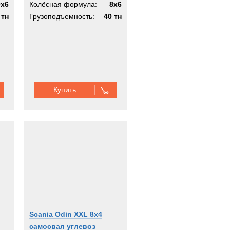
0x6
Колёсная формула:
8x6
 тн
Грузоподъемность:
40 тн
Купить
Scania Odin XXL 8х4
самосвал углевоз