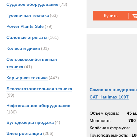
Судовое оборудование
(73)
Гусеничная техника
(63)
Купить
Power Plants Sale
(79)
Силовые агрегаты
(161)
Колеса и диски
(31)
Сельскохозяйственная
техника
(41)
Карьерная техника
(447)
Лесозаготовительная техника
Самосвал внедорож
(99)
CAT Haulmax 100T
Нефтегазовое оборудование
(136)
Объём кузова:
45 м
Мощность:
790 
Бульдозеры продажа
(4)
Колёсная формула:
Электростанции
(286)
Грузоподъемность:
10