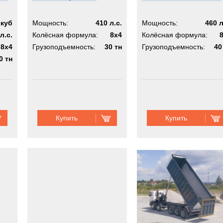
.куб
Мощность:
410 л.с.
Мощность:
460 л
л.с.
Колёсная формула:
8x4
Колёсная формула:
8x4
Грузоподъемность:
30 тн
Грузоподъемность:
40
0 тн
Купить
Купить