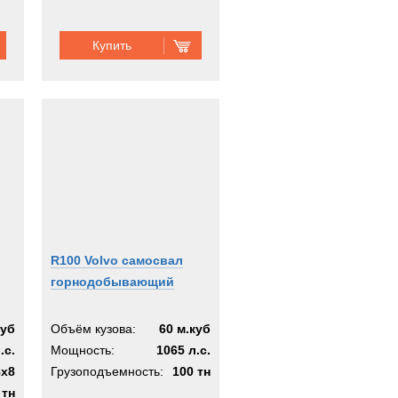
Купить
R100 Volvo самосвал
горнодобывающий
куб
Объём кузова:
60 м.куб
.с.
Мощность:
1065 л.с.
8x8
Грузоподъемность:
100 тн
 тн