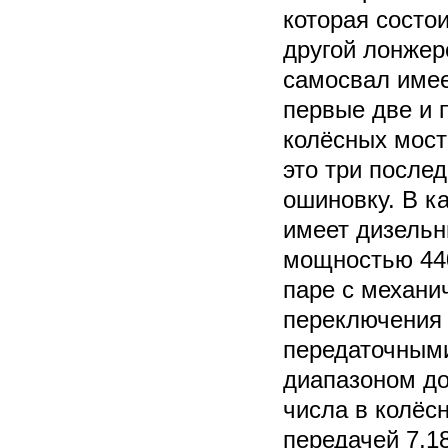
которая состо
другой лонжер
самосвал имее
первые две и 
колёсных мост
это три после
ошиновку. В к
имеет дизельн
мощностью 440
паре с механи
переключения 
передаточным
диапазоном до
числа в колёс
передачей 7,1