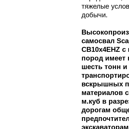
тяжелые услов
добычи.
Высокопроиз
самосвал Sca
CB10x4EHZ с 
пород имеет 
шесть тонн и
транспортиро
вскрышных п
материалов с
м.куб в разре
дорогам обще
предпочтите
экскаватора