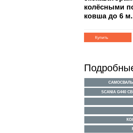
колёсными п
ковша до 6 м
Купить
Подробные
САМОСВАЛЬ
SCANIA G440 C
КО