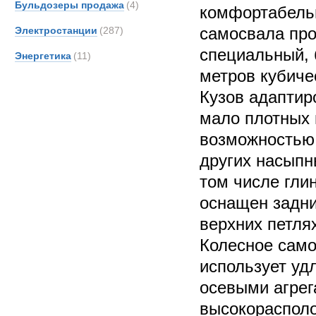
Бульдозеры продажа
(4)
комфортабельн
самосвала про
Электростанции
(287)
специальный, 
Энергетика
(11)
метров кубичес
Кузов адаптиро
мало плотных 
возможностью 
других насыпн
том числе глин
оснащен задн
верхних петля
Колесное само
использует уд
осевыми агрег
высокорасполо