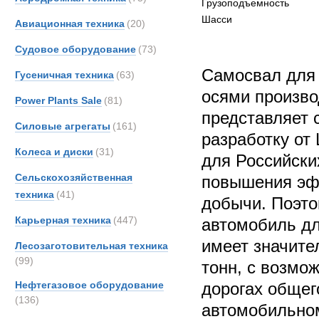
Грузоподъемность
Шасси
Авиационная техника
(20)
Судовое оборудование
(73)
Самосвал для 
Гусеничная техника
(63)
осями произв
Power Plants Sale
(81)
представляет 
Силовые агрегаты
(161)
разработку от
Колеса и диски
(31)
для Российски
Сельскохозяйственная
повышения эф
техника
(41)
добычи. Поэто
Карьерная техника
(447)
автомобиль дл
имеет значите
Лесозаготовительная техника
(99)
тонн, с возмо
Нефтегазовое оборудование
дорогах общег
(136)
автомобильно