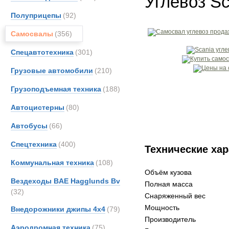
Углевоз S
Полуприцепы
(92)
Самосвалы
(356)
Спецавтотехника
(301)
Грузовые автомобили
(210)
Грузоподъемная техника
(188)
Автоцистерны
(80)
Автобусы
(66)
Спецтехника
(400)
Технические хар
Коммунальная техника
(108)
Объём кузова
Вездеходы BAE Hagglunds Bv
Полная масса
(32)
Снаряженный вес
Мощность
Внедорожники джипы 4х4
(79)
Производитель
Аэродромная техника
(75)