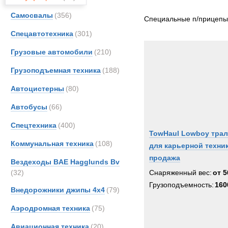
Все
Самосвалы
(356)
Berto
Специальные п/прицепы
CATE
Спецавтотехника
(301)
Kassb
Грузовые автомобили
(210)
King
Грузоподъемная техника
(188)
Pacto
Schmi
Автоцистерны
(80)
Ziegle
Автобусы
(66)
Спецтехника
(400)
TowHaul Lowboy трал
Коммунальная техника
(108)
для карьерной техни
продажа
Вездеходы BAE Hagglunds Bv
(32)
Снаряженный вес:
от 5
Грузоподъемность:
160
Внедорожники джипы 4х4
(79)
Аэродромная техника
(75)
Авиационная техника
(20)