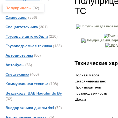
Полуприце
Полуприцепы
(92)
TC
Самосвалы
(356)
Спецавтотехника
(301)
Грузовые автомобили
(210)
Грузоподъемная техника
(188)
Автоцистерны
(80)
Технические хар
Автобусы
(66)
Спецтехника
(400)
Полная масса
Снаряженный вес
Коммунальная техника
(108)
Производитель
Вездеходы BAE Hagglunds Bv
Грузоподъемность
(32)
Шасси
Внедорожники джипы 4х4
(79)
Аэродромная техника
(75)