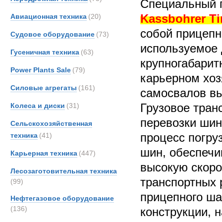
Специальный 
Kassbohrer Tir
Авиационная техника
(20)
собой прицепн
Судовое оборудование
(73)
используемое 
Гусеничная техника
(63)
крупногабарит
Power Plants Sale
(79)
карьерном хоз
Силовые агрегаты
(161)
самосвалов вы
Грузовое тран
Колеса и диски
(31)
перевозки шин
Сельскохозяйственная
процесс погруз
техника
(41)
шин, обеспечи
Карьерная техника
(447)
высокую скоро
Лесозаготовительная техника
транспортных 
(99)
прицепного ша
Нефтегазовое оборудование
(136)
конструкции, 