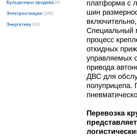
платформа с 
Бульдозеры продажа
(4)
шин размернос
Электростанции
(286)
включительно,
Энергетика
(10)
Специальный 
процесс креп
откидных приж
управляемых с
привода автон
ДВС для обсл
полуприцепа.
пневматическо
Перевозка к
представляе
логистический