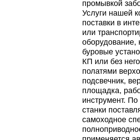
промывкой забо
Услуги нашей к
поставки в инт
или транспорти
оборудование, 
буровые устано
КП или без него
полатями верхо
подсвечник, ве
площадка, рабо
инструмент. По
станки постав
самоходное спе
полноприводное
применяется ав