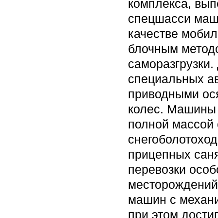
комплекса, вып
спецшасси маши
качестве мобил
блочным методо
саморазгрузки.
специальных ав
приводными ося
колес. Машины
полной массой о
снегоболотоход
прицепных сан
перевозки особ
месторождений
машин с механи
при этом дости