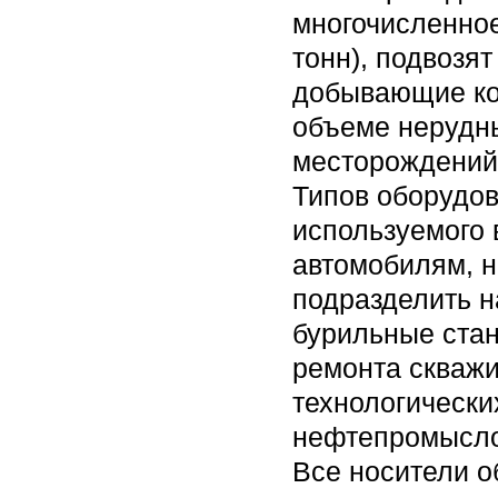
многочисленно
тонн), подвозя
добывающие ко
объеме нерудны
месторождений 
Типов оборудов
используемого 
автомобилям, н
подразделить н
бурильные стан
ремонта скважи
технологически
нефтепромысло
Все носители о