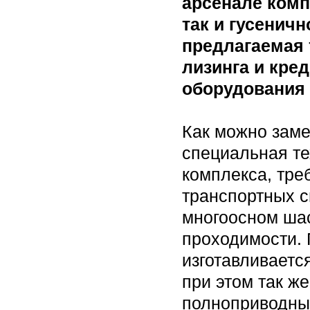
арсенале комп
так и гусенич
предлагаемая 
лизинга и кре
оборудования 
Как можно заме
специальная т
комплекса, тре
транспортных с
многоосном шас
проходимости.
изготавливаетс
при этом так ж
полноприводных