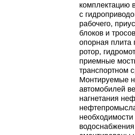
комплектацию в
с гидроприводо
рабочего, приу
блоков и тросо
опорная плита 
ротор, гидромо
приемные мостк
транспортном с
Монтируемые н
автомобилей ве
нагнетания неф
нефтепромысла
необходимости 
водоснабжения 