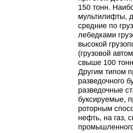
150 тонн. Наиб
мультилифты, д
средние по гру
лебедками груз
высокой грузопо
(грузовой авто
свыше 100 тонн
Другим типом 
разведочного бу
разведочные ста
буксируемые, п
роторным спосо
нефть, на газ, 
промышленного