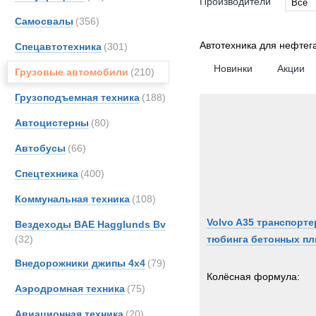
Производители
Все
Самосвалы
(356)
Все
DAF
Автотехника для нефтег
Спецавтотехника
(301)
Entwi
Новинки
Акции
Грузовые автомобили
(210)
FAUN
Грузоподъемная техника
(188)
Kassb
Kenwo
Автоцистерны
(80)
TER
Автобусы
(66)
Volvo
Спецтехника
(400)
Коммунальная техника
(108)
Volvo A35 транспорте
Вездеходы BAE Hagglunds Bv
(32)
тюбинга бетонных пл
Внедорожники джипы 4х4
(79)
Колёсная формула:
Аэродромная техника
(75)
Авиационная техника
(20)