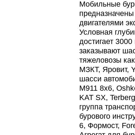
Мобильные бур
предназначены
двигателями эк
Условная глуби
достигает 3000
заказывают ша
тяжеловозы как
МЗКТ, Яровит, 
шасси автомоб
M911 8x6, Oshk
KAT SX, Terberg
группа транспо
бурового инстр
6, Формост, For
Агрегат для бу