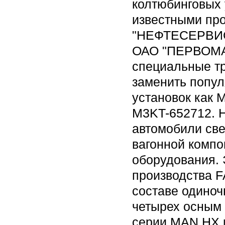
колтюбинговых 
известными пр
"НЕФТЕСЕРВИС
ОАО "ПЕРВОМА
специальные тр
заменить попу
установок как 
M3KT-652712. Н
автомобили св
вагонной компо
оборудования. 
производства F
составе одиноч
четырех осным
серии MAN HX 