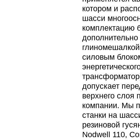
котором и расп
шасси многоосн
комплектацию 
дополнительно 
глиномешалкой
силовым блоком
энергетическог
трансформатор)
допускает пере
верхнего слоя 
компании. Мы 
станки на шасс
резиновой гусян
Nodwell 110, Co