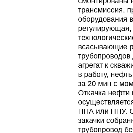
смонтированы н
трансмиссия, п
оборудования в
регулирующая,
технологически
всасывающие р
трубопроводов 
агрегат к скваж
в работу, нефт
за 20 мин с мом
Откачка нефти 
осуществляетс
ПНА или ПНУ. О
закачки собран
трубопровод бе