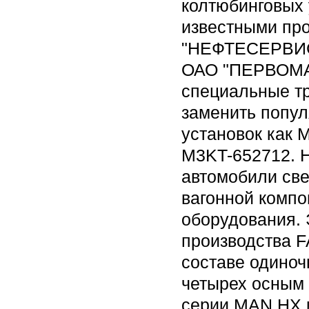
колтюбинговых 
известными пр
"НЕФТЕСЕРВИС
ОАО "ПЕРВОМА
специальные тр
заменить попу
установок как 
M3KT-652712. Н
автомобили св
вагонной компо
оборудования. 
производства F
составе одиноч
четырех осным
серии MAN HX 