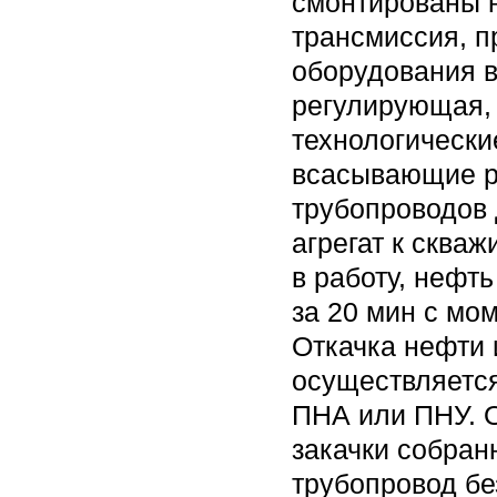
смонтированы н
трансмиссия, п
оборудования в
регулирующая,
технологически
всасывающие р
трубопроводов 
агрегат к скваж
в работу, нефт
за 20 мин с мом
Откачка нефти 
осуществляетс
ПНА или ПНУ. О
закачки собран
трубопровод бе