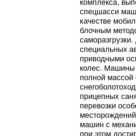
комплекса, вып
спецшасси маши
качестве мобил
блочным методо
саморазгрузки.
специальных ав
приводными ося
колес. Машины
полной массой о
снегоболотоход
прицепных сан
перевозки особ
месторождений
машин с механи
при этом дости