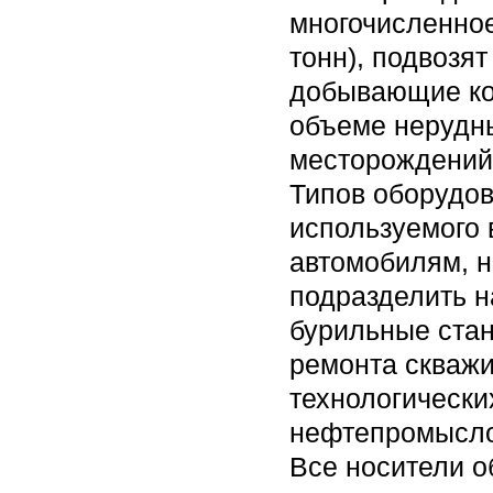
многочисленно
тонн), подвозя
добывающие ко
объеме нерудны
месторождений 
Типов оборудов
используемого 
автомобилям, н
подразделить н
бурильные стан
ремонта скважи
технологически
нефтепромысло
Все носители о