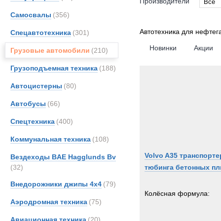
Производители
Все
Самосвалы
(356)
Все
DAF
Автотехника для нефтег
Спецавтотехника
(301)
Entwi
Новинки
Акции
Грузовые автомобили
(210)
FAUN
Грузоподъемная техника
(188)
Kassb
Kenwo
Автоцистерны
(80)
TER
Автобусы
(66)
Volvo
Спецтехника
(400)
Коммунальная техника
(108)
Volvo A35 транспорте
Вездеходы BAE Hagglunds Bv
(32)
тюбинга бетонных пл
Внедорожники джипы 4х4
(79)
Колёсная формула:
Аэродромная техника
(75)
Авиационная техника
(20)