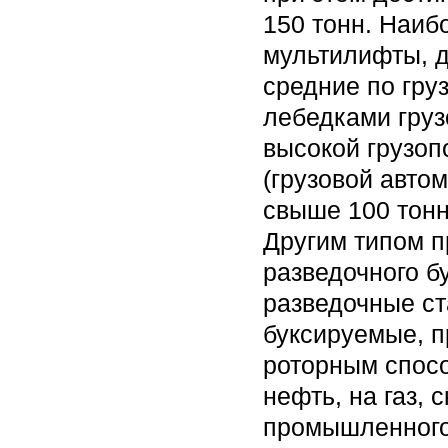
150 тонн. Наиб
мультилифты, д
средние по гру
лебедками груз
высокой грузопо
(грузовой авто
свыше 100 тонн
Другим типом 
разведочного бу
разведочные ста
буксируемые, п
роторным спосо
нефть, на газ, 
промышленного