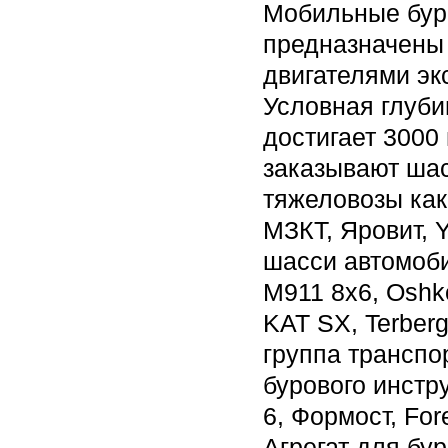
Мобильные бур
предназначены
двигателями эк
Условная глуби
достигает 3000
заказывают ша
тяжеловозы как
МЗКТ, Яровит, 
шасси автомоб
M911 8x6, Oshk
KAT SX, Terberg
группа транспо
бурового инстр
6, Формост, For
Агрегат для бу