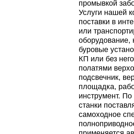
промывкой забо
Услуги нашей к
поставки в инт
или транспорти
оборудование, 
буровые устано
КП или без него
полатями верхо
подсвечник, ве
площадка, рабо
инструмент. По
станки постав
самоходное спе
полноприводное
применяется ав