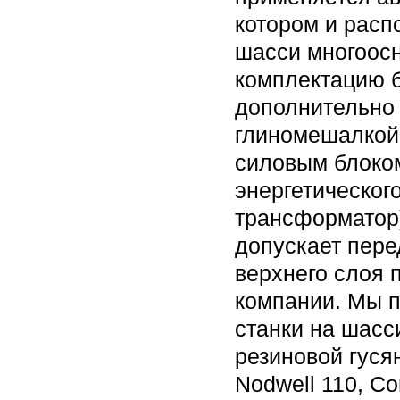
котором и расп
шасси многоосн
комплектацию 
дополнительно 
глиномешалкой
силовым блоком
энергетическог
трансформатор)
допускает пере
верхнего слоя 
компании. Мы 
станки на шасс
резиновой гусян
Nodwell 110, Co