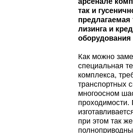
арсенале комп
так и гусенич
предлагаемая 
лизинга и кре
оборудования 
Как можно заме
специальная т
комплекса, тре
транспортных с
многоосном шас
проходимости.
изготавливаетс
при этом так ж
полноприводных