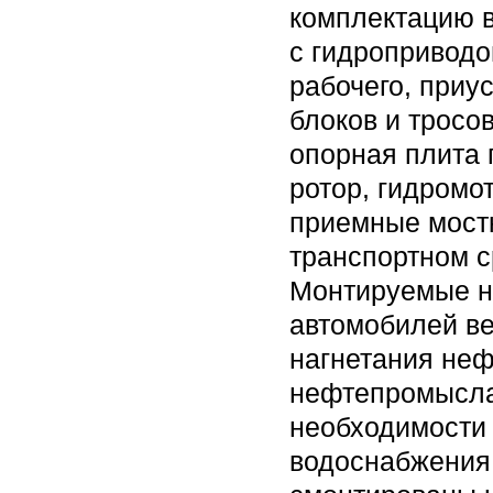
комплектацию в
с гидроприводо
рабочего, приу
блоков и тросо
опорная плита 
ротор, гидромо
приемные мостк
транспортном с
Монтируемые н
автомобилей ве
нагнетания неф
нефтепромысла
необходимости 
водоснабжения 