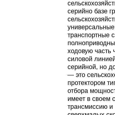
сельскохозяйст
серийно базе г
сельскохозяйст
универсальные
транспортные с
полноприводных
ходовую часть 
силовой линией
серийной, но д
— это сельско
протектором ти
отбора мощнос
имеет в своем 
трансмиссию и
сверхмалых ско