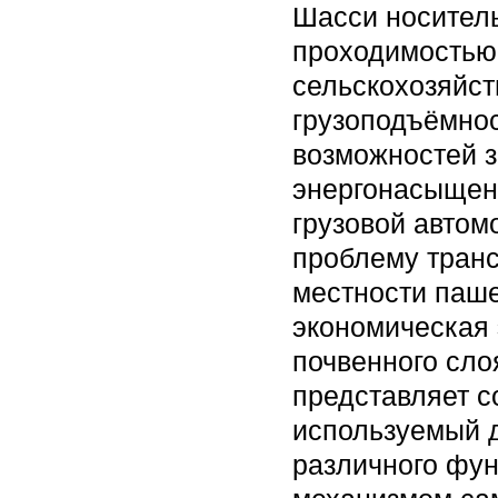
Шасси носитель
проходимостью
сельскохозяйс
грузоподъёмно
возможностей з
энергонасыщенн
грузовой автом
проблему транс
местности паше
экономическая
почвенного сло
представляет с
используемый 
различного фун