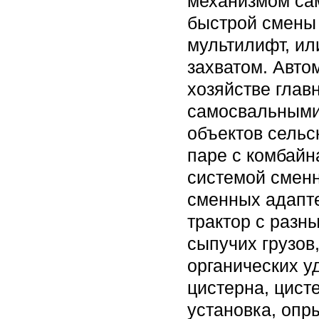
механизмом сам
быстрой смены 
мультилифт, ил
захватом. Авто
хозяйстве глав
самосвальными
объектов сельс
паре с комбайн
системой сменн
сменных адапте
трактор с разн
сыпучих грузов
органических у
цистерна, цист
установка, опр