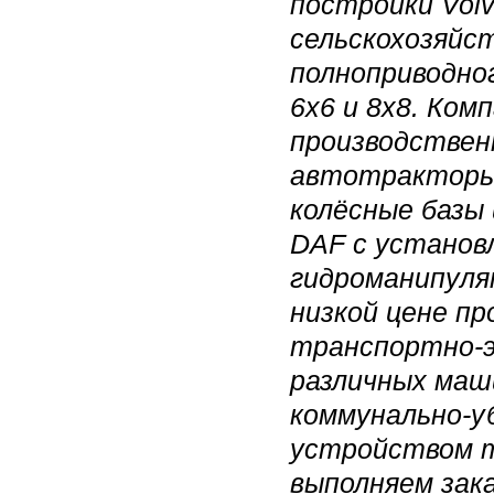
постройки Vol
сельскохозяйс
полноприводно
6х6 и 8х8.
Комп
производствен
автотракторы 
колёсные базы
DAF с установ
гидроманипуля
низкой цене п
транспортно-э
различных маш
коммунально-у
устройством 
выполняем зак