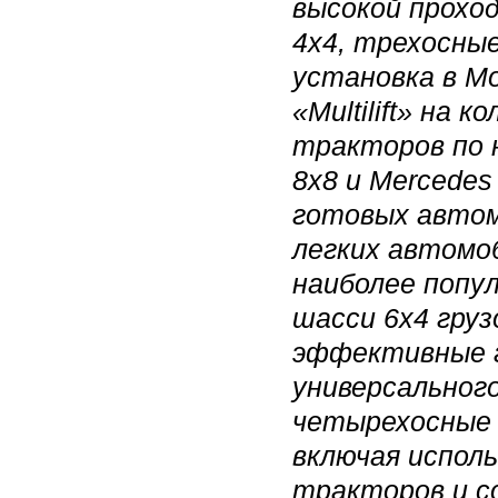
высокой прохо
4х4, трехосны
установка в Мо
«Multilift» на
тракторов по 
8x8 и Mercedes
готовых авто
легких автомоб
наиболее попу
шасси 6х4 гру
эффективные г
универсальног
четырехосные
включая испол
тракторов и с