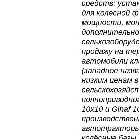
средств: уста
для колесной ф
мощности, мон
дополнительной
сельхозоборуд
продажу на те
автомобили кл
(западное назв
низким ценам в
сельскохозяйс
полноприводно
10x10 и Ginaf 
производствен
автотракторы 
колёсные базы