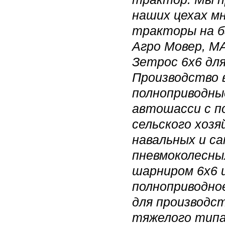
наших цехах м
тракторы на б
Агро Мовер, МА
Зетрос 6х6 для
Производство 
полноприводны
автошасси с п
сельского хоз
навальных и са
пневмоколесны
шарниром 6х6 и
полноприводно
для производс
тяжелого типа