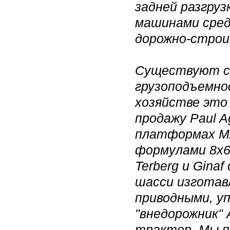
задней разгру
машинами среди
дорожно-строи
Существуют с
грузоподъемно
хозяйстве это
продажу Paul A
платформах MAN
формулами 8х6,
Terberg и Gina
шасси изготав
приводными, у
"внедорожник"
трактор. Мы п