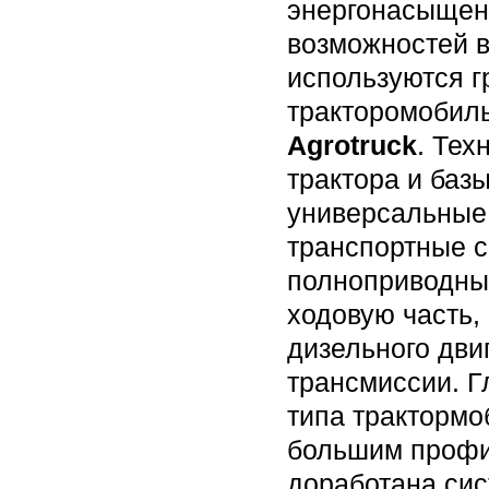
энергонасыщенн
возможностей в
используются г
тракторомобил
Agrotruck
. Тех
трактора и баз
универсальные
транспортные с
полноприводных
ходовую часть,
дизельного дви
трансмиссии. Г
типа трактормо
большим профил
доработана сис