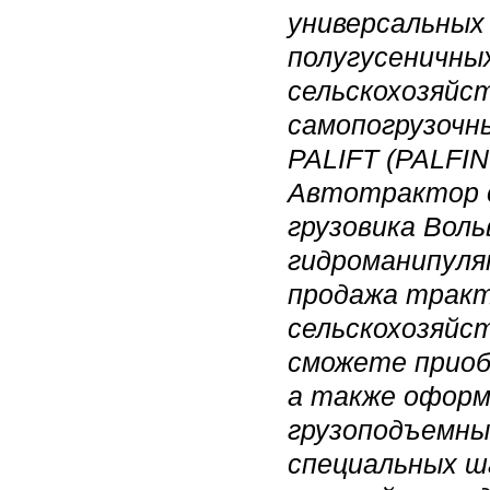
универсальных
полугусеничны
сельскохозяйс
самопогрузочн
PALIFT (PALFI
Автотрактор о
грузовика Воль
гидроманипуля
продажа тракт
сельскохозяйст
сможете приоб
а также оформ
грузоподъемны
специальных ш