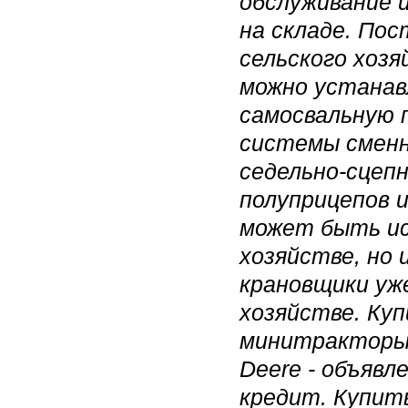
обслуживание 
на складе. Пос
сельского хозя
можно устанав
самосвальную 
системы сменн
седельно-сцеп
полуприцепов и
может быть ис
хозяйстве, но 
крановщики уж
хозяйстве. Ку
минитракторы,
Deere - объявл
кредит. Купит