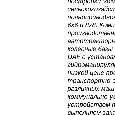
постройки Vol
сельскохозяйс
полноприводно
6х6 и 8х8.
Комп
производствен
автотракторы 
колёсные базы
DAF с установ
гидроманипуля
низкой цене п
транспортно-э
различных маш
коммунально-у
устройством 
выполняем зак