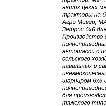
наших цехах м
тракторы на б
Агро Мовер, МА
Зетрос 6х6 для
Производство 
полноприводны
автошасси с п
сельского хоз
навальных и са
пневмоколесны
шарниром 6х6 и
полноприводно
для производс
тяжелого типа