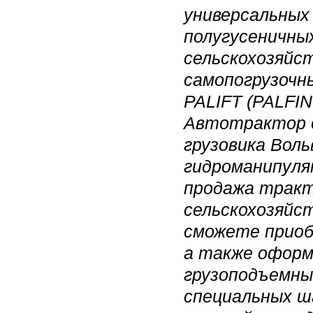
универсальных
полугусеничны
сельскохозяйс
самопогрузочн
PALIFT (PALFI
Автотрактор о
грузовика Воль
гидроманипуля
продажа тракт
сельскохозяйст
сможете приоб
а также оформ
грузоподъемны
специальных ш