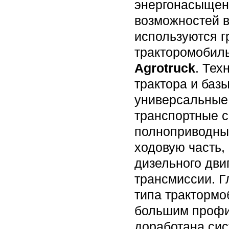
энергонасыщенн
возможностей в
используются г
тракторомобил
Agrotruck
. Тех
трактора и баз
универсальные
транспортные с
полноприводных
ходовую часть,
дизельного дви
трансмиссии. Г
типа трактормо
большим профил
доработана сис