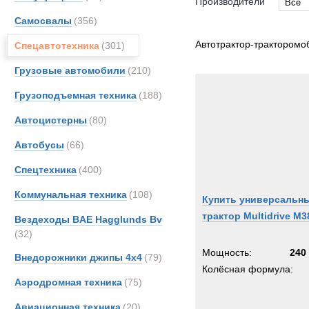
Производители
Все
Самосвалы
(356)
Все
DAF
Автотрактор-тракторомо
Спецавтотехника
(301)
MAN
Грузовые автомобили
(210)
Merce
Грузоподъемная техника
(188)
TATR
Unim
Автоцистерны
(80)
Автобусы
(66)
Спецтехника
(400)
Коммунальная техника
(108)
Купить универсальн
трактор Multidrive M3
Вездеходы BAE Hagglunds Bv
(32)
Мощность:
240 
Внедорожники джипы 4х4
(79)
Колёсная формула:
Аэродромная техника
(75)
Авиационная техника
(20)