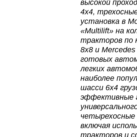
высокой прохо
4х4, трехосны
установка в Мо
«Multilift» на
тракторов по 
8x8 и Mercedes
готовых авто
легких автомоб
наиболее попу
шасси 6х4 гру
эффективные г
универсальног
четырехосные
включая испол
тракторов и с