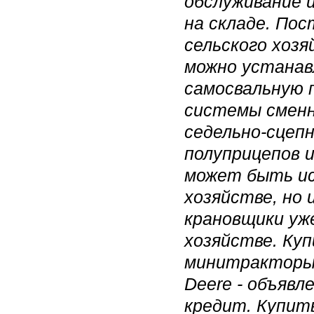
обслуживание 
на складе. Пос
сельского хозя
можно устанав
самосвальную 
системы сменн
седельно-сцеп
полуприцепов и
может быть ис
хозяйстве, но 
крановщики уж
хозяйстве. Ку
минитракторы,
Deere - объявл
кредит. Купит