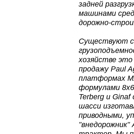
задней разгру
машинами среди
дорожно-строи
Существуют с
грузоподъемно
хозяйстве это
продажу Paul A
платформах MAN
формулами 8х6,
Terberg и Gina
шасси изготав
приводными, у
"внедорожник"
трактор. Мы п