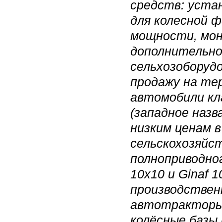
средств: уста
для колесной ф
мощности, мон
дополнительной
сельхозоборуд
продажу на те
автомобили кл
(западное назв
низким ценам в
сельскохозяйс
полноприводно
10x10 и Ginaf 
производствен
автотракторы 
колёсные базы