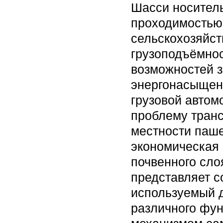
Шасси носитель
проходимостью
сельскохозяйс
грузоподъёмно
возможностей з
энергонасыщенн
грузовой автом
проблему транс
местности паше
экономическая
почвенного сло
представляет с
используемый 
различного фун