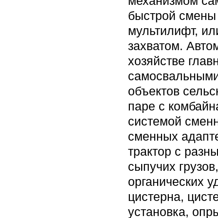
механизмом сам
быстрой смены 
мультилифт, ил
захватом. Авто
хозяйстве глав
самосвальными
объектов сельс
паре с комбайн
системой сменн
сменных адапте
трактор с разн
сыпучих грузов
органических у
цистерна, цист
установка, опр