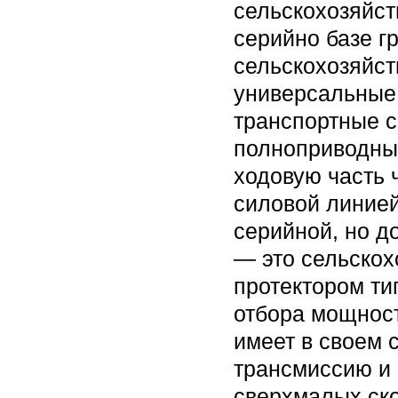
сельскохозяйст
серийно базе г
сельскохозяйст
универсальные
транспортные с
полноприводных
ходовую часть 
силовой линией
серийной, но д
— это сельско
протектором ти
отбора мощнос
имеет в своем 
трансмиссию и
сверхмалых ско