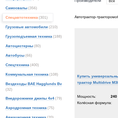
Производители
Все
Самосвалы
(356)
Все
DAF
Автотрактор-тракторомо
Спецавтотехника
(301)
MAN
Грузовые автомобили
(210)
Merce
Грузоподъемная техника
(188)
TATR
Unim
Автоцистерны
(80)
Автобусы
(66)
Спецтехника
(400)
Коммунальная техника
(108)
Купить универсальн
трактор Multidrive M3
Вездеходы BAE Hagglunds Bv
(32)
Мощность:
240 
Внедорожники джипы 4х4
(79)
Колёсная формула:
Аэродромная техника
(75)
Авиационная техника
(20)