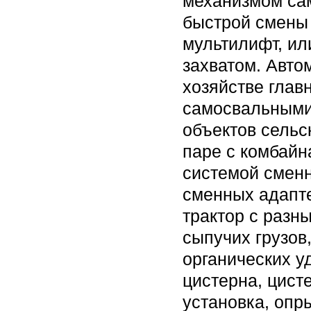
механизмом сам
быстрой смены 
мультилифт, ил
захватом. Авто
хозяйстве глав
самосвальными
объектов сельс
паре с комбайн
системой сменн
сменных адапте
трактор с разн
сыпучих грузов
органических у
цистерна, цист
установка, опр