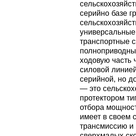
сельскохозяйст
серийно базе г
сельскохозяйст
универсальные
транспортные с
полноприводных
ходовую часть 
силовой линией
серийной, но д
— это сельско
протектором ти
отбора мощнос
имеет в своем 
трансмиссию и
сверхмалых ско