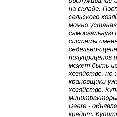
обслуживание 
на складе. Пос
сельского хозя
можно устанав
самосвальную 
системы сменн
седельно-сцеп
полуприцепов и
может быть ис
хозяйстве, но 
крановщики уж
хозяйстве. Ку
минитракторы,
Deere - объявл
кредит. Купит