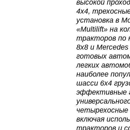
высокой прохо
4х4, трехосны
установка в Мо
«Multilift» на
тракторов по 
8x8 и Mercedes
готовых авто
легких автомоб
наиболее попу
шасси 6х4 гру
эффективные г
универсальног
четырехосные
включая испол
тракторов и с