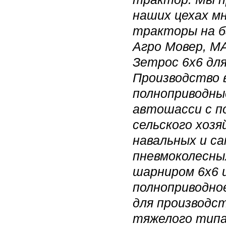
наших цехах м
тракторы на б
Агро Мовер, МА
Зетрос 6х6 для
Производство 
полноприводны
автошасси с п
сельского хоз
навальных и са
пневмоколесны
шарниром 6х6 и
полноприводно
для производс
тяжелого типа