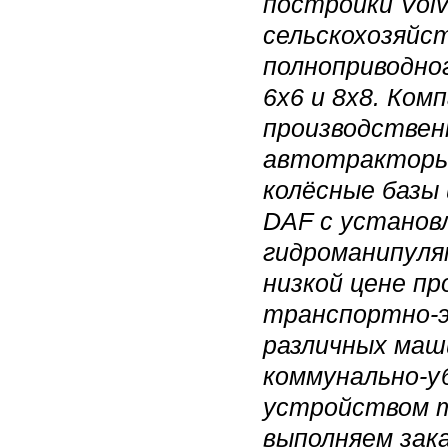
постройки Vol
сельскохозяйс
полноприводно
6х6 и 8х8.
Комп
производствен
автотракторы 
колёсные базы
DAF с установ
гидроманипуля
низкой цене п
транспортно-э
различных маш
коммунально-у
устройством 
выполняем зак