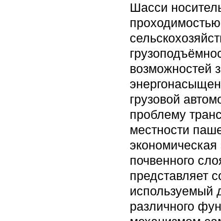
Шасси носитель
проходимостью
сельскохозяйс
грузоподъёмно
возможностей з
энергонасыщенн
грузовой автом
проблему транс
местности паше
экономическая
почвенного сло
представляет с
используемый 
различного фун