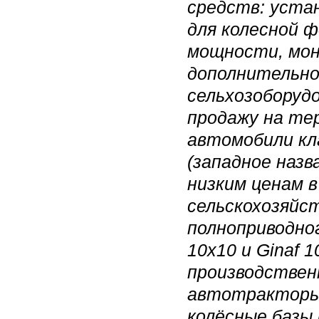
средств: уста
для колесной ф
мощности, мон
дополнительной
сельхозоборуд
продажу на те
автомобили кл
(западное назв
низким ценам в
сельскохозяйс
полноприводно
10x10 и Ginaf 
производствен
автотракторы 
колёсные базы