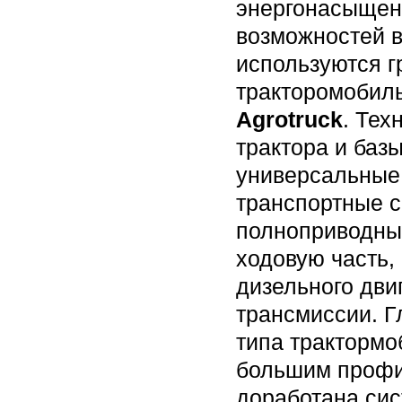
энергонасыщенн
возможностей в
используются г
тракторомобил
Agrotruck
. Тех
трактора и баз
универсальные
транспортные с
полноприводных
ходовую часть,
дизельного дви
трансмиссии. Г
типа трактормо
большим профил
доработана сис