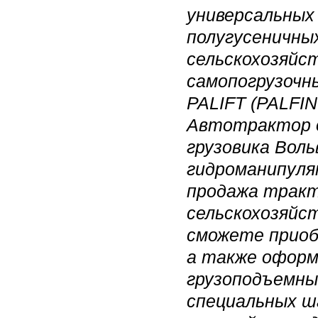
универсальных
полугусеничны
сельскохозяйс
самопогрузочн
PALIFT (PALFI
Автотрактор о
грузовика Воль
гидроманипуля
продажа тракт
сельскохозяйст
сможете приоб
а также оформ
грузоподъемны
специальных ш