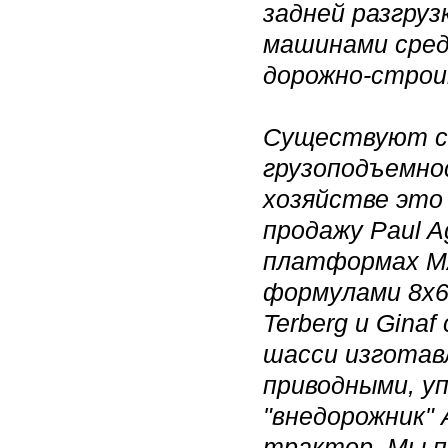
задней разгру
машинами среди
дорожно-строи
Существуют с
грузоподъемно
хозяйстве это
продажу Paul A
платформах MAN
формулами 8х6,
Terberg и Gina
шасси изготав
приводными, у
"внедорожник"
трактор. Мы п