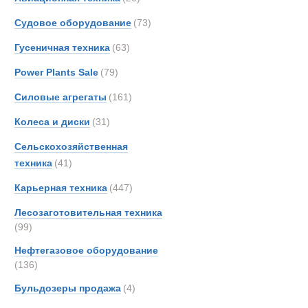
Hitach
Самосвалы с
Судовое оборудование
(73)
Hydr
Новинки
Акции
Гусеничная техника
(63)
Hyund
Iveco
Power Plants Sale
(79)
John-
Силовые агрегаты
(161)
Jonya
Колеса и диски
(31)
KH-Ki
Kenwo
Сельскохозяйственная
Koma
техника
(41)
Land-
Карьерная техника
(447)
Liebhe
Лесозаготовительная техника
MAC
(99)
MAN
Нефтегазовое оборудование
Merce
(136)
OSH
Бульдозеры продажа
(4)
Prino
Renau