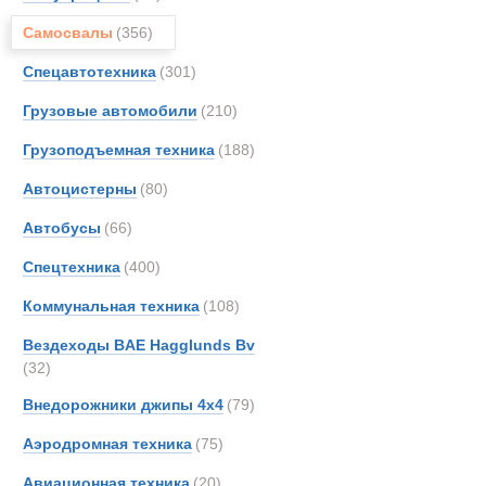
Все
Самосвалы
(356)
Самосвалы с
AM-Ge
Astra
Спецавтотехника
(301)
Новинки
Акции
BELL
Грузовые автомобили
(210)
Bedfo
Грузоподъемная техника
(188)
Benfo
CATE
Автоцистерны
(80)
DAF
Автобусы
(66)
DOO
Спецтехника
(400)
Devel
FAUN
Коммунальная техника
(108)
FOR
Вездеходы BAE Hagglunds Bv
Fode
(32)
Ginaf
Внедорожники джипы 4х4
(79)
HOW
Аэродромная техника
(75)
Haggl
Haula
Авиационная техника
(20)