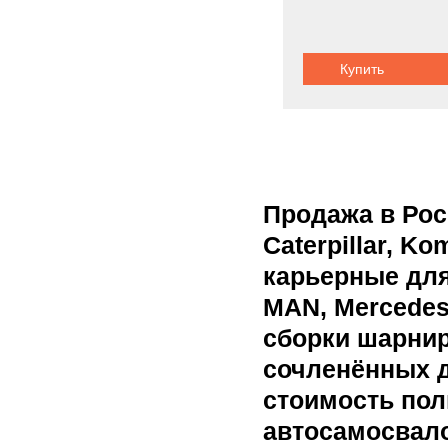
Купить
Продажа в Рос
Caterpillar, Ko
карьерные для
MAN, Mercedes
сборки шарни
сочленённых д
стоимость по
автосамосвало