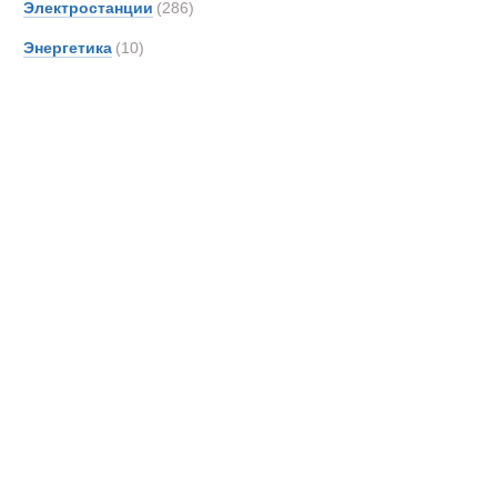
Карьерные с
Электростанции
(286)
SAN
Энергетика
(10)
Новинки
Акции
Scani
Shac
Sisu
TATR
TER
Unim
Volvo
Кама
МАЗ
Самосвалы у