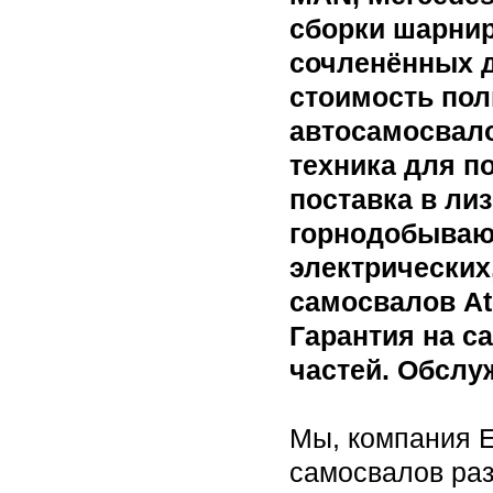
сборки шарни
сочленённых д
стоимость по
автосамосвало
техника для п
поставка в ли
горнодобываю
электрических
самосвалов Atl
Гарантия на с
частей. Обслу
Мы, компания 
самосвалов раз