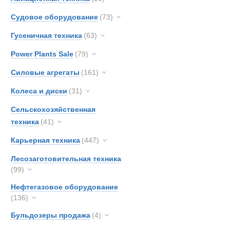
Hitach
Самосвалы с
Судовое оборудование
(73)
Hydr
Новинки
Акции
Гусеничная техника
(63)
Hyund
Iveco
Power Plants Sale
(79)
John-
Силовые агрегаты
(161)
Jonya
Колеса и диски
(31)
KH-Ki
Kenwo
Сельскохозяйственная
Koma
техника
(41)
Land-
Карьерная техника
(447)
Liebhe
Лесозаготовительная техника
MAC
(99)
MAN
Нефтегазовое оборудование
Merce
(136)
OSH
Бульдозеры продажа
(4)
Prino
Renau