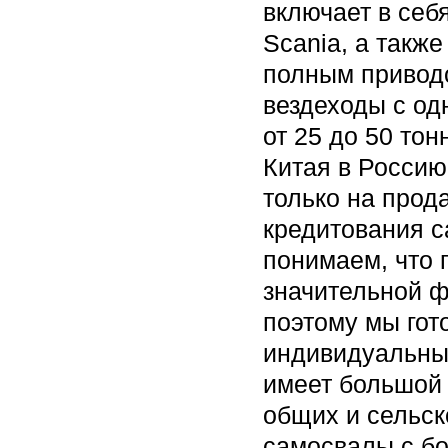
включает в себ
Scania, а такж
полным привод
вездеходы с од
от 25 до 50 то
Китая в Россию
только на прод
кредитования с
понимаем, что 
значительной ф
поэтому мы гот
индивидуальный
имеет большой 
общих и сельск
самосвалы с бо