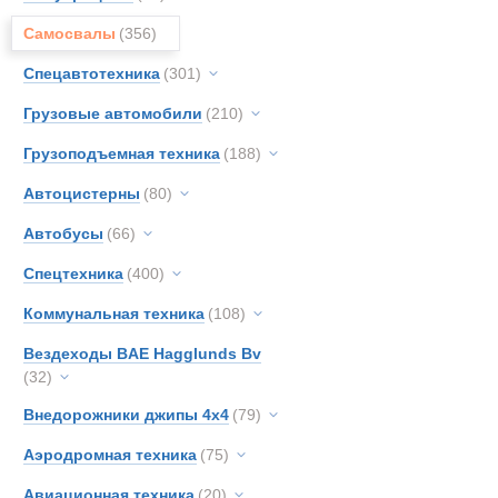
Все
Самосвалы
(356)
Самосвалы с
AM-Ge
Astra
Спецавтотехника
(301)
Новинки
Акции
BELL
Грузовые автомобили
(210)
Bedfo
Грузоподъемная техника
(188)
Benfo
CATE
Автоцистерны
(80)
DAF
Автобусы
(66)
DOO
Спецтехника
(400)
Devel
FAUN
Коммунальная техника
(108)
FOR
Вездеходы BAE Hagglunds Bv
Fode
(32)
Ginaf
Внедорожники джипы 4х4
(79)
HOW
Аэродромная техника
(75)
Haggl
Haula
Авиационная техника
(20)