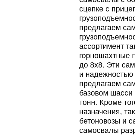
сцепке с прице
грузоподъемнос
предлагаем са
грузоподъемнос
ассортимент та
горношахтные п
до 8х8. Эти са
и надежностью 
предлагаем сам
базовом шасси 
тонн. Кроме то
назначения, та
бетоновозы и с
самосвалы раз