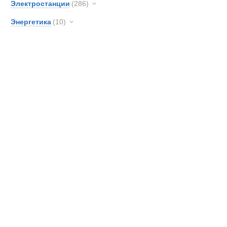
Карьерные с
Электростанции
(286)
SAN
Энергетика
(10)
Новинки
Акции
Scani
Shac
Sisu
TATR
TER
Unim
Volvo
Кама
МАЗ
Самосвалы у