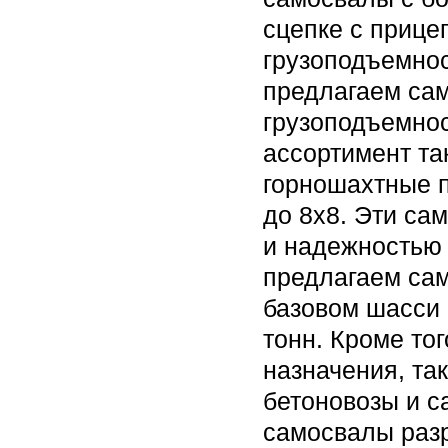
сцепке с прице
грузоподъемнос
предлагаем са
грузоподъемнос
ассортимент та
горношахтные п
до 8х8. Эти са
и надежностью 
предлагаем сам
базовом шасси 
тонн. Кроме то
назначения, та
бетоновозы и с
самосвалы раз