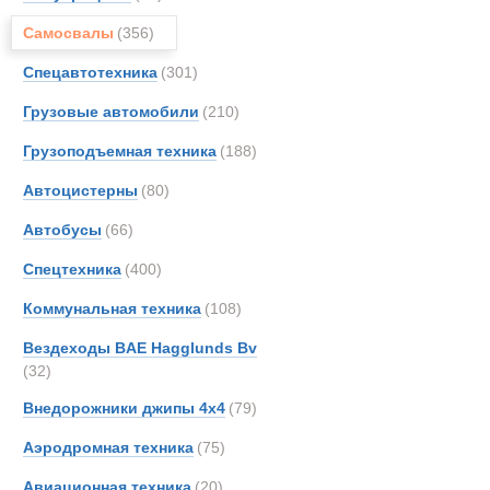
Все
Самосвалы
(356)
Самосвалы с
AM-Ge
Astra
Спецавтотехника
(301)
Новинки
Акции
BELL
Грузовые автомобили
(210)
Bedfo
Грузоподъемная техника
(188)
Benfo
CATE
Автоцистерны
(80)
DAF
Автобусы
(66)
DOO
Спецтехника
(400)
Devel
FAUN
Коммунальная техника
(108)
FOR
Вездеходы BAE Hagglunds Bv
Fode
(32)
Ginaf
Внедорожники джипы 4х4
(79)
HOW
Аэродромная техника
(75)
Haggl
Haula
Авиационная техника
(20)