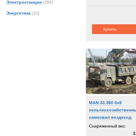
Электростанции
(286)
SAN
Энергетика
(10)
Scani
Shac
Купить
Sisu
TATR
TER
Unim
Volvo
Кама
МАЗ
MAN 33.360 6x6
сельскохозяйственн
самосвал вездеход
Снаряженный вес:
1