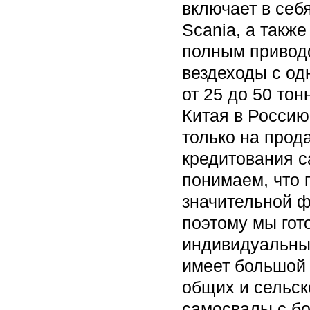
включает в себ
Scania, а такж
полным привод
вездеходы с од
от 25 до 50 то
Китая в Россию
только на прод
кредитования с
понимаем, что 
значительной ф
поэтому мы гот
индивидуальный
имеет большой 
общих и сельск
самосвалы с бо