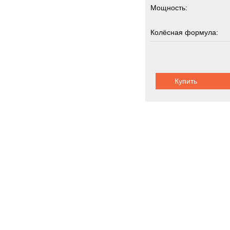
Мощность:
Колёсная формула:
Грузоподъемность:
2
Купить
Карьерные с
Новинки
Акции