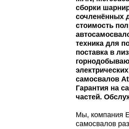
сборки шарни
сочленённых д
стоимость по
автосамосвало
техника для п
поставка в ли
горнодобываю
электрических
самосвалов Atl
Гарантия на с
частей. Обслу
Мы, компания 
самосвалов раз