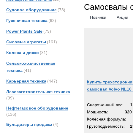
Hitach
Самосвалы с
Судовое оборудование
(73)
Hydr
Новинки
Акции
Гусеничная техника
(63)
Hyund
Iveco
Power Plants Sale
(79)
John-
Силовые агрегаты
(161)
Jonya
Колеса и диски
(31)
KH-Ki
Kenwo
Сельскохозяйственная
Koma
техника
(41)
Land-
Карьерная техника
(447)
Купить трехсторонни
Liebhe
самосвал Volvo NL10 
Лесозаготовительная техника
MAC
(99)
MAN
Снаряженный вес:
1
Нефтегазовое оборудование
Merce
Мощность:
320 
(136)
OSH
Колёсная формула:
Бульдозеры продажа
(4)
Prino
Грузоподъемность:
2
Renau