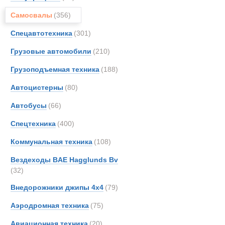
Все
Самосвалы
(356)
Самосвалы с
AM-Ge
Astra
Спецавтотехника
(301)
Новинки
Акции
BELL
Грузовые автомобили
(210)
Bedfo
Грузоподъемная техника
(188)
Benfo
CATE
Автоцистерны
(80)
DAF
Автобусы
(66)
DOO
Спецтехника
(400)
Devel
FAUN
Коммунальная техника
(108)
FOR
Вездеходы BAE Hagglunds Bv
Fode
(32)
Ginaf
Внедорожники джипы 4х4
(79)
HOW
Аэродромная техника
(75)
Haggl
Haula
Авиационная техника
(20)