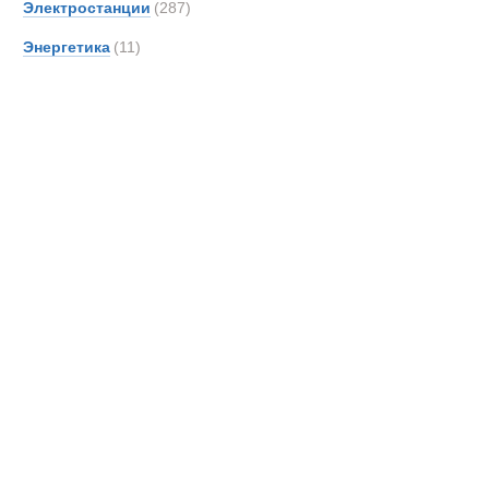
Карьерные с
Электростанции
(287)
SAN
Энергетика
(11)
Новинки
Акции
Scani
Shac
Sisu
TATR
TER
Unim
Volvo
Кама
МАЗ
Самосвалы у