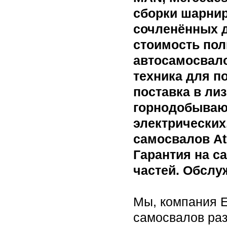
сборки шарни
сочленённых д
стоимость по
автосамосвало
техника для п
поставка в ли
горнодобываю
электрических
самосвалов Atl
Гарантия на с
частей. Обслу
Мы, компания 
самосвалов раз