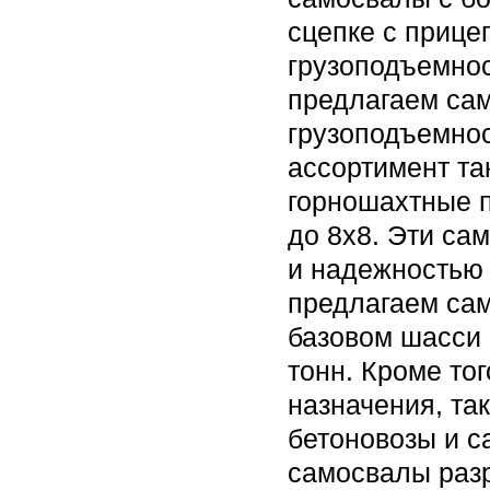
сцепке с прице
грузоподъемнос
предлагаем са
грузоподъемнос
ассортимент та
горношахтные п
до 8х8. Эти са
и надежностью 
предлагаем сам
базовом шасси 
тонн. Кроме то
назначения, та
бетоновозы и с
самосвалы раз