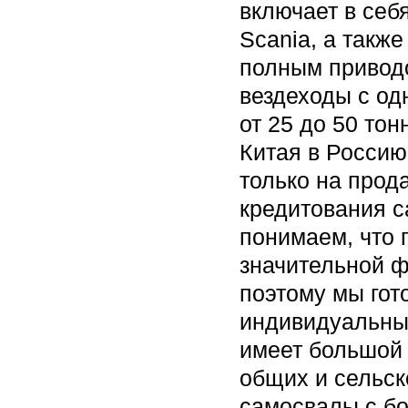
включает в себ
Scania, а такж
полным привод
вездеходы с од
от 25 до 50 то
Китая в Россию
только на прод
кредитования с
понимаем, что 
значительной ф
поэтому мы гот
индивидуальный
имеет большой 
общих и сельск
самосвалы с бо