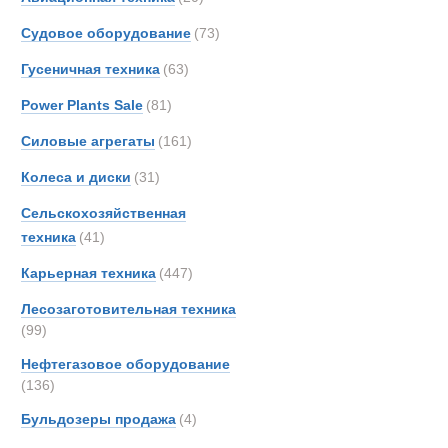
Hitach
Самосвалы с
Судовое оборудование
(73)
Hydr
Новинки
Акции
Гусеничная техника
(63)
Hyund
Iveco
Power Plants Sale
(81)
John-
Силовые агрегаты
(161)
Jonya
Колеса и диски
(31)
KH-Ki
Kenwo
Сельскохозяйственная
Koma
техника
(41)
Land-
Карьерная техника
(447)
Liebhe
Лесозаготовительная техника
MAC
(99)
MAN
Нефтегазовое оборудование
Merce
(136)
OSH
Бульдозеры продажа
(4)
Prino
Renau