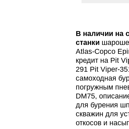
В наличии на
станки
шарошеч
Atlas-Copco Ep
кредит на Pit Vi
291 Pit Viper-3
самоходная бур
погружным пне
DM75, описание
для бурения шп
скважин для ус
откосов и насы