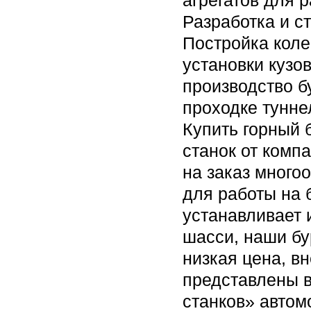
агрегатов для р
Разработка и с
Постройка коле
установки кузо
производство б
проходке тунне
Купить горный 
станок от комп
на заказ много
для работы на 
устанавливает 
шасси, наши б
низкая цена, в
представлены в
станков» автом