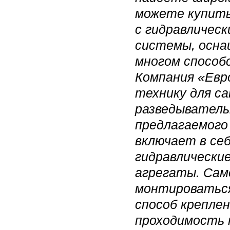
можете купить
с гидравличес
системы, осна
многом способ
Компания «Евр
технику для с
разведыватель
предлагаемого
включает в се
гидравлически
агрегаты.
Сам
монтироваться
способ крепле
проходимость 