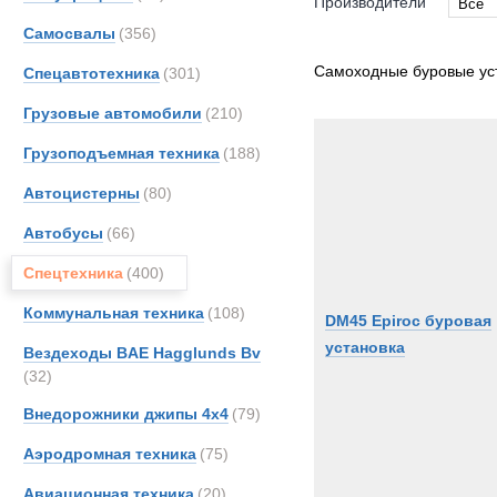
Производители
Все
Самосвалы
(356)
Все
CATE
Самоходные буровые ус
Спецавтотехника
(301)
Casag
Грузовые автомобили
(210)
EDE
Грузоподъемная техника
(188)
EM Dri
Haggl
Автоцистерны
(80)
Haulo
Автобусы
(66)
Inger
Спецтехника
(400)
Sedidr
Wirth
Коммунальная техника
(108)
DM45 Epiroc буровая
установка
Вездеходы BAE Hagglunds Bv
(32)
Внедорожники джипы 4х4
(79)
Аэродромная техника
(75)
Авиационная техника
(20)