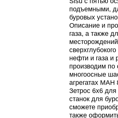
Sisu с пятью о
подъемными, д
буровых устано
Описание и про
газа, а также 
месторождений.
сверхглубокого
нефти и газа и
производим по 
многоосные шас
агрегатах МАН 
Зетрос 6х6 для
станок для бур
сможете приобр
также оформить