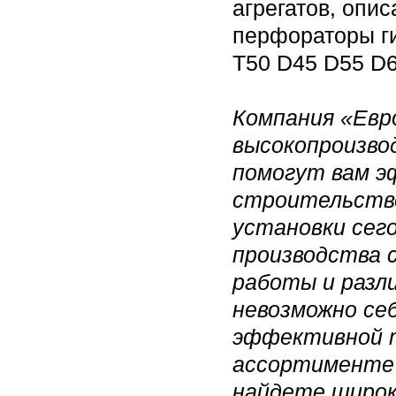
агрегатов, опи
перфораторы г
T50 D45 D55 D6
Компания «Ев
высокопроизво
помогут вам э
строительстве
установки сег
производства 
работы и разл
невозможно се
эффективной т
ассортименте 
найдете широк