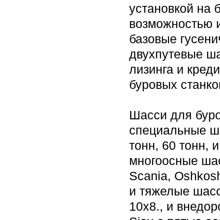
установкой на 
возможностью и
базовые гусен
двухпутевые ша
лизинга и кред
буровых станко
Шасси для буро
специальные ш
тонн, 60 тонн, 
многоосные шас
Scania, Oshkos
и тяжелые шасс
10х8., и внедо