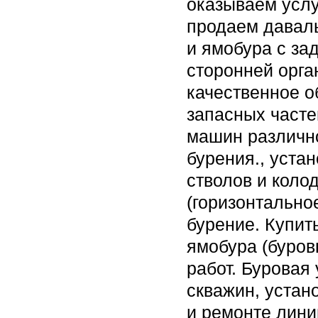
оказываем услу
продаем давал
и ямобура с за
сторонней орга
качественное о
запасных часте
машин различно
бурения., уста
стволов и коло
(горизонтально
бурение. Купит
ямобура (буро
работ. Буровая
скважин, устан
и ремонте лини