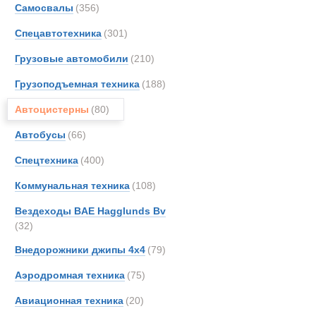
Автопоезда 
Самосвалы
(356)
Astra
Спецавтотехника
(301)
Aurep
Bedfo
Грузовые автомобили
(210)
Crane
Грузоподъемная техника
(188)
DAF
Автоцистерны
(80)
FAUN
Glost
Автобусы
(66)
Haggl
Спецтехника
(400)
Iveco
Коммунальная техника
(108)
Kassb
Kogel
Вездеходы BAE Hagglunds Bv
(32)
Kroll
Land-
Внедорожники джипы 4х4
(79)
MAN
Аэродромная техника
(75)
Marsh
Автоцистерн
Авиационная техника
(20)
Merce