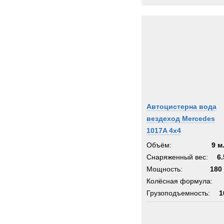
Автоцистерна вода
вездеход Mercedes
1017A 4x4
Объём:
9 м
Снаряженный вес:
6.
Мощность:
180 
Колёсная формула:
Грузоподъемность:
1
Шасси:
мерседес