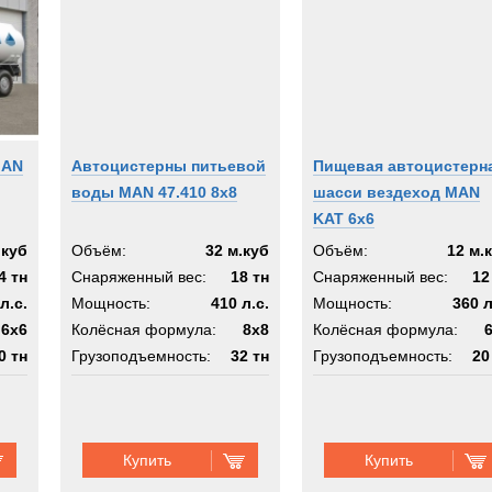
MAN
Автоцистерны питьевой
Пищевая автоцистерн
воды MAN 47.410 8x8
шасси вездеход MAN
KAT 6x6
.куб
Объём:
32 м.куб
Объём:
12 м.
4 тн
Снаряженный вес:
18 тн
Снаряженный вес:
12
л.с.
Мощность:
410 л.с.
Мощность:
360 л
6x6
Колёсная формула:
8x8
Колёсная формула:
0 тн
Грузоподъемность:
32 тн
Грузоподъемность:
20
 6x6
Шасси:
MAN KAT 8x8
Шасси:
МАН КАТ 
Купить
Купить