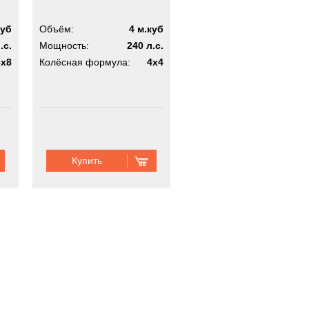
куб
Объём:
4 м.куб
.с.
Мощность:
240 л.с.
8x8
Колёсная формула:
4x4
Купить