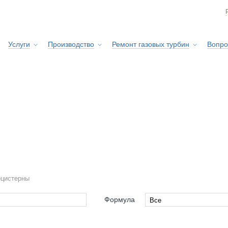
Услуги
Производство
Ремонт газовых турбин
Вопро
Сервисная служба
оцистерны
Формула
Все
Все
s-Haar
4x4