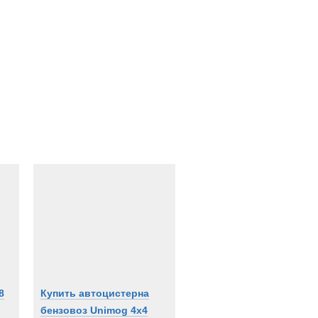
8
Купить автоцистерна
бензовоз Unimog 4x4