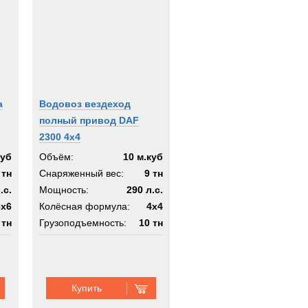
а
Водовоз вездеход
полный привод DAF
2300 4x4
куб
Объём:
10 м.куб
 тн
Снаряженный вес:
9 тн
.с.
Мощность:
290 л.с.
6x6
Колёсная формула:
4x4
 тн
Грузоподъемность:
10 тн
6х6
Шасси:
вездеход 4х4
Купить