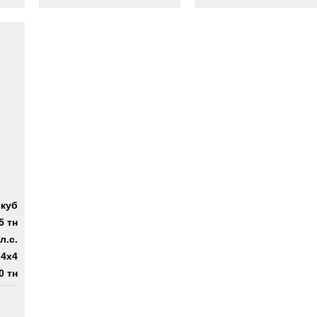
.куб
5 тн
л.с.
4x4
0 тн
 4х4