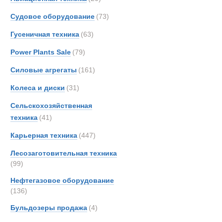
Merce
Автоцистерн
Судовое оборудование
(73)
OSH
Новинки
Акции
Гусеничная техника
(63)
Thomp
Toyot
Power Plants Sale
(79)
UBR
Силовые агрегаты
(161)
Unim
Колеса и диски
(31)
Сельскохозяйственная
техника
(41)
Карьерная техника
(447)
Лесозаготовительная техника
(99)
Нефтегазовое оборудование
(136)
Бульдозеры продажа
(4)