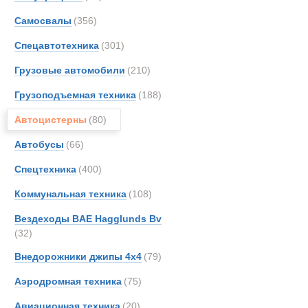
Все
Самосвалы
(356)
Автопоезда 
Alfon
Astra
Спецавтотехника
(301)
Новинки
Акции
Aurep
Грузовые автомобили
(210)
Bedfo
Грузоподъемная техника
(188)
Crane
DAF
Автоцистерны
(80)
FAUN
Автобусы
(66)
Glost
Спецтехника
(400)
Haggl
Iveco
Коммунальная техника
(108)
Kassb
Вездеходы BAE Hagglunds Bv
Kogel
(32)
Kroll
Внедорожники джипы 4х4
(79)
Land-
Аэродромная техника
(75)
MAN
Marsh
Авиационная техника
(20)