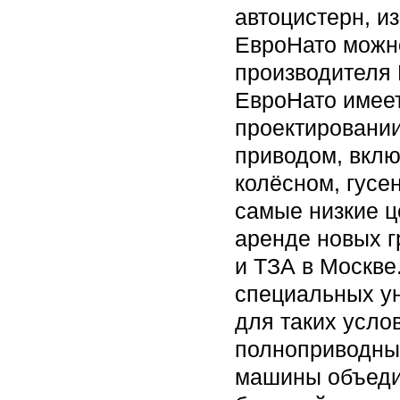
автоцистерн, и
ЕвроНато можно
производителя 
ЕвроНато имеет
проектировании
приводом, вклю
колёсном, гусе
самые низкие ц
аренде новых г
и ТЗА в Москве
специальных у
для таких усло
полноприводные
машины объеди