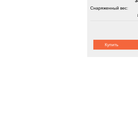
3
Снаряженный вес:
Грузоподъемность:
3
Нагрузка на ССУ:
Купить
1
Шасси:
дорож
Автоцистерн
Новинки
Акции