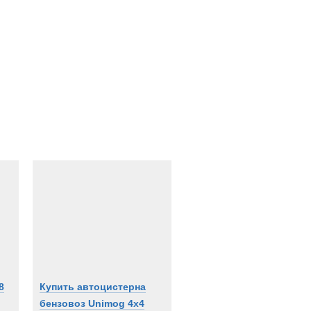
8
Купить автоцистерна
бензовоз Unimog 4x4