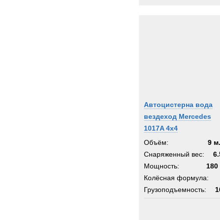
Автоцистерна вода
вездеход Mercedes
1017A 4x4
Объём:
9 м
Снаряженный вес:
6.
Мощность:
180 
Колёсная формула:
Грузоподъемность:
1
Шасси:
мерседес