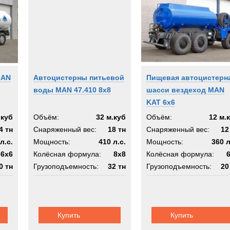
MAN
Автоцистерны питьевой
Пищевая автоцистерн
воды MAN 47.410 8x8
шасси вездеход MAN
KAT 6x6
.куб
Объём:
32 м.куб
Объём:
12 м.
4 тн
Снаряженный вес:
18 тн
Снаряженный вес:
12
л.с.
Мощность:
410 л.с.
Мощность:
360 л
6x6
Колёсная формула:
8x8
Колёсная формула:
0 тн
Грузоподъемность:
32 тн
Грузоподъемность:
20
 6x6
Шасси:
MAN KAT 8x8
Шасси:
МАН КАТ 
Купить
Купить