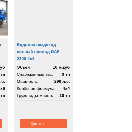
а
Водовоз вездеход
полный привод DAF
2300 4x4
куб
Объём:
10 м.куб
 тн
Снаряженный вес:
9 тн
.с.
Мощность:
290 л.с.
6x6
Колёсная формула:
4x4
 тн
Грузоподъемность:
10 тн
6х6
Шасси:
вездеход 4х4
Купить