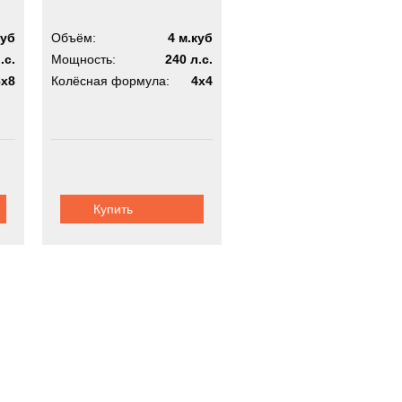
куб
Объём:
4 м.куб
.с.
Мощность:
240 л.с.
8x8
Колёсная формула:
4x4
Купить