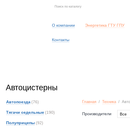
О компании
Энергетика ГТУ ГПУ
Контакты
Автоцистерны
Автопоезда
(76)
Главная
/
Техника
/
Авт
Тягачи седельные
(190)
Производители
Все
Все
Полуприцепы
(92)
Alfon