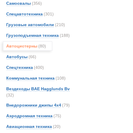
Автопоезда 
Самосвалы
(356)
Astra
Спецавтотехника
(301)
Aurep
Bedfo
Грузовые автомобили
(210)
Crane
Грузоподъемная техника
(188)
DAF
Автоцистерны
(80)
FAUN
Glost
Автобусы
(66)
Haggl
Спецтехника
(400)
Iveco
Коммунальная техника
(108)
Kassb
Kogel
Вездеходы BAE Hagglunds Bv
(32)
Kroll
Land-
Внедорожники джипы 4х4
(79)
MAN
Аэродромная техника
(75)
Marsh
Автоцистерн
Авиационная техника
(20)
Merce