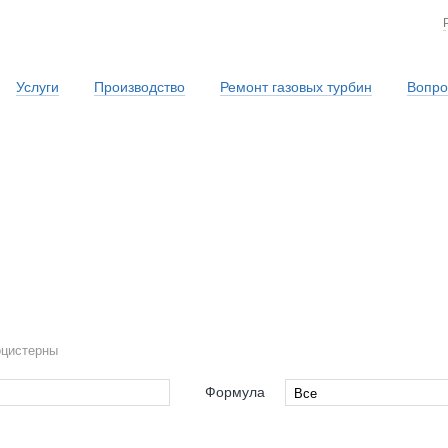
Услуги
Производство
Ремонт газовых турбин
Вопро
Сервисная служба
оцистерны
Формула
Все
Все
s-Haar
4x4