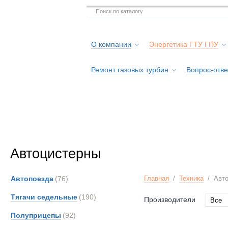
О компании
Энергетика ГТУ ГПУ
Ремонт газовых турбин
Вопрос-отве
Серв
Автоцистерны
Автопоезда
(76)
Главная
/
Техника
/
Авт
Тягачи седельные
(190)
Производители
Все
Все
Полуприцепы
(92)
Alfon