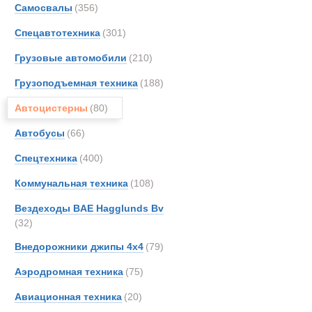
Автопоезда 
Самосвалы
(356)
Astra
Новинки
Акции
Спецавтотехника
(301)
Aurep
Bedfo
Грузовые автомобили
(210)
Crane
Грузоподъемная техника
(188)
DAF
Автоцистерны
(80)
FAUN
Glost
Автобусы
(66)
Haggl
Спецтехника
(400)
Iveco
Коммунальная техника
(108)
Kassb
Kogel
Вездеходы BAE Hagglunds Bv
(32)
Kroll
Land-
Внедорожники джипы 4х4
(79)
MAN
Аэродромная техника
(75)
Marsh
Авиационная техника
(20)
Merce
Автоцистерн