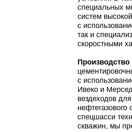
специальных м
систем высокой
с использовани
так и специали
скоростными ха
Производство
цементировочны
с использован
Ивеко и Мерсе
вездеходов для
нефтегазового 
спецшасси техн
скважин, мы пр