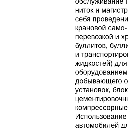
обслуживание г
ниток и магист
себя проведени
крановой само- 
перевозкой и х
буллитов, булл
и транспортиро
жидкостей) для
оборудованием,
добывающего о
установок, бло
цементировочны
компрессорные 
Использование 
автомобилей д