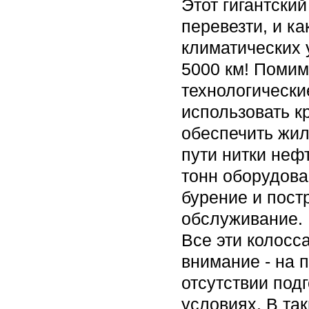
Этот гигантски
перевезти, и к
климатических 
5000 км! Помим
технологически
использовать к
обеспечить жил
пути нитки неф
тонн оборудован
бурение и пост
обслуживание.
Все эти колосс
внимание - на 
отсутствии подг
условиях. В та