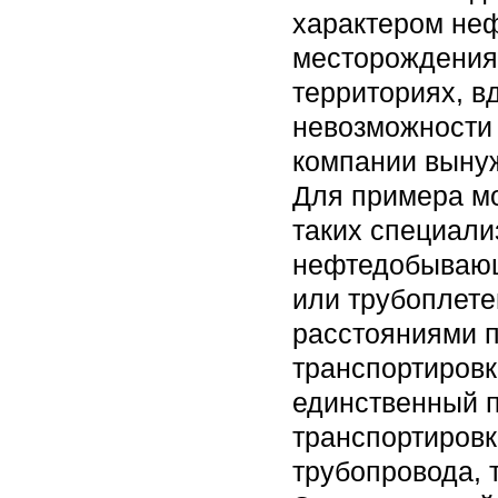
характером неф
месторождения 
территориях, в
невозможности 
компании вынуж
Для примера мо
таких специал
нефтедобывающ
или трубоплете
расстояниями п
транспортировк
единственный 
транспортировк
трубопровода, 