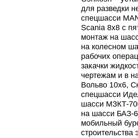
для разведки н
спецшасси MAN 
Scania 8x8 с п
монтаж на шасс
на колесном ш
рабочих операц
закачки жидкос
чертежам и в н
Вольво 10х6, С
спецшасси Идел
шасси МЗКТ-70
на шасси БАЗ-6
мобильный буро
строительства 