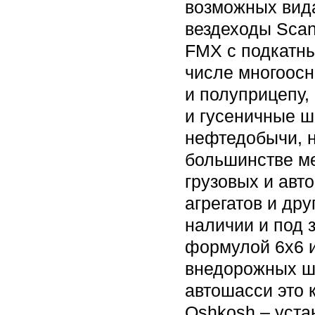
возможных вида
вездеходы Scan
FMX с подкатны
числе многоосн
и полуприцепу,
и гусеничные ш
нефтедобычи, 
большинстве м
грузовых и ав
агрегатов и др
наличии и под 
формулой 6х6 и
внедорожных ш
автошасси это 
Oshkosh – уста