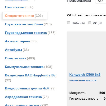
Производители
Все
Самосвалы
(356)
Все
DAF
WOFT нефтепромыслов
Спецавтотехника
(301)
FAUN
Новинки
Акции
Грузовые автомобили
(210)
Kassb
Грузоподъемная техника
(188)
Kenwo
TER
Автоцистерны
(80)
Автобусы
(66)
Спецтехника
(400)
Коммунальная техника
(108)
Kenworth C500 6x6
Вездеходы BAE Hagglunds Bv
(32)
колесное шасси
Внедорожники джипы 4х4
(79)
Мощность:
500 
Аэродромная техника
(75)
Грузоподъемность:
5
Авиационная техника
(20)