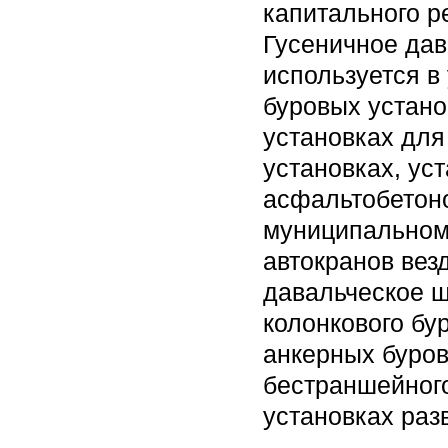
капитального р
Гусеничное дав
используется в
буровых устано
установках для
установках, ус
асфальтобетон
муниципальном
автокранов вез
давальческое ш
колонкового бу
анкерных буров
бестраншейного
установках раз