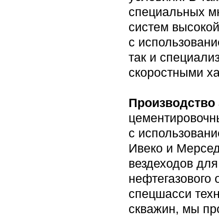
специальных м
систем высокой
с использовани
так и специали
скоростными ха
Производство
цементировочны
с использован
Ивеко и Мерсе
вездеходов для
нефтегазового 
спецшасси техн
скважин, мы пр