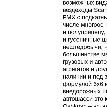
возможных вида
вездеходы Scan
FMX с подкатны
числе многоосн
и полуприцепу,
и гусеничные ш
нефтедобычи, 
большинстве м
грузовых и ав
агрегатов и др
наличии и под 
формулой 6х6 и
внедорожных ш
автошасси это 
Oshkosh – уста