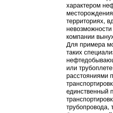
характером неф
месторождения 
территориях, в
невозможности 
компании вынуж
Для примера мо
таких специал
нефтедобывающ
или трубоплете
расстояниями п
транспортировк
единственный 
транспортировк
трубопровода, 