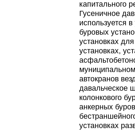
капитального р
Гусеничное дав
используется в
буровых устано
установках для
установках, ус
асфальтобетон
муниципальном
автокранов вез
давальческое ш
колонкового бу
анкерных буров
бестраншейного
установках раз