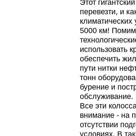
Этот гигантски
перевезти, и к
климатических 
5000 км! Помим
технологически
использовать к
обеспечить жил
пути нитки неф
тонн оборудован
бурение и пост
обслуживание.
Все эти колосс
внимание - на 
отсутствии подг
условиях. В та