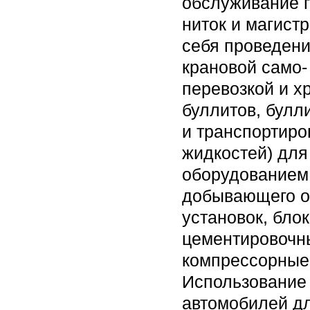
обслуживание г
ниток и магист
себя проведени
крановой само- 
перевозкой и х
буллитов, булл
и транспортиро
жидкостей) для
оборудованием,
добывающего о
установок, бло
цементировочны
компрессорные 
Использование 
автомобилей д