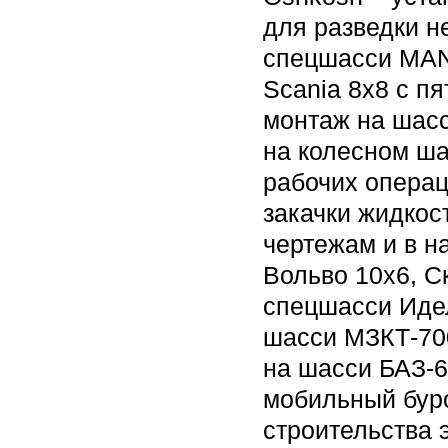
для разведки н
спецшасси MAN 
Scania 8x8 с п
монтаж на шасс
на колесном ш
рабочих операц
закачки жидкос
чертежам и в н
Вольво 10х6, С
спецшасси Идел
шасси МЗКТ-70
на шасси БАЗ-6
мобильный буро
строительства 