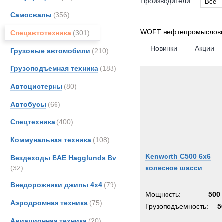
Производители
Все
Самосвалы
(356)
Все
DAF
WOFT нефтепромыслов
Спецавтотехника
(301)
FAUN
Новинки
Акции
Грузовые автомобили
(210)
Kassb
Грузоподъемная техника
(188)
Kenwo
TER
Автоцистерны
(80)
Автобусы
(66)
Спецтехника
(400)
Коммунальная техника
(108)
Kenworth C500 6x6
Вездеходы BAE Hagglunds Bv
(32)
колесное шасси
Внедорожники джипы 4х4
(79)
Мощность:
500 
Аэродромная техника
(75)
Грузоподъемность:
5
Авиационная техника
(20)