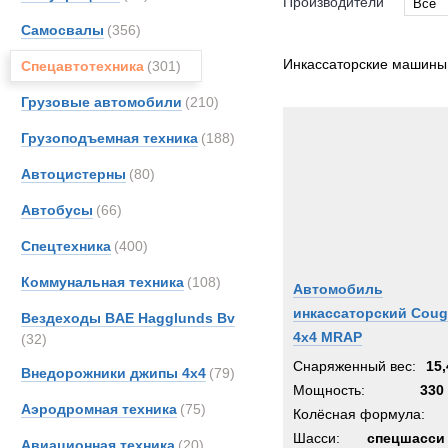
Производители
Все
Самосвалы
(356)
Все
BAE
Инкассаторские машины
Спецавтотехника
(301)
GKN
Грузовые автомобили
(210)
Land-
Грузоподъемная техника
(188)
Merce
Автоцистерны
(80)
Автобусы
(66)
Спецтехника
(400)
Коммунальная техника
(108)
Автомобиль
инкассаторский Coug
Вездеходы BAE Hagglunds Bv
4x4 MRAP
(32)
Снаряженный вес:
15,
Внедорожники джипы 4х4
(79)
Мощность:
330 
Аэродромная техника
(75)
Колёсная формула:
Шасси:
спецшасси
Авиационная техника
(20)