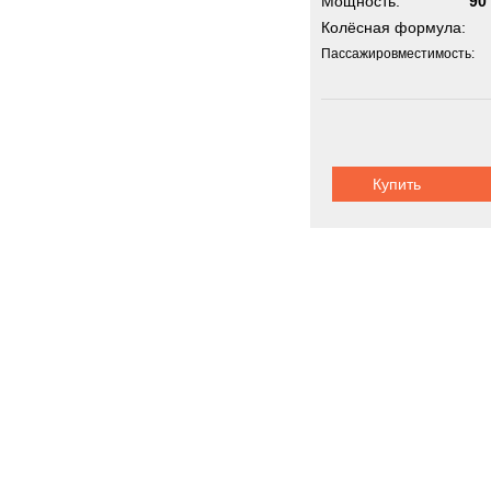
Мощность:
90 
Колёсная формула:
Пассажировместимость:
Купить
Передвижны
Новинки
Акции