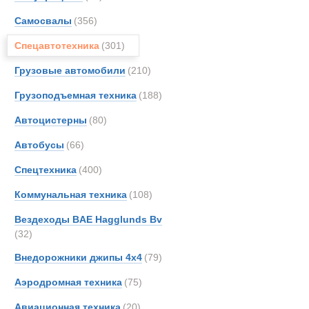
Все
Самосвалы
(356)
Автобетонос
AM-Ge
Astra
Спецавтотехника
(301)
Новинки
Акции
BAE
Грузовые автомобили
(210)
BELL
Грузоподъемная техника
(188)
BMW
Bedfo
Автоцистерны
(80)
CATE
Автобусы
(66)
Casag
Спецтехника
(400)
Case
DAF
Коммунальная техника
(108)
Danth
Вездеходы BAE Hagglunds Bv
EKAL
(32)
Entwi
Внедорожники джипы 4х4
(79)
FAUN
Аэродромная техника
(75)
Fode
GKN
Авиационная техника
(20)