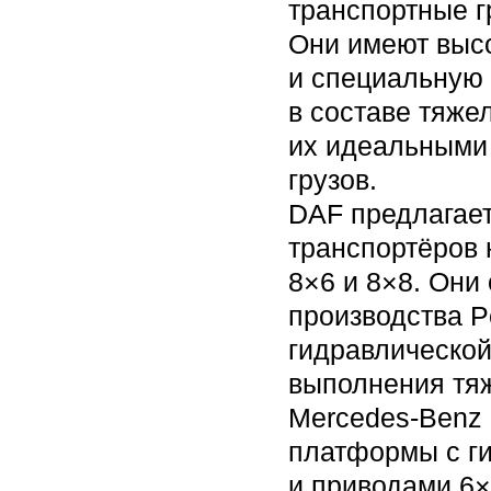
транспортные г
Они имеют выс
и специальную 
в составе тяже
их идеальными 
грузов.
DAF предлагае
транспортёров 
8×6 и 8×8. Он
производства P
гидравлической
выполнения тяж
Mercedes-Benz
платформы с г
и приводами 6×