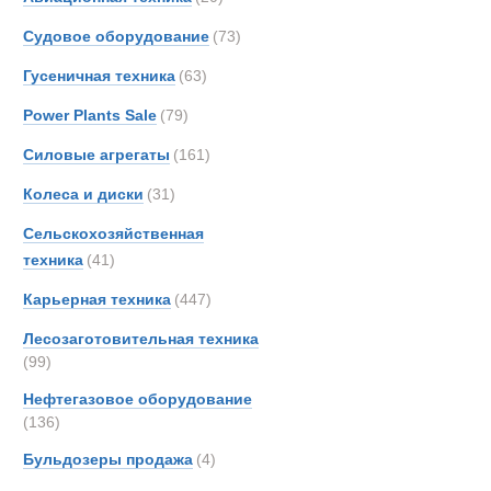
Grada
Автобетонон
Судовое оборудование
(73)
Grove
Гусеничная техника
(63)
Haggl
Hydr
Power Plants Sale
(79)
Iveco
Силовые агрегаты
(161)
Karch
Колеса и диски
(31)
Kassb
Kenwo
Сельскохозяйственная
Kogel
техника
(41)
Land-
Карьерная техника
(447)
Liebhe
Лесозаготовительная техника
MAN
(99)
MCE
Нефтегазовое оборудование
MOW
(136)
Marsh
Бульдозеры продажа
(4)
Merce
Автотрактор
Milita