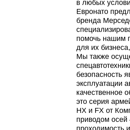
в любых услови
Евронато предл
бренда Мерседе
специализирова
помочь нашим 
для их бизнеса
Мы также осуще
спецавтотехник
безопасность я
эксплуатации а
качественное 
это серия арме
HX и FX от Ком
приводом осей 
проходимость и