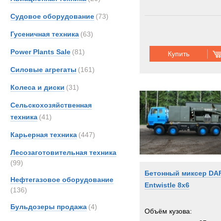
Grada
Судовое оборудование
(73)
Шасси:
прицеп
Grove
Гусеничная техника
(63)
Haggl
Hydr
Power Plants Sale
(81)
Купить
Iveco
Силовые агрегаты
(161)
Karch
Колеса и диски
(31)
Kassb
Kenwo
Сельскохозяйственная
Kogel
техника
(41)
Land-
Карьерная техника
(447)
Liebhe
Лесозаготовительная техника
MAN
(99)
MCE
Бетонный миксер DA
Нефтегазовое оборудование
MOW
Entwistle 8x6
(136)
Marsh
Бульдозеры продажа
(4)
Merce
Объём кузова:
Milita