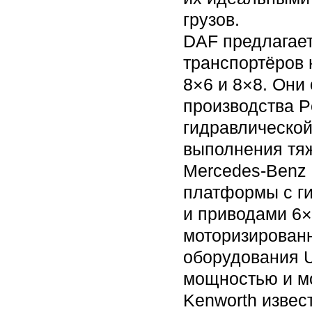
грузов.
DAF предлагае
транспортёров 
8×6 и 8×8. Он
производства P
гидравлической
выполнения тяж
Mercedes-Benz
платформы с г
и приводами 6×
моторизированн
оборудования 
мощностью и мо
Kenworth изве