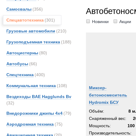
Все
Самосвалы
(356)
Автобетонос
AM-Ge
Astra
Спецавтотехника
(301)
Новинки
Акции
BAE
Грузовые автомобили
(210)
BELL
Грузоподъемная техника
(188)
BMW
Bedfo
Автоцистерны
(80)
CATE
Автобусы
(66)
Casag
Спецтехника
(400)
Case
DAF
Коммунальная техника
(108)
Миксер-
Danth
бетоносмеситель
Вездеходы BAE Hagglunds Bv
EKAL
Hydromix БСУ
(32)
Entwi
Объём:
8 м
Внедорожники джипы 4х4
(79)
FAUN
Снаряженный вес:
2
Аэродромная техника
(75)
Fode
Мощность:
100 
GKN
Производительность:
Авиационная техника
(20)