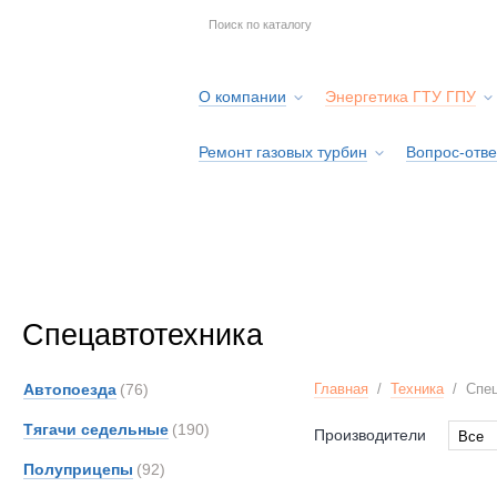
О компании
Энергетика ГТУ ГПУ
Ремонт газовых турбин
Вопрос-отве
Серв
Спецавтотехника
Автопоезда
(76)
Главная
/
Техника
/
Спец
Тягачи седельные
(190)
Производители
Все
Все
Полуприцепы
(92)
AM-Ge