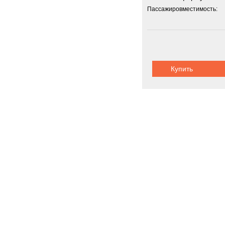
Пассажировместимость:
Купить
Передвижны
Новинки
Акции