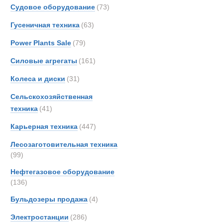
Grove
Судовое оборудование
(73)
Haggl
Гусеничная техника
(63)
Hydr
Power Plants Sale
(79)
Iveco
Karch
Силовые агрегаты
(161)
Kassb
Колеса и диски
(31)
Kenwo
Сельскохозяйственная
Kogel
техника
(41)
Land-
Карьерная техника
(447)
Liebhe
MAN
Лесозаготовительная техника
MCE
(99)
MOW
Нефтегазовое оборудование
Marsh
(136)
Merce
Бульдозеры продажа
(4)
Автотрактор
Milita
Электростанции
(286)
OMA
Новинки
Акции