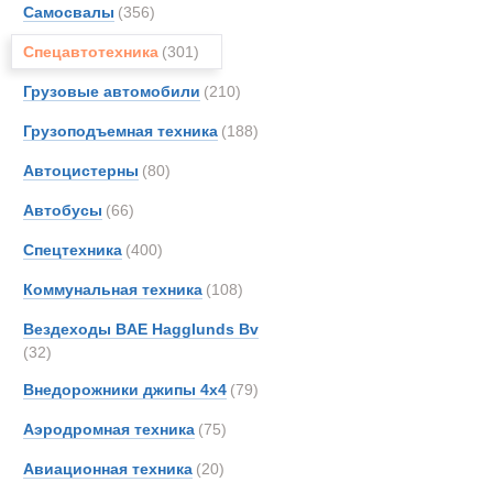
Автобетонос
Самосвалы
(356)
Astra
Новинки
Акции
Спецавтотехника
(301)
BAE
BELL
Грузовые автомобили
(210)
BMW
Грузоподъемная техника
(188)
Bedfo
Автоцистерны
(80)
CATE
Casag
Автобусы
(66)
Case
Спецтехника
(400)
DAF
Коммунальная техника
(108)
Danth
EKAL
Вездеходы BAE Hagglunds Bv
(32)
Entwi
FAUN
Внедорожники джипы 4х4
(79)
Fode
Аэродромная техника
(75)
GKN
Авиационная техника
(20)
Grada
Автобетонон