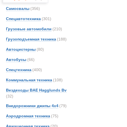
Все
Самосвалы
(356)
Самоходный
Arbau
Aurep
Спецавтотехника
(301)
Новинки
Акции
Beco
Грузовые автомобили
(210)
Berto
Грузоподъемная техника
(188)
Brosh
CATE
Автоцистерны
(80)
Condi
Автобусы
(66)
Crane
Спецтехника
(400)
De An
Doll
Коммунальная техника
(108)
EKAL
Вездеходы BAE Hagglunds Bv
EUR
(32)
FAUN
Внедорожники джипы 4х4
(79)
Faymo
Аэродромная техника
(75)
GKN
Hamm
Авиационная техника
(20)