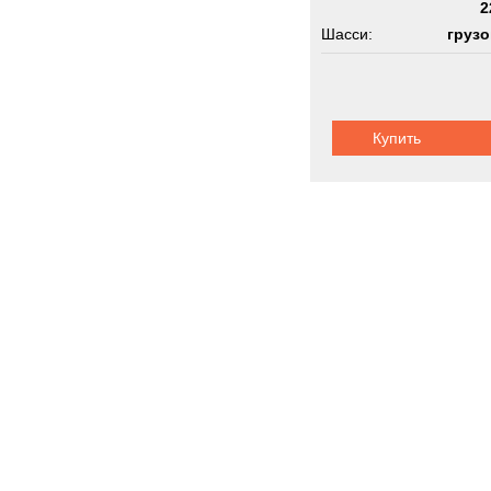
2
Шасси:
груз
Купить
Специальные
Новинки
Акции