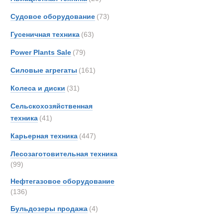
INVE
Активный по
Судовое оборудование
(73)
KRE
Новинки
Акции
Гусеничная техника
(63)
Kassb
King
Power Plants Sale
(79)
Kogel
Силовые агрегаты
(161)
Land-
Колеса и диски
(31)
Nicol
Pacto
Сельскохозяйственная
Schmi
техника
(41)
Schmi
Карьерная техника
(447)
Syst
Лесозаготовительная техника
Terbe
(99)
Theur
Нефтегазовое оборудование
Thomp
(136)
Trail
Бульдозеры продажа
(4)
Ziegle
Тонар