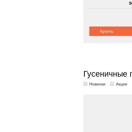
5
Шасси:
карьер
Купить
Гусеничные 
Новинки
Акции