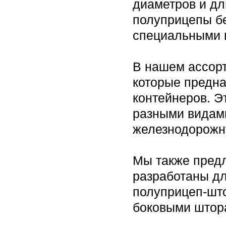
диаметров и дл
полуприцепы б
специальными ц
В нашем ассор
которые предна
контейнеров. Э
разными видами
железнодорожн
Мы также пред
разработаны дл
полуприцеп-шт
боковыми штора