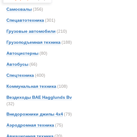
Все
Самосвалы
(356)
Самоходный
Arbau
Aurep
Спецавтотехника
(301)
Новинки
Акции
Beco
Грузовые автомобили
(210)
Berto
Грузоподъемная техника
(188)
Brosh
CATE
Автоцистерны
(80)
Condi
Автобусы
(66)
Crane
Спецтехника
(400)
De An
Doll
Коммунальная техника
(108)
EKAL
Вездеходы BAE Hagglunds Bv
EUR
(32)
FAUN
Внедорожники джипы 4х4
(79)
Faymo
Аэродромная техника
(75)
GKN
Hamm
Авиационная техника
(20)