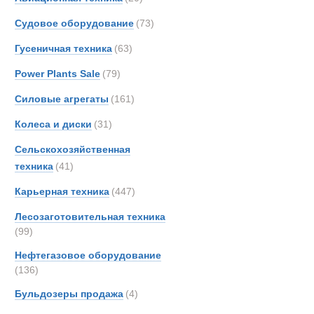
INVE
Активный по
Судовое оборудование
(73)
KRE
Новинки
Акции
Гусеничная техника
(63)
Kassb
King
Power Plants Sale
(79)
Kogel
Силовые агрегаты
(161)
Land-
Колеса и диски
(31)
Nicol
Pacto
Сельскохозяйственная
Schmi
техника
(41)
Schmi
Карьерная техника
(447)
Syst
Лесозаготовительная техника
Terbe
(99)
Theur
Нефтегазовое оборудование
Thomp
(136)
Trail
Бульдозеры продажа
(4)
Ziegle
Тонар