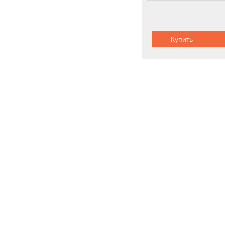
Купить
Полуприцепы
Новинки
Акции