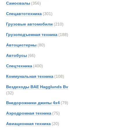
Самоходный
Самосвалы
(356)
Aurep
Спецавтотехника
(301)
Beco
Berto
Грузовые автомобили
(210)
Brosh
Грузоподъемная техника
(188)
CATE
Автоцистерны
(80)
Condi
Crane
Автобусы
(66)
De An
Спецтехника
(400)
Doll
Коммунальная техника
(108)
EKAL
EUR
Вездеходы BAE Hagglunds Bv
(32)
FAUN
Faymo
Внедорожники джипы 4х4
(79)
GKN
Аэродромная техника
(75)
Hamm
Активный по
Авиационная техника
(20)
INVE