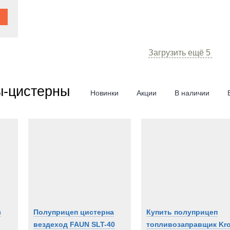
Загрузить ещё
5
ы-цистерны
Новинки
Акции
В наличии
з
Полуприцеп цистерна
Купить полуприцеп
вездеход FAUN SLT-40
топливозаправщик Kro