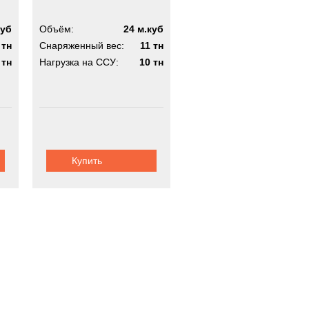
куб
Объём:
24 м.куб
 тн
Снаряженный вес:
11 тн
 тн
Нагрузка на ССУ:
10 тн
Купить