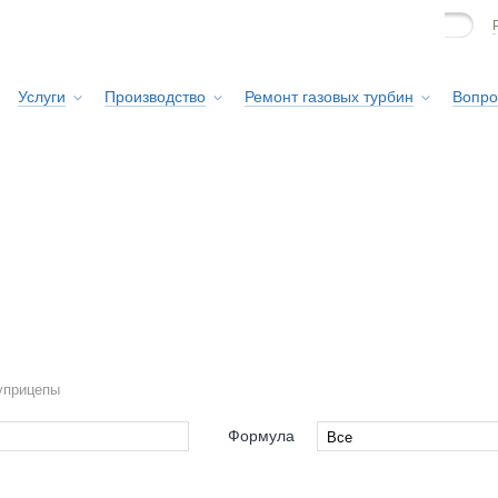
Услуги
Производство
Ремонт газовых турбин
Вопро
Сервисная служба
уприцепы
Формула
Все
Все
-Klaus