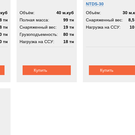
NTDS-30
.куб
Объём:
40 м.куб
Объём:
30 м.
8 тн
Полная масса:
99 тн
Снаряженный вес:
8,5
8 тн
Снаряженный вес:
19 тн
Нагрузка на ССУ:
10
0 тн
Грузоподъемность:
80 тн
0 тн
Нагрузка на ССУ:
18 тн
ная
Шасси:
полуприцеп-трал
Купить
Купить