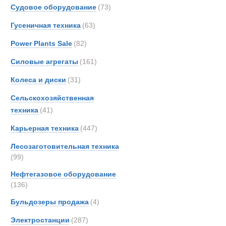
KRE
Судовое оборудование
(73)
Kassb
Гусеничная техника
(63)
King
Power Plants Sale
(82)
Kogel
Land-
Силовые агрегаты
(161)
Nicol
Колеса и диски
(31)
Pacto
Сельскохозяйственная
Schmi
техника
(41)
Schmi
Карьерная техника
(447)
Syst
Terbe
Лесозаготовительная техника
Theur
(99)
Thomp
Нефтегазовое оборудование
Trail
(136)
Полуприцепы
Ziegle
Бульдозеры продажа
(4)
Тонар
Электростанции
(287)