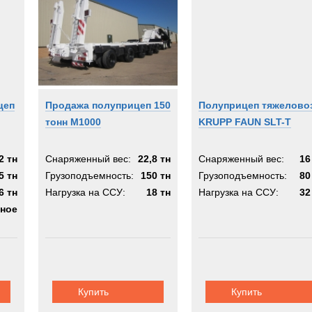
цеп
Продажа полуприцеп 150
Полуприцеп тяжелово
тонн M1000
KRUPP FAUN SLT-T
2 тн
Снаряженный вес:
22,8 тн
Снаряженный вес:
16
5 тн
Грузоподъемность:
150 тн
Грузоподъемность:
80
6 тн
Нагрузка на ССУ:
18 тн
Нагрузка на ССУ:
32
ное
Купить
Купить