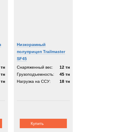
з
Низкорамный
полуприцеп Trailmaster
SF45
 тн
Снаряженный вес:
12 тн
 тн
Грузоподъемность:
45 тн
 тн
Нагрузка на ССУ:
18 тн
Купить