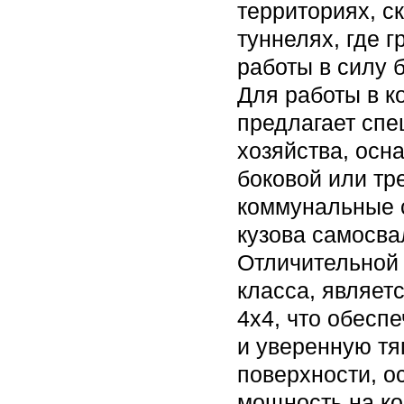
территориях, с
туннелях, где 
работы в силу 
Для работы в к
предлагает спе
хозяйства, осн
боковой или тр
коммунальные 
кузова самосва
Отличительной
класса, являет
4х4, что обесп
и уверенную тя
поверхности, о
мощность на ко