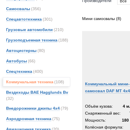
Производители
Все
Самосвалы
(356)
Все
Bedfo
Мини самосвалы
(8)
Спецавтотехника
(301)
Benfo
Грузовые автомобили
(210)
DAF
Грузоподъемная техника
(188)
Hydr
Merce
Автоцистерны
(80)
TER
Автобусы
(66)
Unim
Спецтехника
(400)
Коммунальная техника
(108)
Коммунальный мини-
самосвал DAF MT 4x4
Вездеходы BAE Hagglunds Bv
(32)
Объём кузова:
4 м
Внедорожники джипы 4х4
(79)
Снаряженный вес:
Аэродромная техника
(75)
Мощность:
180 
Колёсная формула:
Авиационная техника
(20)