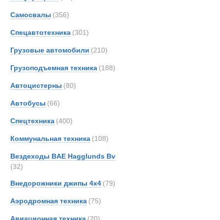
Все
Самосвалы
(356)
Карьерные э
Ashok
Astra
Спецавтотехника
(301)
Новинки
Акции
BELL
Грузовые автомобили
(210)
Bedfo
Грузоподъемная техника
(188)
CATE
Case
Автоцистерны
(80)
DAF
Автобусы
(66)
DOO
Спецтехника
(400)
Danth
Devel
Коммунальная техника
(108)
Epiro
Вездеходы BAE Hagglunds Bv
FAUN
(32)
Ginaf
Внедорожники джипы 4х4
(79)
Hitach
Аэродромная техника
(75)
Hyund
Iveco
Авиационная техника
(20)