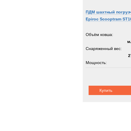
ПДМ шахтный погруз
Epiroc Scooptram ST1
Объём ковша:
м
Снаряженный вес:
2
Мощность:
Колёсная формула:
Купить
Грузоподъемность:
1