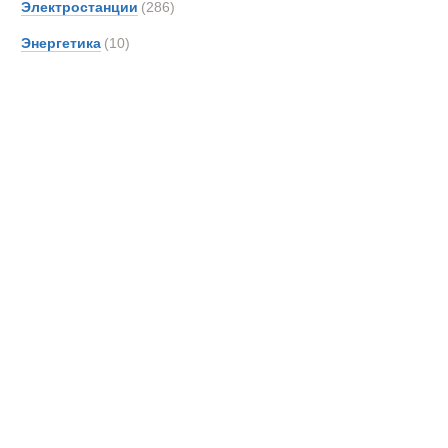
Самосвалы 
Электростанции
(286)
Unim
Энергетика
(10)
Новинки
Акции
Volvo
Zooml
Тонар
Самосвал ма