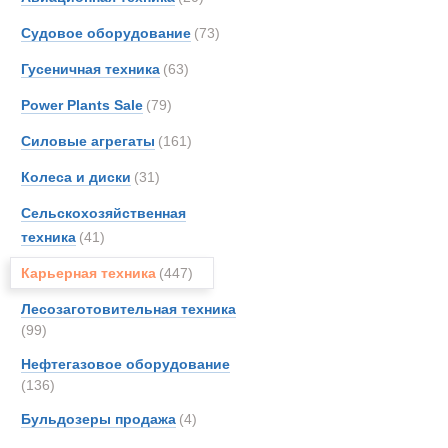
Koma
Экскаватор 
Судовое оборудование
(73)
Liebhe
Новинки
Акции
Гусеничная техника
(63)
MAN
MCE
Power Plants Sale
(79)
Merce
Силовые агрегаты
(161)
OSH
Колеса и диски
(31)
PAUS
Renau
Сельскохозяйственная
SAN
техника
(41)
Sandv
Карьерная техника
(447)
Scani
Лесозаготовительная техника
Sisu
(99)
TATR
Нефтегазовое оборудование
TER
(136)
Terbe
Бульдозеры продажа
(4)
Toyot
UBR