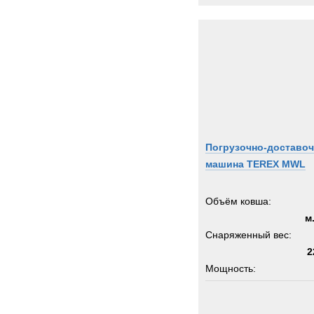
Погрузочно-доставоч
машина TEREX MWL
Объём ковша:
м
Снаряженный вес:
2
Мощность:
Колёсная формула: