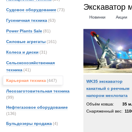
Koma
Экскаватор 
Судовое оборудование
(73)
Liebhe
Новинки
Акции
Гусеничная техника
(63)
MAN
MCE
Power Plants Sale
(81)
Merce
Силовые агрегаты
(161)
OSH
Колеса и диски
(31)
PAUS
Renau
Сельскохозяйственная
SAN
техника
(41)
Sandv
Карьерная техника
(447)
WK35 экскаватор
Scani
канатный с реечным
Лесозаготовительная техника
Sisu
напором мехлопата
(99)
TATR
Объём ковша:
35 м
Нефтегазовое оборудование
TER
Снаряженный вес:
110
(136)
Terbe
Бульдозеры продажа
(4)
Toyot
UBR