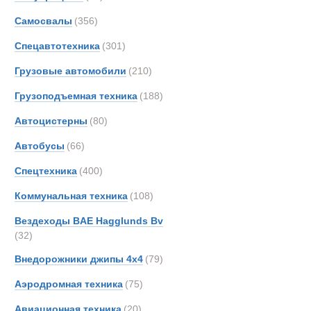
Все
Самосвалы
(356)
Карьерные э
Ashok
Astra
Спецавтотехника
(301)
Новинки
Акции
BELL
Грузовые автомобили
(210)
Bedfo
Грузоподъемная техника
(188)
CATE
Case
Автоцистерны
(80)
DAF
Автобусы
(66)
DOO
Спецтехника
(400)
Danth
Devel
Коммунальная техника
(108)
Epiro
Вездеходы BAE Hagglunds Bv
FAUN
(32)
Ginaf
Внедорожники джипы 4х4
(79)
Hitach
Аэродромная техника
(75)
Hyund
Iveco
Авиационная техника
(20)