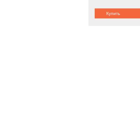
Купить
Погрузчики 
Новинки
Акции