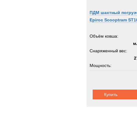
ПДМ шахтный погруз
Epiroc Scooptram ST1
Объём ковша:
м
Снаряженный вес:
2
Мощность:
Колёсная формула:
Купить
Грузоподъемность:
1