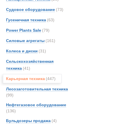
Koma
Экскаватор 
Судовое оборудование
(73)
Liebhe
Новинки
Акции
Гусеничная техника
(63)
MAN
MCE
Power Plants Sale
(79)
Merce
Силовые агрегаты
(161)
OSH
Колеса и диски
(31)
PAUS
Renau
Сельскохозяйственная
SAN
техника
(41)
Sandv
Карьерная техника
(447)
Scani
Лесозаготовительная техника
Sisu
(99)
TATR
Нефтегазовое оборудование
TER
(136)
Terbe
Бульдозеры продажа
(4)
Toyot
UBR