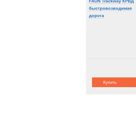
FAUN Trackway КРВД
быстровозводимая
дорога
Купить
Грузопассаж