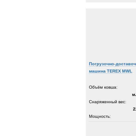
Погрузочно-доставоч
машина TEREX MWL
Объём ковша:
м
Снаряженный вес:
2
Мощность:
Колёсная формула: