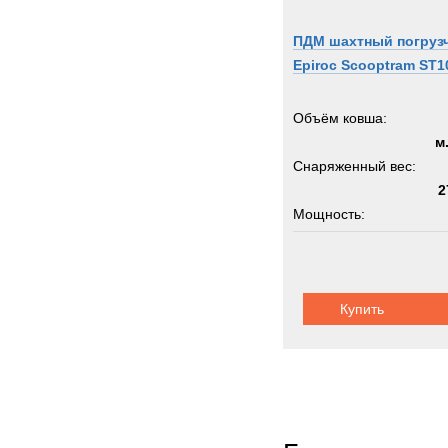
ПДМ шахтный погруз
Epiroc Scooptram ST1
Объём ковша:
м
Снаряженный вес:
2
Мощность:
Колёсная формула:
Купить
Грузоподъемность:
1