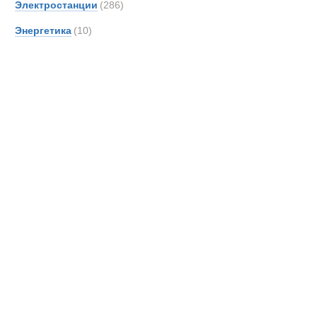
Самосвалы 
Электростанции
(286)
Unim
Энергетика
(10)
Новинки
Акции
Volvo
Zooml
Тонар
Самосвал ма