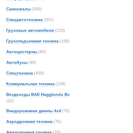
Все
Самосвалы
(356)
Карьерные э
Ashok
Astra
Спецавтотехника
(301)
Новинки
Акции
BELL
Грузовые автомобили
(210)
Bedfo
Грузоподъемная техника
(188)
CATE
Case
Автоцистерны
(80)
DAF
Автобусы
(66)
DOO
Спецтехника
(400)
Danth
Devel
Коммунальная техника
(108)
Epiro
Вездеходы BAE Hagglunds Bv
FAUN
(32)
Ginaf
Внедорожники джипы 4х4
(79)
Hitach
Аэродромная техника
(75)
Hyund
Iveco
Авиационная техника
(20)