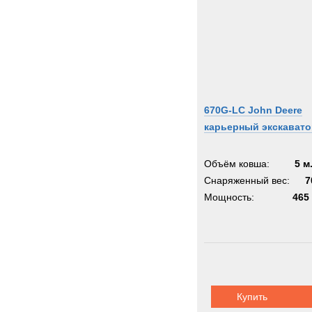
670G-LC John Deere
карьерный экскавато
Объём ковша:
5 м
Снаряженный вес:
7
Мощность:
465 
Купить