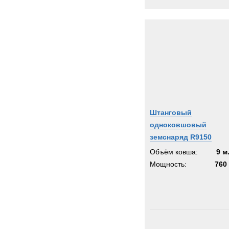
Штанговый
одноковшовый
земснаряд R9150
Объём ковша:
9 м
Мощность:
760 