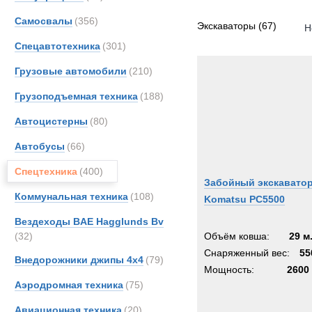
Все
Самосвалы
(356)
CATE
Экскаваторы
(67)
Н
DOO
Спецавтотехника
(301)
Haggl
Грузовые автомобили
(210)
Hitach
Грузоподъемная техника
(188)
JCB
Koma
Автоцистерны
(80)
Liebhe
Автобусы
(66)
Merce
Спецтехника
(400)
OK
Забойный экскавато
SAN
Коммунальная техника
(108)
Komatsu PC5500
Siem
Вездеходы BAE Hagglunds Bv
Unim
(32)
Объём ковша:
29 м
Volvo
Снаряженный вес:
55
Внедорожники джипы 4х4
(79)
Zooml
Мощность:
2600 
Аэродромная техника
(75)
Авиационная техника
(20)