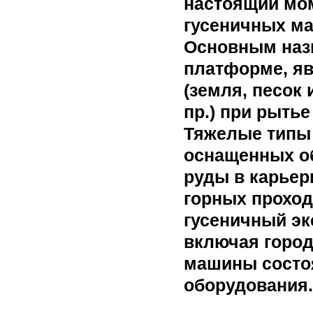
настоящий мом
гусеничных м
Основным назн
платформе, яв
(земля, песок 
пр.) при рытье
Тяжелые типы 
оснащенных об
руды в карьер
горных проход
гусеничный эк
включая город
машины состоя
оборудования.