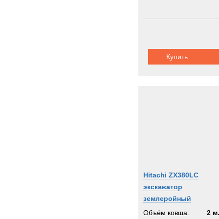
Купить
Hitachi ZX380LC
экскаватор
землеройный
Объём ковша:
2 м