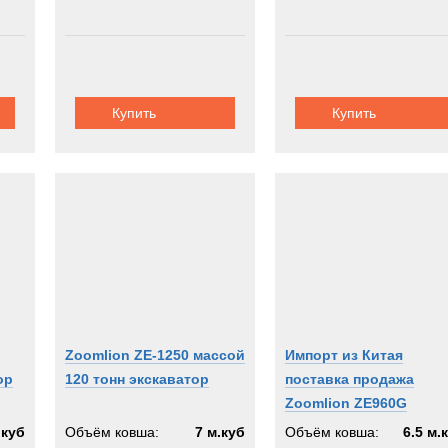
Купить
Купить
Zoomlion ZE-1250 массой
Импорт из Китая
ор
120 тонн экскаватор
поставка продажа
Zoomlion ZE960G
.куб
Объём ковша:
7 м.куб
Объём ковша:
6.5 м.