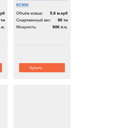
EC950
куб
Объём ковша:
5.6 м.куб
 тн
Снаряженный вес:
90 тн
.с.
Мощность:
606 л.с.
Купить