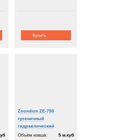
Купить
Zoomlion ZE-750
гусеничный
гидравлический
экскаватор
куб
Объём ковша:
5 м.куб