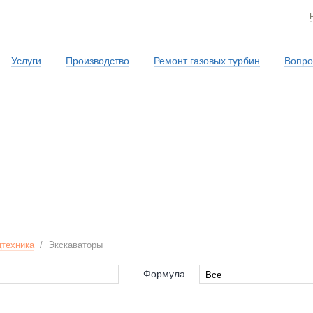
Услуги
Производство
Ремонт газовых турбин
Вопро
Сервисная служба
техника
/
Экскаваторы
Формула
Все
Все
RPILLAR
4x4