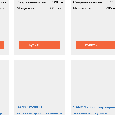
5 тн
Снаряженный вес:
120 тн
Снаряженный вес:
95
л.с.
Мощность:
775 л.с.
Мощность:
785 л
Купить
Купить
SANY SY-980H
SANY SY950H карьерн
р
экскаватор со скальным
экскаватор купить