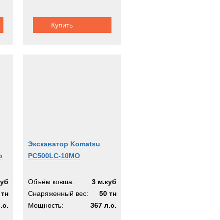
Купить
Экскаватор Komatsu
р
PC500LC-10MO
куб
Объём ковша:
3 м.куб
 тн
Снаряженный вес:
50 тн
.с.
Мощность:
367 л.с.