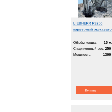
LIEBHERR R9250
карьерный экскавато
Объём ковша:
15 м
Снаряженный вес:
250 
Мощность:
1300 
Купить