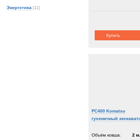
Энергетика
(11)
Купить
PC400 Komatsu
гусеничный экскават
Объём ковша:
2 м