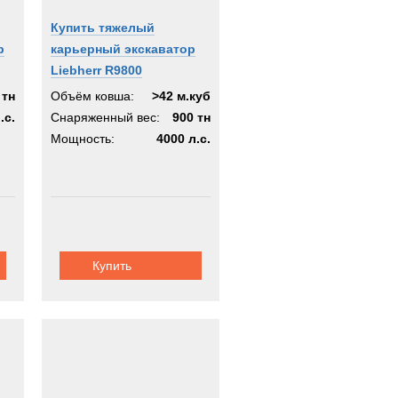
Купить тяжелый
р
карьерный экскаватор
Liebherr R9800
 тн
Объём ковша:
>42 м.куб
.с.
Снаряженный вес:
900 тн
Мощность:
4000 л.с.
Купить