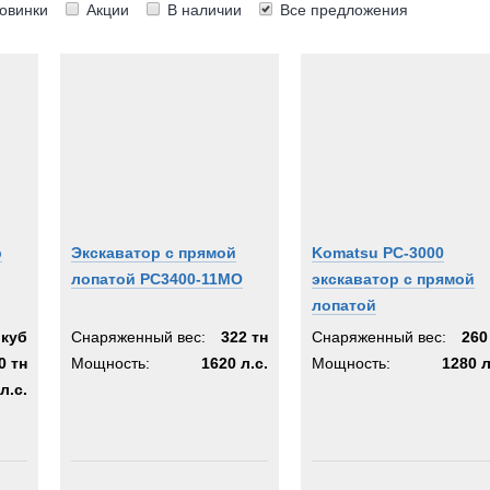
овинки
Акции
В наличии
Все предложения
SAN
unds
i
tsu
rr
des-Benz
р
Экскаватор с прямой
Komatsu PC-3000
Y
лопатой PC3400-11MO
экскаватор с прямой
ens
лопатой
og
.куб
Снаряженный вес:
322 тн
Снаряженный вес:
260
0 тн
Мощность:
1620 л.с.
Мощность:
1280 л
ion
л.с.