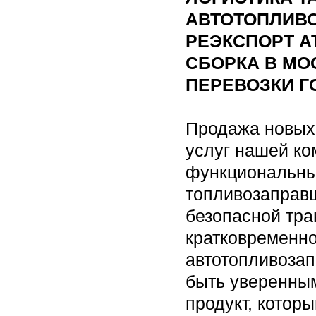
АВТОТОПЛИВ
РЕЭКСПОРТ А
СБОРКА В МО
ПЕРЕВОЗКИ Г
Продажа новых 
услуг нашей ко
функциональны
топливозаправщ
безопасной тра
кратковременно
автотопливозап
быть уверенным
продукт, котор