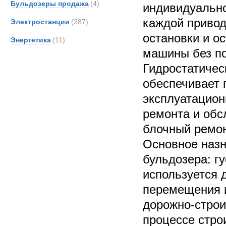
Бульдозеры продажа
(4)
индивидуально
каждой привод
Электростанции
(287)
остановки и о
Энергетика
(11)
машины без по
Гидростатичес
обеспечивает
эксплуатацион
ремонта и обс
блочный ремон
Основное назн
бульдозера: гу
используется 
перемещения и
дорожно-строи
процессе стро