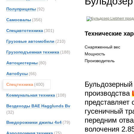
Бульдозер
Полуприцепы
(92)
Самосвалы
(356)
Спецавтотехника
(301)
Технические хар
Грузовые автомобили
(210)
Снаряженный вес
Грузоподъемная техника
(188)
Мощность
Производитель
Автоцистерны
(80)
Автобусы
(66)
Бульдозерный 
Спецтехника
(400)
производства
Коммунальная техника
(108)
представляет 
Вездеходы BAE Hagglunds Bv
гусеничный тр
(32)
передним отв
Внедорожники джипы 4х4
(79)
волочения 2.8
Аэродромная техника
(75)