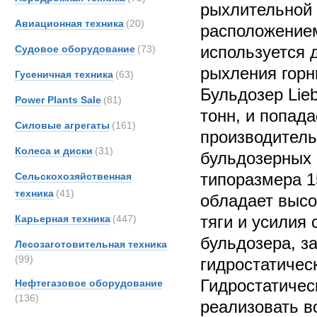
рыхлительной 
Авиационная техника
(20)
расположением
используется 
Судовое оборудование
(73)
рыхления горн
Гусеничная техника
(63)
Бульдозер Lie
Power Plants Sale
(81)
тонн, и попада
Силовые агрегаты
(161)
производитель
Колеса и диски
(31)
бульдозерных 
типоразмера 1
Сельскохозяйственная
техника
(41)
обладает высо
тяги и усилия 
Карьерная техника
(447)
бульдозера, з
Лесозаготовительная техника
(99)
гидростатичес
Гидростатичес
Нефтегазовое оборудование
(136)
реализовать в