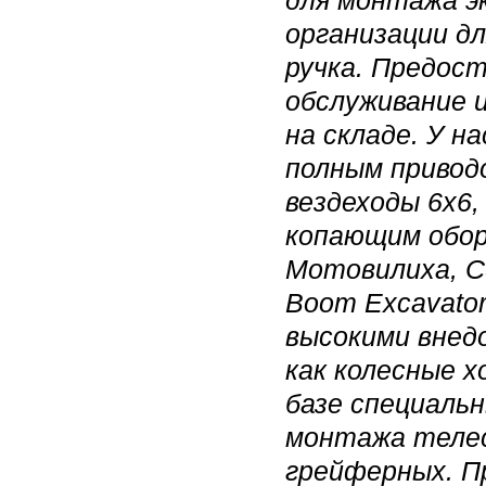
для монтажа э
организации д
ручка. Предос
обслуживание 
на складе. У н
полным привод
вездеходы 6х6
копающим обор
Мотовилиха, CS
Boom Excavator
высокими внед
как колесные х
базе специаль
монтажа телес
грейферных. Пр