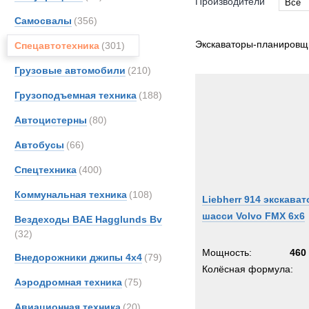
Производители
Все
Самосвалы
(356)
Все
Grada
Экскаваторы-планировщ
Спецавтотехника
(301)
Liebhe
Грузовые автомобили
(210)
MAN
Грузоподъемная техника
(188)
TATR
Unim
Автоцистерны
(80)
Автобусы
(66)
Спецтехника
(400)
Коммунальная техника
(108)
Liebherr 914 экскават
шасси Volvo FMX 6x6
Вездеходы BAE Hagglunds Bv
(32)
Мощность:
460 
Внедорожники джипы 4х4
(79)
Колёсная формула:
Аэродромная техника
(75)
Авиационная техника
(20)