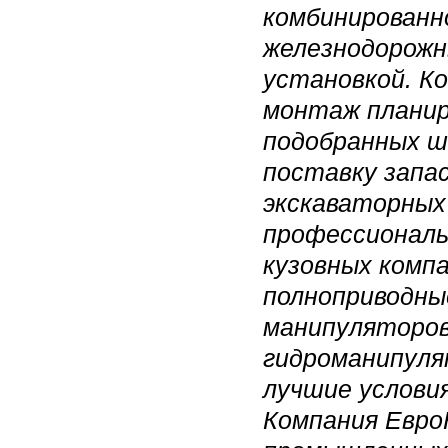
комбинированно
железнодорожн
установкой. К
монтаж планир
подобранных ш
поставку запа
экскаваторных
профессиональн
кузовных комп
полноприводны
манипуляторов
гидроманипулят
лучшие условия
Компания Евро